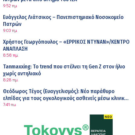
9:52 πμ
Ευάγγελος Λιάτσικος – Πανεπιστημιακό Νοσοκομείο
Πατρών
9:03 πμ
Χρήστος Γεωργόπουλος – «ΕΡΡΙΚΟΣ ΝΤΥΝΑΝ»/ΚΕΝΤΡΟ
ΑΝΑΠΛΑΣΗ
8:58 πμ
Tanmaxxing: To trend που στέλνει τη Gen Z στον ήλιο
χωρίς αντηλιακό
8:28 πμ
Θεόδωρος Τέγος (Ευαγγελισμός): Νέο παράθυρο
ελπίδας για τους ογκολογικούς ασθενείς μέσω κλινικών
7:41 πμ
δοκιμών
Ασφάλεια στο νερό: 8 χρήσιμες οδηγίες από τον
Ελληνικό Ερυθρό Σταυρό
7:03 πμ