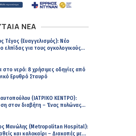
ΥΤΑΙΑ ΝΕΑ
 Τέγος (Ευαγγελισμός): Νέο
 ελπίδας για τους ογκολογικούς
 μέσω κλινικών δοκιμών
 στο νερό: 8 χρήσιμες οδηγίες από
νικό Ερυθρό Σταυρό
Ραυτοπούλου (ΙΑΤΡΙΚΟ ΚΕΝΤΡΟ):
ση στον διαβήτη – Ένας πυλώνας
χρονης φροντίδας
ς Μανώλης (Metropolitan Hospital):
θείς και καλοκαίρι – Διακοπές με