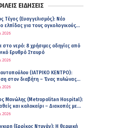
μη για τη διατροφή και τα
ΛΕΙΣ ΕΙΔΗΣΕΙΣ
ρώματα
 Τέγος (Ευαγγελισμός): Νέο
 στη Δυτική Αττική: Οι κίνδυνοι για
 ελπίδας για τους ογκολογικούς
ια υγεία
 μέσω κλινικών δοκιμών
, 2026
 στο νερό: 8 χρήσιμες οδηγίες από
itan Hospital: Στο επίκεντρο των
νικό Ερυθρό Σταυρό
αι την
, 2026
ία
Ραυτοπούλου (ΙΑΤΡΙΚΟ ΚΕΝΤΡΟ):
ιαννακόπουλος – ΒΙΑΝΕΞ
ση στον διαβήτη – Ένας πυλώνας
χρονης φροντίδας
, 2026
Λιανός – INTERAMERICAN / Αθηναϊκή
ς Μανώλης (Metropolitan Hospital):
ινική
θείς και καλοκαίρι – Διακοπές με
α
, 2026
 και Καρδίτσα ο Υπουργός Υγείας
ίγκιρη (Ερρίκος Ντυνάν): H θερμική