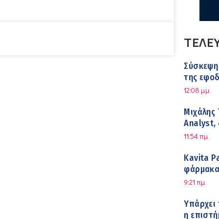
ΤΕΛΕ
Σύσκεψη 
της εφο
στη διάρ
12:08 μμ
Μιχάλης 
Analyst,
Ανάπτυξ
11:54 πμ
Kavita P
φάρμακα 
9:21 πμ
Υπάρχει 
η επιστή