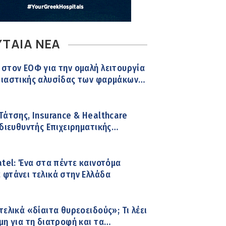
ΥΤΑΙΑ ΝΕΑ
στον ΕΟΦ για την ομαλή λειτουργία
διαστικής αλυσίδας των φαρμάκων
κεια του καλοκαιριού
Τάτσης, Insurance & Healthcare
 διευθυντής Επιχειρηματικής
ης Ομίλου HHG
atel: Ένα στα πέντε καινοτόμα
φτάνει τελικά στην Ελλάδα
τελικά «δίαιτα θυρεοειδούς»; Τι λέει
μη για τη διατροφή και τα