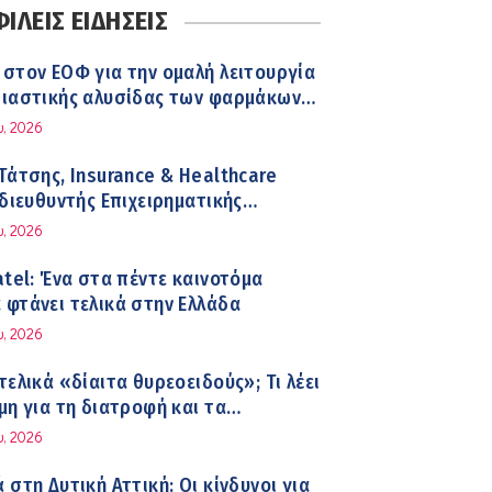
ρων του ΕΚΑΒ και τα εγκαίνια του
ΛΕΙΣ ΕΙΔΗΣΕΙΣ
δων
 επηρεάζει ο ύπνος με ανεμιστήρα ή
στον ΕΟΦ για την ομαλή λειτουργία
ition το καλοκαίρι
διαστικής αλυσίδας των φαρμάκων
κεια του καλοκαιριού
υ, 2026
hekman, Νομπελίστας Ιατρικής: «Σε
Τάτσης, Insurance & Healthcare
όνια μπορεί να έχουμε θεραπεία που
 διευθυντής Επιχειρηματικής
ει την εξέλιξη του Πάρκινσον»
ης Ομίλου HHG
υ, 2026
 Βουκλαρής – «ΕΡΡΙΚΟΣ ΝΤΥΝΑΝ»
atel: Ένα στα πέντε καινοτόμα
φτάνει τελικά στην Ελλάδα
υ, 2026
ρολάβετε και να αντιμετωπίσετε τη
α των ταξιδιωτών
τελικά «δίαιτα θυρεοειδούς»; Τι λέει
μη για τη διατροφή και τα
ρώματα
υ, 2026
Καραφυλλίδης (Metropolitan
: Γιατί η διατροφή πρέπει να
 στη Δυτική Αττική: Οι κίνδυνοι για