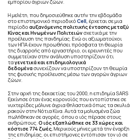
εμπορίου άγριων ζώων.
Η μελέτη, που δημοσιεύθηκε αυτήν την εβδομάδα
στο επιστημονικό περιοδικό
Cell,
έρχεται σε μια
περίοδο
αυξανόμενης πολιτικής έντασης μεταξύ
Κίνας και Ηνωμένων Πολιτειών
σχετικά με την
προέλευση της πανδημίας. Ενώ οι αξιωματούχοι
των ΗΠΑ έχουν προωθήσει πρόσφατα τη θεωρία
της διαρροής από εργαστήριο, οι ερευνητές που
συμμετείχαν στην ανάλυση υποστηρίζουν ότι
τα
γενετικά και επιδημιολογικά
δεδομένα
συνεχίζουν να υποστηρίζουν τη θεωρία
της φυσικής προέλευσης μέσω των αγορών άγριων
ζώων.
Στην αρχή της δεκαετίας του 2000, η επιδημία SARS
ξεκίνησε όταν ένας κορονοϊός που εντοπίστηκε σε
νυχτερίδες μόλυνε άγρια θηλαστικά όπως τα σκυλιά
ρακούν στην Νότια Κίνα. Αυτά τα μολυσμένα ζώα
πωλήθηκαν σε αγορές, όπου ο ιός πέρασε στους
ανθρώπους.
Ο ιός εξαπλώθηκε σε 33 χώρες και
κόστισε 774 ζωές.
Μερικούς μήνες μετά την έναρξη
της επιδημίας, οι επιστήμονες εντόπισαν τον ιό σε