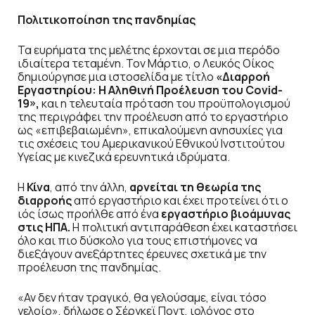
Πολιτικοποίηση της πανδημίας
Τα ευρήματα της μελέτης έρχονται σε μια περόδο
ιδιαίτερα τεταμένη. Τον Μάρτιο, ο Λευκός Οίκος
δημιούργησε μια ιστοσελίδα με τίτλο
«Διαρροή
Εργαστηρίου: Η Αληθινή Προέλευση του Covid-
19»,
και η τελευταία πρόταση του προϋπολογισμού
της περιγράφει την προέλευση από το εργαστήριο
ως «επιβεβαιωμένη», επικαλούμενη ανησυχίες για
τις σχέσεις του Αμερικανικού Εθνικού Ινστιτούτου
Υγείας με κινεζικά ερευνητικά ιδρύματα.
Η
Κίνα
, από την άλλη,
αρνείται τη θεωρία της
διαρροής
από εργαστήριο και έχει προτείνει ότι ο
ιός ίσως προήλθε από ένα
εργαστήριο βιοάμυνας
στις ΗΠΑ.
Η πολιτική αντιπαράθεση έχει καταστήσει
όλο και πιο δύσκολο για τους επιστήμονες να
διεξάγουν ανεξάρτητες έρευνες σχετικά με την
προέλευση της πανδημίας.
«Αν δεν ήταν τραγικό, θα γελούσαμε, είναι τόσο
γελοίο», δήλωσε ο Σέργκεϊ Ποντ, ιολόγος στο