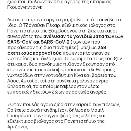
ζώα που πωλούνταν στις αγορές της επαρχίας
Γκουανγκντόνγκ.
Δεκαεπτά χρόνια αργότερα, φαίνεται ότι συνέβη το
ίδιο. Ο Τζόναθαν Πέκαρ, εξελικτικός ιολόγος στο
Πανεπιστήμιο της Εδιμβούργου στη Σκωτία και οι
συνεργάτες του
ανέλυσαν τα γονιδιώματα των ιών
SARS-CoV και SARS-CoV-2
(των ιών που
προκάλεσαν τις δύο πανδημίες), μαζί με
248
σχετικούς κορονοϊούς
που εντοπίστηκαν σε
νυχτερίδες και άλλα ζώα. Τα ευρήματά τους εδειξαν
ότι και οι δύο πανδημίες πιθανόν ξεκίνησαν από
κορονοϊούς που κυκλοφορούσαν σε πληθυσμούς
νυχτερίδων στην νοτιοδυτική Κίνα και βόρεια του
Λάος. Αυτοί οι ιοί στη συνέχεια μόλυναν άγρια
θηλαστικά, τα οποία μεταφέρονταν μέσω
εμπορικών δικτύων ζώων σε αστικές αγορές.
«Όταν πουλάς άγρια ζώα στην καρδιά των πόλεων,
θα έχεις συχνά πανδημίες», δήλωσε ο Μάικλ
Γουορόμπι, συν-συγγραφέας της μελέτης και
εξελικτικός βιολόγος στο Πανεπιστήμιο της
Αριζόνας.