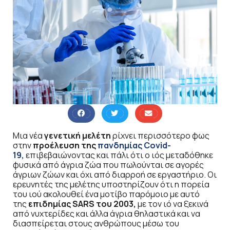
Μια νέα
γενετική μελέτη
ρίχνει περισσότερο φως
στην
προέλευση της
πανδημίας Covid-
19,
επιβεβαιώνοντας και πάλι ότι ο ιός μεταδόθηκε
φυσικά από άγρια ζώα που πωλούνται σε αγορές
άγριων ζώων και όχι από διαρροή σε εργαστήριο. Οι
ερευνητές της μελέτης υποστηρίζουν ότι η πορεία
του ιού ακολουθεί ένα μοτίβο παρόμοιο με αυτό
της
επιδημίας SARS του 2003,
με τον ιό να ξεκινά
από νυχτερίδες και άλλα άγρια θηλαστικά και να
διασπείρεται στους ανθρώπους μέσω του