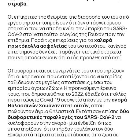
στραβά.
Οι επικριτές της θεωρίας της διαρροής του ιού από
εργαστήριο επισημαίνουν ότι δεν υπάρχει άμεσο
στοιχείο που να αποδεικνύει την ύπαρξη του SARS-
CoV-2 στο Ινστιτούτο Ιολογίας της Γουχάν πριν την
επιδημία. Παρά τις επικρίσεις για τα
χαλαρά
πρωτόκολλα ασφαλείας
του ινστιτούτου, κανένας
επιστήμονας δεν έχει παράγει πειστικά στοιχεία
που να αποδεικνύουν ότι ο ιός προήλθε από εκεί.
Ο Γουορόμπι και οι συνεργάτες του υποστηρίζουν
ότι οι κορονοϊοί που εντοπίζονται σε νυχτερίδες
ταξιδεύουν σε μεγάλες αποστάσεις μέσω του
εμπορίου άγριων ζώων. Η προηγούμενη έρευνά
τους, που δημοσιεύθηκε το 2022, έδειξε ότι πολλές
περιπτώσεις Covid-19 συσχετίστηκαν με την
αγορά
θαλασσινών Χουανάν στη Γουχάν,
όπου
πωλούνταν άγρια θηλαστικά. Εντόπισαν επίσης
δύο
διαφορετικές παραλλαγές του SARS-CoV-2
να
κυκλοφορούν στην αγορά- μια ένδειξη, όπως
υποστηρίζουν, ότι υπήρξαν τουλάχιστον δύο
ξεχωριστά περιστατικά μετάδοσης από ζώα σε