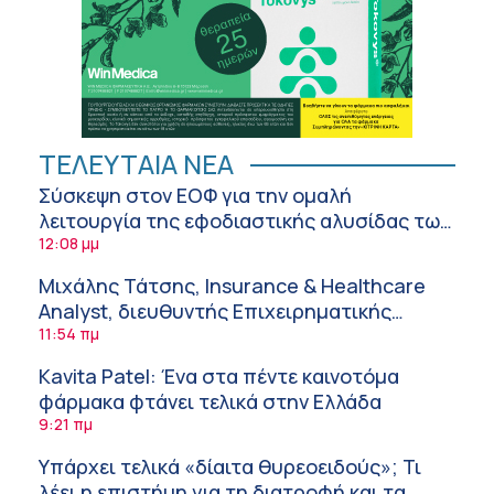
ΤΕΛΕΥΤΑΙΑ ΝΕΑ
Σύσκεψη στον ΕΟΦ για την ομαλή
λειτουργία της εφοδιαστικής αλυσίδας των
φαρμάκων στη διάρκεια του καλοκαιριού
12:08 μμ
Μιχάλης Τάτσης, Insurance & Healthcare
Analyst, διευθυντής Επιχειρηματικής
Ανάπτυξης Ομίλου HHG
11:54 πμ
Kavita Patel: Ένα στα πέντε καινοτόμα
φάρμακα φτάνει τελικά στην Ελλάδα
9:21 πμ
Υπάρχει τελικά «δίαιτα θυρεοειδούς»; Τι
λέει η επιστήμη για τη διατροφή και τα