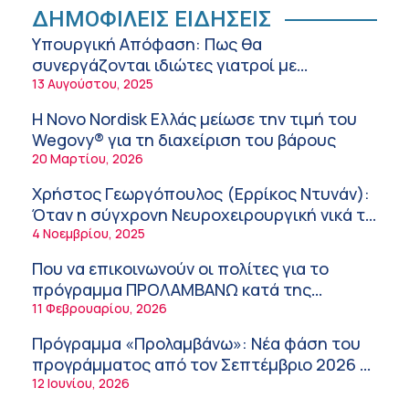
ή air-condition το καλοκαίρι
ΔΗΜΟΦΙΛΕΙΣ ΕΙΔΗΣΕΙΣ
11:34 πμ
Υπουργική Απόφαση: Πως θα
συνεργάζονται ιδιώτες γιατροί με
Randy Schekman, Νομπελίστας Ιατρικής:
νοσοκομεία του δημοσίου συστήματος
13 Αυγούστου, 2025
«Σε πέντε χρόνια μπορεί να έχουμε
υγείας
θεραπεία που αναστέλλει την εξέλιξη του
9:24 πμ
Η Novo Nordisk Ελλάς μείωσε την τιμή του
Πάρκινσον»
Wegovy® για τη διαχείριση του βάρους
Αντώνης Βουκλαρής – «ΕΡΡΙΚΟΣ ΝΤΥΝΑΝ»
20 Μαρτίου, 2026
9:18 πμ
Χρήστος Γεωργόπουλος (Ερρίκος Ντυνάν):
Πώς να προλάβετε και να αντιμετωπίσετε τη
Όταν η σύγχρονη Νευροχειρουργική νικά το
διάρροια των ταξιδιωτών
φόβο!
4 Νοεμβρίου, 2025
8:30 πμ
Που να επικοινωνούν οι πολίτες για το
Ευμενής Καραφυλλίδης (Metropolitan
πρόγραμμα ΠΡΟΛΑΜΒΑΝΩ κατά της
General): Γιατί η διατροφή πρέπει να
παχυσαρκίας
11 Φεβρουαρίου, 2026
καθοδηγείται από κλινικό διαιτολόγο;
7:37 πμ
Πρόγραμμα «Προλαμβάνω»: Νέα φάση του
Ιωάννης Μπολέτης – ΩΝΑΣΕΙΟ
προγράμματος από τον Σεπτέμβριο 2026 –
5:42 πμ
Δωρεάν προληπτικές εξετάσεις έως το
12 Ιουνίου, 2026
Μητρικός θηλασμός: Η πρώτη επένδυση
2030