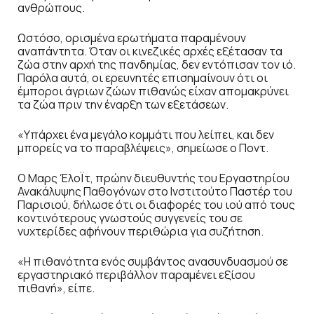
ανθρώπους.
Ωστόσο, ορισμένα ερωτήματα παραμένουν
αναπάντητα. Όταν οι κινεζικές αρχές εξέτασαν τα
ζώα στην αρχή της πανδημίας, δεν εντόπισαν τον ιό.
Παρόλα αυτά, οι ερευνητές επισημαίνουν ότι οι
έμποροι άγριων ζώων πιθανώς είχαν απομακρύνει
τα ζώα πριν την έναρξη των εξετάσεων.
«Υπάρχει ένα μεγάλο κομμάτι που λείπει, και δεν
μπορείς να το παραβλέψεις», σημείωσε ο Ποντ.
Ο Μαρς ΈλοΪτ, πρώην διευθυντής του Εργαστηρίου
Ανακάλυψης Παθογόνων στο Ινστιτούτο Παστέρ του
Παρισιού, δήλωσε ότι οι διαφορές του ιού από τους
κοντινότερους γνωστούς συγγενείς του σε
νυχτερίδες αφήνουν περιθώρια για συζήτηση.
«Η πιθανότητα ενός συμβάντος ανασυνδυασμού σε
εργαστηριακό περιβάλλον παραμένει εξίσου
πιθανή», είπε.