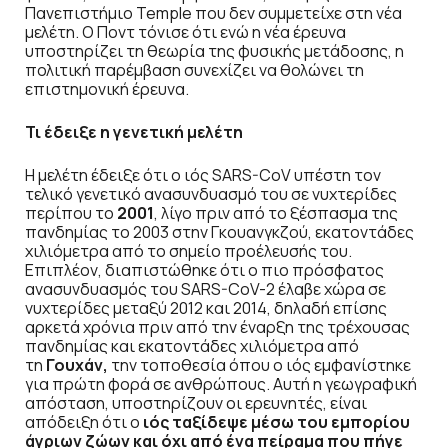
Πανεπιστήμιο Temple που δεν συμμετείχε στη νέα
μελέτη. Ο Ποντ τόνισε ότι ενώ η νέα έρευνα
υποστηρίζει τη θεωρία της φυσικής μετάδοσης, η
πολιτική παρέμβαση συνεχίζει να θολώνει τη
επιστημονική έρευνα.
Τι έδειξε η γενετική μελέτη
Η μελέτη έδειξε ότι ο ιός SARS-CoV υπέστη τον
τελικό γενετικό ανασυνδυασμό του σε νυχτερίδες
περίπου το
2001
, λίγο πριν από το ξέσπασμα της
πανδημίας το 2003 στην Γκουανγκζού, εκατοντάδες
χιλιόμετρα από το σημείο προέλευσής του.
Επιπλέον, διαπιστώθηκε ότι ο πιο πρόσφατος
ανασυνδυασμός του SARS-CoV-2 έλαβε χώρα σε
νυχτερίδες μεταξύ 2012 και 2014, δηλαδή επίσης
αρκετά χρόνια πριν από την έναρξη της τρέχουσας
πανδημίας και εκατοντάδες χιλιόμετρα από
τη
Γουχάν,
την τοποθεσία όπου ο ιός εμφανίστηκε
για πρώτη φορά σε ανθρώπους. Αυτή η γεωγραφική
απόσταση, υποστηρίζουν οι ερευνητές, είναι
απόδειξη ότι ο
ιός ταξίδεψε μέσω του εμπορίου
άγριων ζώων και όχι από ένα πείραμα που πήγε