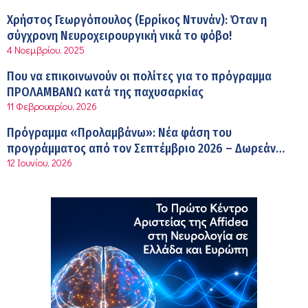
Kavita Patel: Ένα στα πέντε καινοτόμα φάρμακα φτάνει
Χρήστος Γεωργόπουλος (Ερρίκος Ντυνάν): Όταν η
τελικά στην Ελλάδα
σύγχρονη Νευροχειρουργική νικά το φόβο!
9:21 πμ
4 Νοεμβρίου, 2025
Υπάρχει τελικά «δίαιτα θυρεοειδούς»; Τι λέει η
Που να επικοινωνούν οι πολίτες για το πρόγραμμα
επιστήμη για τη διατροφή και τα συμπληρώματα
ΠΡΟΛΑΜΒΑΝΩ κατά της παχυσαρκίας
7:38 πμ
11 Φεβρουαρίου, 2026
Πυρκαγιά στη Δυτική Αττική: Οι κίνδυνοι για τη δημόσια
Πρόγραμμα «Προλαμβάνω»: Νέα φάση του
υγεία
προγράμματος από τον Σεπτέμβριο 2026 – Δωρεάν
7:16 πμ
12 Ιουνίου, 2026
προληπτικές εξετάσεις έως το 2030
Metropolitan Hospital: Στο επίκεντρο των εξελίξεων για
την Τεχνητή Νοημοσύνη και την Ογκολογία
6:28 πμ
Παύλος Γιαννακόπουλος – ΒΙΑΝΕΞ
5:27 πμ
Στέλιος Λιανός – INTERAMERICAN / Αθηναϊκή Γενική
Κλινική