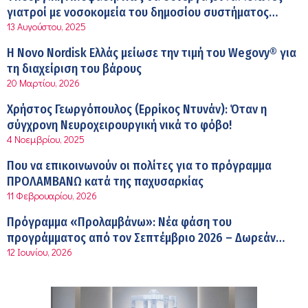
εφοδιαστικής αλυσίδας των φαρμάκων στη διάρκεια
γιατροί με νοσοκομεία του δημοσίου συστήματος
12:08 μμ
του καλοκαιριού
13 Αυγούστου, 2025
υγείας
Μιχάλης Τάτσης, Insurance & Healthcare Analyst,
Η Novo Nordisk Ελλάς μείωσε την τιμή του Wegovy® για
διευθυντής Επιχειρηματικής Ανάπτυξης Ομίλου HHG
τη διαχείριση του βάρους
11:54 πμ
20 Μαρτίου, 2026
Kavita Patel: Ένα στα πέντε καινοτόμα φάρμακα φτάνει
Χρήστος Γεωργόπουλος (Ερρίκος Ντυνάν): Όταν η
τελικά στην Ελλάδα
σύγχρονη Νευροχειρουργική νικά το φόβο!
9:21 πμ
4 Νοεμβρίου, 2025
Υπάρχει τελικά «δίαιτα θυρεοειδούς»; Τι λέει η
Που να επικοινωνούν οι πολίτες για το πρόγραμμα
επιστήμη για τη διατροφή και τα συμπληρώματα
ΠΡΟΛΑΜΒΑΝΩ κατά της παχυσαρκίας
7:38 πμ
11 Φεβρουαρίου, 2026
Πυρκαγιά στη Δυτική Αττική: Οι κίνδυνοι για τη δημόσια
Πρόγραμμα «Προλαμβάνω»: Νέα φάση του
υγεία
προγράμματος από τον Σεπτέμβριο 2026 – Δωρεάν
7:16 πμ
12 Ιουνίου, 2026
προληπτικές εξετάσεις έως το 2030
Metropolitan Hospital: Στο επίκεντρο των εξελίξεων για
την Τεχνητή Νοημοσύνη και την Ογκολογία
6:28 πμ