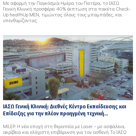
Με αφορμή την Παγκόσμια Ημέρα του Πατέρα, το ΙΑΣΩ
Γενική Κλινική προσφέρει 40% έκπτωση στα πακέτα Check-
Up healthUp ΜΕΝ, τιμώντας όλους τους μπαμπάδες, και
υπενθυμίζοντας
ΙΑΣΩ Γενική Κλινική: Διεθνές Κέντρο Εκπαίδευσης και
Επίδειξης για την πλέον προηγμένη τεχνική
αντιμετώπισης της Καλοήθους Υπερπλασίας του
MiLEP: Η νέα εποχή στη θεραπεία με Laser – με ασφάλεια,
Προστάτη
ακρίβεια και ελάχιστη επιβάρυνση για τον ασθενή Το ΙΑΣΩ