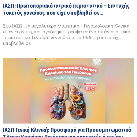
ΙΑΣΩ: Πρωτοποριακό ιατρικό περιστατικό – Επιτυχής
τοκετός γυναίκας που είχε υποβληθεί σε
μεταμόσχευση καρδιάς
Στο ΙΑΣΩ, τη μεγαλύτερη Μαιευτική – Γυναικολογική Κλινική
στην Ευρώπη, καταγράφηκε πρόσφατα ένα σπάνιο ιατρικό
περιστατικό. Γυναίκα, γεννηθείσα το 1986, η οποία είχε
υποβληθεί σε
ΙΑΣΩ Γενική Κλινική: Προσφορά για Προσυμπτωματικό
Έλεγχο Καρκίνου Πνεύμονα για καπνιστές ή πρώην