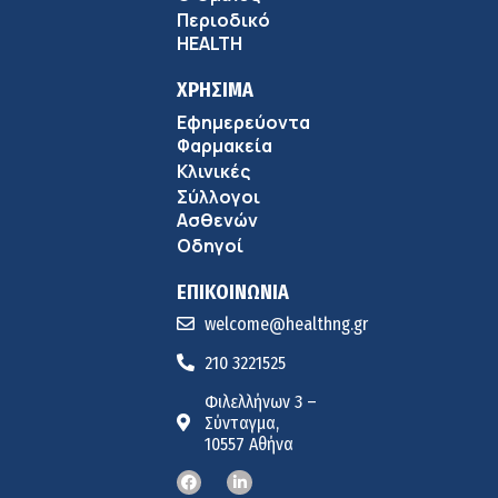
Περιοδικό
Πώς να προλάβετε και να αντιμετωπίσετε τη διάρροια
HEALTH
των ταξιδιωτών
8:30 πμ
ΧΡΗΣΙΜΑ
Εφημερεύοντα
Ευμενής Καραφυλλίδης (Metropolitan General): Γιατί η
Φαρμακεία
διατροφή πρέπει να καθοδηγείται από κλινικό
Κλινικές
7:37 πμ
διαιτολόγο;
Σύλλογοι
Ιωάννης Μπολέτης – ΩΝΑΣΕΙΟ
Ασθενών
5:42 πμ
Οδηγοί
ΕΠΙΚΟΙΝΩΝΙΑ
welcome@healthng.gr
210 3221525
Φιλελλήνων 3 –
Σύνταγμα,
10557 Αθήνα