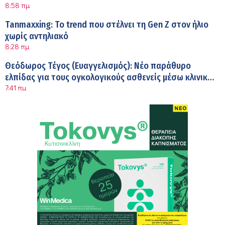
8:58 πμ
Tanmaxxing: To trend που στέλνει τη Gen Z στον ήλιο
χωρίς αντηλιακό
8:28 πμ
Θεόδωρος Τέγος (Ευαγγελισμός): Νέο παράθυρο
ελπίδας για τους ογκολογικούς ασθενείς μέσω κλινικών
7:41 πμ
δοκιμών
Ασφάλεια στο νερό: 8 χρήσιμες οδηγίες από τον
Ελληνικό Ερυθρό Σταυρό
7:03 πμ
Μαρίνα Ραυτοπούλου (ΙΑΤΡΙΚΟ ΚΕΝΤΡΟ): Εκπαίδευση
στον διαβήτη – Ένας πυλώνας της σύγχρονης
6:56 πμ
φροντίδας
Αθανάσιος Μανώλης (Metropolitan Hospital):
Καρδιοπαθείς και καλοκαίρι – Διακοπές με ασφάλεια
6:20 πμ