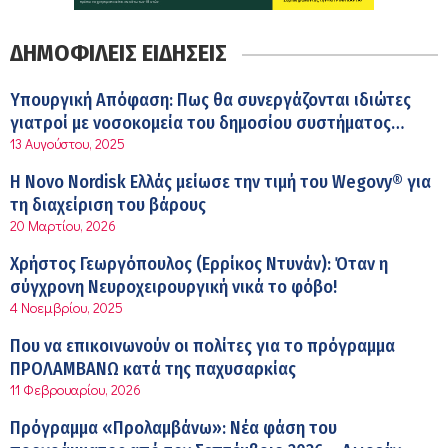
Ειρήνη Ζίγκιρη (Ερρίκος Ντυνάν): H θερμική καταπόνηση
στους ηλικιωμένους εργαζόμενους
ΔΗΜΟΦΙΛΕΙΣ ΕΙΔΗΣΕΙΣ
6:11 πμ
Σύσκεψη στον ΕΟΦ για την ομαλή λειτουργία της
Υπουργική Απόφαση: Πως θα συνεργάζονται ιδιώτες
εφοδιαστικής αλυσίδας των φαρμάκων στη διάρκεια
γιατροί με νοσοκομεία του δημοσίου συστήματος
12:08 μμ
του καλοκαιριού
13 Αυγούστου, 2025
υγείας
Μιχάλης Τάτσης, Insurance & Healthcare Analyst,
Η Novo Nordisk Ελλάς μείωσε την τιμή του Wegovy® για
διευθυντής Επιχειρηματικής Ανάπτυξης Ομίλου HHG
τη διαχείριση του βάρους
11:54 πμ
20 Μαρτίου, 2026
Kavita Patel: Ένα στα πέντε καινοτόμα φάρμακα φτάνει
Χρήστος Γεωργόπουλος (Ερρίκος Ντυνάν): Όταν η
τελικά στην Ελλάδα
σύγχρονη Νευροχειρουργική νικά το φόβο!
9:21 πμ
4 Νοεμβρίου, 2025
Υπάρχει τελικά «δίαιτα θυρεοειδούς»; Τι λέει η
Που να επικοινωνούν οι πολίτες για το πρόγραμμα
επιστήμη για τη διατροφή και τα συμπληρώματα
ΠΡΟΛΑΜΒΑΝΩ κατά της παχυσαρκίας
7:38 πμ
11 Φεβρουαρίου, 2026
Πυρκαγιά στη Δυτική Αττική: Οι κίνδυνοι για τη δημόσια
Πρόγραμμα «Προλαμβάνω»: Νέα φάση του
υγεία