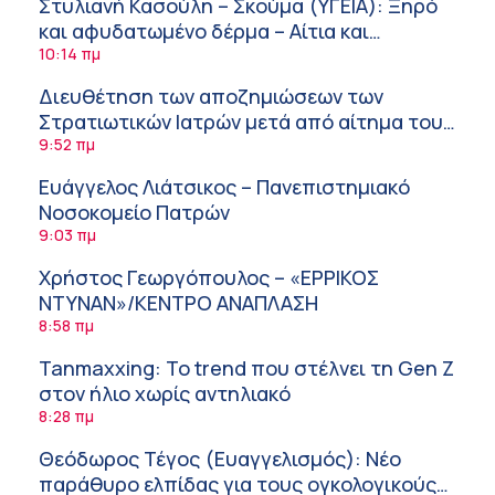
Στυλιανή Κασούλη – Σκούμα (ΥΓΕΙΑ): Ξηρό
και αφυδατωμένο δέρμα – Αίτια και
αντιμετώπιση
10:14 πμ
Διευθέτηση των αποζημιώσεων των
Στρατιωτικών Ιατρών μετά από αίτημα του
ΙΣΑ
9:52 πμ
Ευάγγελος Λιάτσικος – Πανεπιστημιακό
Νοσοκομείο Πατρών
9:03 πμ
Χρήστος Γεωργόπουλος – «ΕΡΡΙΚΟΣ
ΝΤΥΝΑΝ»/ΚΕΝΤΡΟ ΑΝΑΠΛΑΣΗ
8:58 πμ
Tanmaxxing: To trend που στέλνει τη Gen Z
στον ήλιο χωρίς αντηλιακό
8:28 πμ
Θεόδωρος Τέγος (Ευαγγελισμός): Νέο
παράθυρο ελπίδας για τους ογκολογικούς