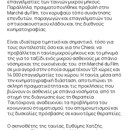
επαγγελματίες των ταινιών μικρού μήκους.
Παράλληλα, πραγματοποιήθηκε προβολή στην
Marché du Film, τον κορυφαίο τόπο συνάντησης
επενδυτών, παραγωγών και επαγγελματιών του
οπτικοακουστικού κλάδου και της διεθνούς
κινηματογραφίας.
Είναι ιδιαίτερα τιμητικό και σημαντικό, τόσο για
τους συντελεστές όσο και για την Chiesi, να
προβάλλεται η ταινία μικρού μήκους και το μήνυμά
της για το ταξίδι ενός μικρού ασθενούς με σπάνιο
νόσημα και της οικογένειάς του, στη Marché du Film,
σε μια αγορά στην οποία συμμετέχουν 121 χώρες και
14.000 επαγγελματίες του χώρου. Η ταινία, μέσα από
την κινηματογραφική διάσταση, αποτυπώνει τη
σκληρή πραγματικότητα και τις προκλήσεις που
βιώνουν οι ασθενείς με σπάνια νοσήματα, από τη
στιγμή της διάγνωσης έως τη θεραπεία.
Ταυτόχρονα, αναδεικνύει τα προβλήματα του
κοινωνικού στιγματισμού, του απομονωτισμού και
τις δυσκολίες πρόσβασης σε καινοτόμες θεραπείες.
Ο σκηνοθέτης της ταινίας, Ευθύμης Χατζής,