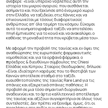
ανέφερε: «Είναι υπέροχο να βλέπεις αυτή την
ιστορία του μικρού αγοριού, που αισθάνεται
ασήμαντο και που ξεκίνησε από ένα μικρό χωριό
στην Ελλάδα, να ταξιδεύει στις Κάννες και να
επικοινωνείται με τόσους διαφορετικούς
ανθρώπους απ’ όλα τα μέρη του κόσμου. Εύχομαι
αυτό το κινηματογραφικό ταξίδι να αποτελέσει
πηγή έμπνευσης για το κοινό και να ανακαλύψει ο
καθένας τη μοναδικότητα που κρύβεται μέσα του».
Με αφορμή την προβολή της ταινίας και εν όψει της
αναθεώρησης της ευρωπαϊκής φαρμακευτικής
νομοθεσίας και για τα ορφανά φάρμακα, ο
π
ρόεδρος & διευθύνων σύμβουλος της Chiesi
Ελλάδας και Κύπρου, Σταύρος Θεοδωράκης, δήλωσε:
«Είναι ιδιαίτερη η χαρά μας που το Φεστιβάλ των
Καννών αποτέλεσε σταθμό στο ταξίδι
ευαισθητοποίησης της ταινίας Rare Land για τις
σπάνιες και εξαιρετικά σπάνιες παθήσεις. Η
προβολή σε μια τόσο σημαντική διοργάνωση
αναδεικνύει και το άρτιο καλλιτεχνικό αποτέλεσμα
της ταινίας και αξίζουν συγχαρητήρια σε όλους τους
συντελεστές. Δεν πρέπει να ξεχνάμε, όμως, ότι οι
προκλήσεις στο πεδίο των σπάνιων παθήσεων