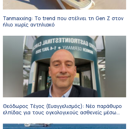
Tanmaxxing: To trend που στέλνει τη Gen Z στον
ήλιο χωρίς αντηλιακό
Θεόδωρος Τέγος (Ευαγγελισμός): Νέο παράθυρο
ελπίδας για τους ογκολογικούς ασθενείς μέσω
κλινικών δοκιμών