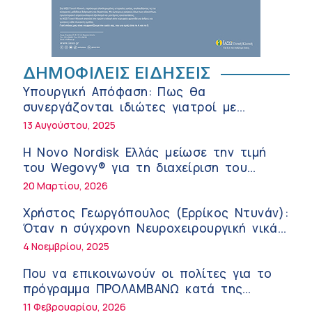
της σύγχρονης φροντίδας
6:56 πμ
Αθανάσιος Μανώλης (Metropolitan
Hospital): Καρδιοπαθείς και καλοκαίρι –
ΔΗΜΟΦΙΛΕΙΣ ΕΙΔΗΣΕΙΣ
Διακοπές με ασφάλεια
6:20 πμ
Υπουργική Απόφαση: Πως θα
Ειρήνη Ζίγκιρη (Ερρίκος Ντυνάν): H
συνεργάζονται ιδιώτες γιατροί με
θερμική καταπόνηση στους ηλικιωμένους
νοσοκομεία του δημοσίου συστήματος
13 Αυγούστου, 2025
εργαζόμενους
6:11 πμ
υγείας
Η Novo Nordisk Ελλάς μείωσε την τιμή
Σύσκεψη στον ΕΟΦ για την ομαλή
του Wegovy® για τη διαχείριση του
λειτουργία της εφοδιαστικής αλυσίδας
βάρους
20 Μαρτίου, 2026
των φαρμάκων στη διάρκεια του
12:08 μμ
καλοκαιριού
Χρήστος Γεωργόπουλος (Ερρίκος Ντυνάν):
Μιχάλης Τάτσης, Insurance & Healthcare
Όταν η σύγχρονη Νευροχειρουργική νικά
Analyst, διευθυντής Επιχειρηματικής
το φόβο!
4 Νοεμβρίου, 2025
Ανάπτυξης Ομίλου HHG
11:54 πμ
Που να επικοινωνούν οι πολίτες για το
Kavita Patel: Ένα στα πέντε καινοτόμα
πρόγραμμα ΠΡΟΛΑΜΒΑΝΩ κατά της
φάρμακα φτάνει τελικά στην Ελλάδα
παχυσαρκίας
11 Φεβρουαρίου, 2026