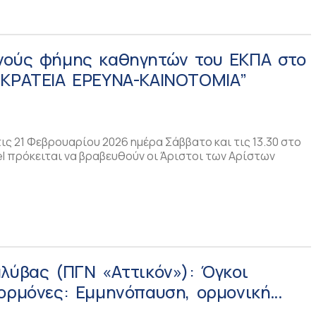
νούς φήμης καθηγητών του ΕΚΠΑ στο
ΟΚΡΑΤΕΙΑ ΕΡΕΥΝΑ-ΚΑΙΝΟΤΟΜΙΑ”
ς 21 Φεβρουαρίου 2026 ημέρα Σάββατο και τις 13.30 στο
tel πρόκειται να βραβευθούν οι Άριστοι των Αρίστων
λύβας (ΠΓΝ «Αττικόν»): Όγκοι
 ορμόνες: Εμμηνόπαυση, ορμονική
και μηνιγγιώματα!