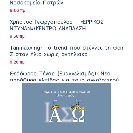
Νοσοκομείο Πατρών
9:03 πμ
Χρήστος Γεωργόπουλος – «ΕΡΡΙΚΟΣ
ΝΤΥΝΑΝ»/ΚΕΝΤΡΟ ΑΝΑΠΛΑΣΗ
8:58 πμ
Tanmaxxing: To trend που στέλνει τη Gen
Z στον ήλιο χωρίς αντηλιακό
8:28 πμ
Θεόδωρος Τέγος (Ευαγγελισμός): Νέο
παράθυρο ελπίδας για τους ογκολογικούς
ασθενείς μέσω κλινικών δοκιμών
7:41 πμ
Ασφάλεια στο νερό: 8 χρήσιμες οδηγίες
από τον Ελληνικό Ερυθρό Σταυρό
7:03 πμ
Μαρίνα Ραυτοπούλου (ΙΑΤΡΙΚΟ ΚΕΝΤΡΟ):
Εκπαίδευση στον διαβήτη – Ένας πυλώνας