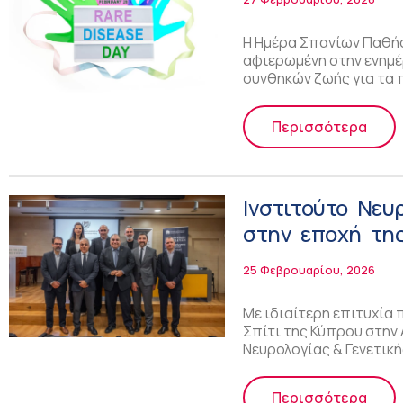
Η Ημέρα Σπανίων Παθή
αφιερωμένη στην ενημέ
συνθηκών ζωής για τα 
Περισσότερα
Ινστιτούτο Νευ
στην εποχή της
25 Φεβρουαρίου, 2026
Με ιδιαίτερη επιτυχία
Σπίτι της Κύπρου στην
Νευρολογίας & Γενετικ
Περισσότερα