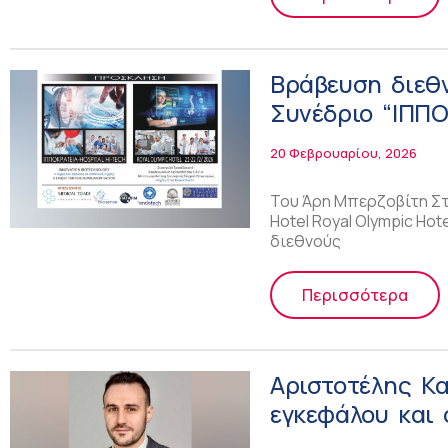
Βράβευση διεθ
Συνέδριο “IΠΠ
20 Φεβρουαρίου, 2026
Του Άρη Μπερζοβίτη Στι
Hotel Royal Olympic Ho
διεθνούς
Περισσότερα
Αριστοτέλης Κα
εγκεφάλου και
υποκατάσταση 