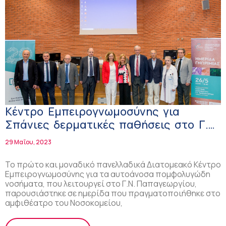
Κέντρο Εμπειρογνωμοσύνης για
Σπάνιες δερματικές παθήσεις στο Γ.Ν.
Παπαγεωργίου
29 Μαΐου, 2023
Το πρώτο και μοναδικό πανελλαδικά Διατομεακό Κέντρο
Εμπειρογνωμοσύνης για τα αυτοάνοσα πομφολυγώδη
νοσήματα, που λειτουργεί στο Γ.Ν. Παπαγεωργίου,
παρουσιάστηκε σε ημερίδα που πραγματοποιήθηκε στο
αμφιθέατρο του Νοσοκομείου,