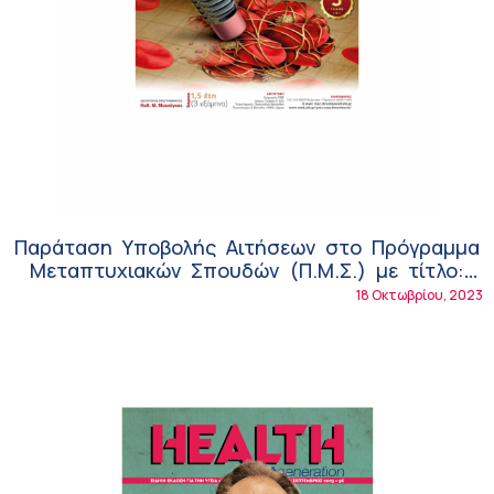
Παράταση Υποβολής Αιτήσεων στο Πρόγραμμα
Μεταπτυχιακών Σπουδών (Π.Μ.Σ.) με τίτλο:
«Θρόμβωση και Αντιθρομβωτική Αγωγή» –
18 Οκτωβρίου, 2023
Τμήμα Ιατρικής της Σχολής Επιστημών Υγείας
του Πανεπιστημίου Θεσσαλίας!