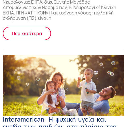
Νευρολογίας ΕΚΠΑ, διευθυντής Μονάδας
Απομυελινωτικών Νοσημάτων, Β’ Νευρολογική Κλινική
ΕΚΠΑ, ΠΓΝ «ΑΤΤΙΚΟΝ» Η αυτοάνοση νόσος πολλαπλή
σκλήρυνση (ΠΣ) είναι η
Περισσότερα
Interamerican: Η ψυχική υγεία και
ευεξία των παιδιών, στο πλαίσιο της