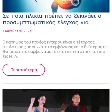
Σε ποια ηλικία πρέπει να ξεκινάει ο
προσυμπτωματικός έλεγχος για
καρκίνο παχέος εντέρου!
7 Αυγούστου, 2023
Ο καρκίνος του παχέος εντέρου είναι ο τέταρτος
υψηλότερος σε συχνότητα εμφάνισης και ο δεύτερος σε
θνησιμότητα σύμφωνα με τα στατιστικά στοιχεία από
τις ΗΠΑ.
Περισσότερα