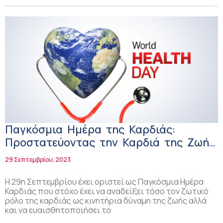
Παγκόσμια Ημέρα της Καρδιάς:
Προστατεύοντας την Καρδιά της Ζωής
μας – Μήνυμα του Πρύτανη του ΕΚΠΑ
29 Σεπτεμβρίου, 2023
Καθηγητή Γεράσιμου Σιάσου!
Η 29η Σεπτεμβρίου έχει οριστεί ως Παγκόσμια Ημέρα
Καρδιάς που στόχο έχει να αναδείξει τόσο τον ζωτικό
ρόλο της καρδιάς ως κινητήρια δύναμη της ζωής αλλά
και να ευαισθητοποιήσει το