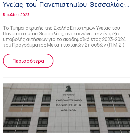
Υγείας του Πανεπιστημίου Θεσσαλίας:
Προκήρυξη Π.Μ.Σ «Θρόμβωση και
5 Ιουλίου, 2023
Αντιθρομβωτική Αγωγή»!
Το Τμήμα Ιατρικής της Σχολής Επιστημών Υγείας του
Πανεπιστημίου Θεσσαλίας, ανακοινώνει την έναρξη
υποβολής αιτήσεων για το ακαδημαϊκό έτος 2023-2024
του Προγράμματος Μεταπτυχιακών Σπουδών (Π.Μ.Σ.)
Περισσότερα