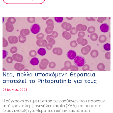
Νέα, πολλά υποσχόμενη θεραπεία,
αποτελεί το Pirtobrutinib για τους
προθεραπευμένους ασθενείς με χρόνια
28 Ιουλίου, 2023
λεμφοκυτταρική λευχαιμία!
Η σύγχρονή αντιμετώπιση των ασθενών που πάσχουν
από χρόνια λεμφογενή λευχαιμία (ΧΛΛ) και οι οποίοι
έχουν ένδειξη για θεραπευτική αντιμετώπιση,