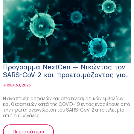
Πρόγραμμα NextGen — Νικώντας τον
SARS-CoV-2 και προετοιμάζοντας για
την επόμενη πανδημία!
31 Ιουλίου, 2023
Η ανάπτυξη ασφαλών και αποτελεσματικών εμβολίων
και θεραπειών κατά της COVID-19 εντός ενός έτους από
την πρώτη αναγνώριση του SARS-CoV-2 αποτελεί μία
από τις μεγάλες
Περισσότερα