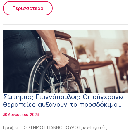
Περισσότερα
Σωτήριος Γιαννόπουλος: Οι σύγχρονες
θεραπείες αυξάνουν το προσδόκιμο
επιβίωσης των ασθενών με πολλαπλή
30 Αυγούστου, 2023
σκλήρυνση!
Γράφει ο ΣΩΤΗΡΙΟΣ ΓΙΑΝΝΟΠΟΥΛΟΣ, καθηγητής