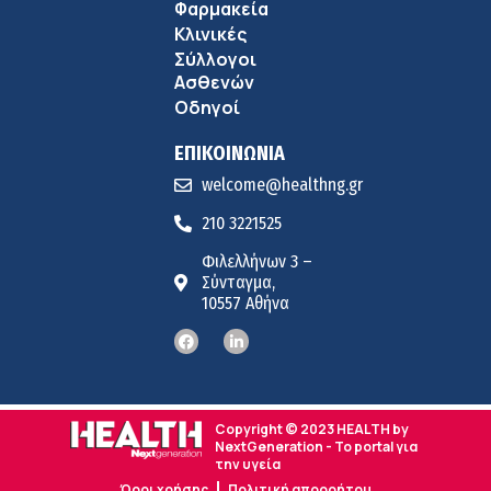
Φαρμακεία
Κλινικές
Σύλλογοι
Ασθενών
Οδηγοί
ΕΠΙΚΟΙΝΩΝΙΑ
welcome@healthng.gr
210 3221525
Φιλελλήνων 3 –
Σύνταγμα,
10557 Αθήνα
Copyright © 2023 HEALTH by
NextGeneration - Το portal για
την υγεία
Όροι χρήσης
Πολιτική απορρήτου