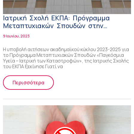
Ιατρική Σχολή ΕΚΠΑ: Πρόγραμμα
Μεταπτυχιακών Σπουδών στην
«Παγκόσμια Υγεία – Ιατρική των
9 Ιουνίου, 2023
Καταστροφών»!
Η υποβολή αιτήσεων ακαδημαϊκού κύκλου 2023-2025 για
το Πρόγραμμα Μεταπτυχιακών Σπουδών «Παγκόσμια
Υγεία – Ιατρική των Καταστροφών», της Ιατρικής Σχολής
του ΕΚΠΑ ξεκίνησε Γιατί να
Περισσότερα