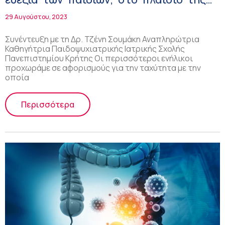
οικογένειας!
29 Αυγούστου, 2023
Συνέντευξη με τη Δρ. Τζένη Σουμάκη Αναπληρώτρια
Καθηγήτρια Παιδοψυχιατρικής Ιατρικής Σχολής
Πανεπιστημίου Κρήτης Οι περισσότεροι ενήλικοι
προχωράμε σε αφορισμούς για την ταχύτητα με την
οποία
Περισσότερα