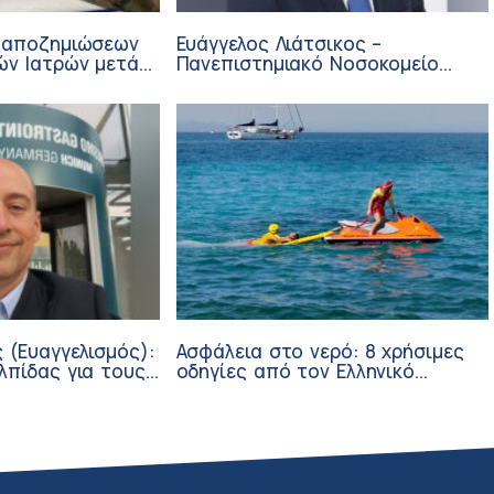
 αποζημιώσεων
Ευάγγελος Λιάτσικος –
ών Ιατρών μετά
Πανεπιστημιακό Νοσοκομείο
ΙΣΑ
Πατρών
 (Ευαγγελισμός):
Ασφάλεια στο νερό: 8 χρήσιμες
λπίδας για τους
οδηγίες από τον Ελληνικό
σθενείς μέσω
Ερυθρό Σταυρό
ν