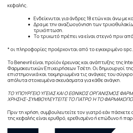
κεφαλής.
Ενδείκνυται για άνδρες 18 ετών και άνω με 
Δρα με την αναζωογόνηση των τριχοθυλακίω
τριχόπτωση.
Το τριχωτό πρέπει να είναι στεγνό πριν απ
* οι πληροφορίες προέρχονται από το εγκεκριμένο spc.
Το Benevril είναι προϊόν έρευνας και ανάπτυξης της Int
Φαρμακευτικών Επιχειρήσεων Τσέτη. Οι δημιουργοί της
επιστημονικά και τεκμηριωμένα τις ανάγκες του σύγχρ
απόλυτα στοχευμένα σκευάσματα για κάθε ανάγκη.
ΤΟ ΥΠΟΥΡΓΕΙΟ ΥΓΕΙΑΣ ΚΑΙ Ο ΕΘΝΙΚΟΣ ΟΡΓΑΝΙΣΜΟΣ ΦΑΡΜ
ΧΡΗΣΗΣ-ΣΥΜΒΟΥΛΕΥΤΕΙΤΕ ΤΟ ΓΙΑΤΡΟ Ή ΤΟ ΦΑΡΜΑΚΟΠΟΙ
Πριν τη χρήση, συμβουλευτείτε τον γιατρό εάν πάσχετε
της κεφαλής είναι ερυθρό, ερεθισμένο ή επώδυνο ή παρ