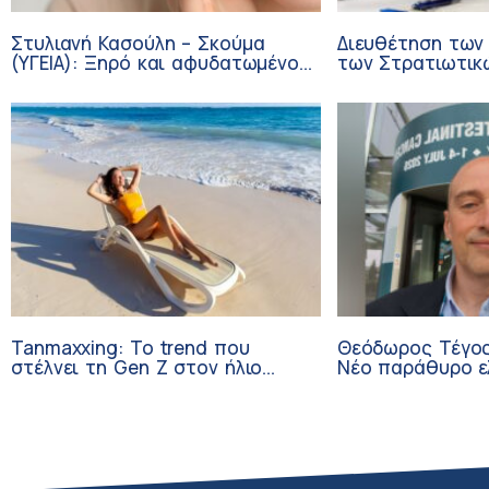
Στυλιανή Κασούλη – Σκούμα
Διευθέτηση των
(ΥΓΕΙΑ): Ξηρό και αφυδατωμένο
των Στρατιωτικ
δέρμα – Αίτια και αντιμετώπιση
από αίτημα του 
Tanmaxxing: To trend που
Θεόδωρος Τέγος
στέλνει τη Gen Z στον ήλιο
Νέο παράθυρο ε
χωρίς αντηλιακό
ογκολογικούς α
κλινικών δοκιμώ