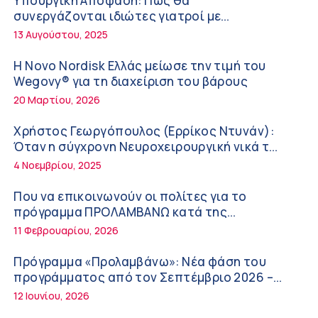
Υπουργική Απόφαση: Πως θα
Διακοπές με ασφάλεια
6:20 πμ
συνεργάζονται ιδιώτες γιατροί με
νοσοκομεία του δημοσίου συστήματος
13 Αυγούστου, 2025
Ειρήνη Ζίγκιρη (Ερρίκος Ντυνάν): H θερμική
υγείας
καταπόνηση στους ηλικιωμένους
Η Novo Nordisk Ελλάς μείωσε την τιμή του
εργαζόμενους
6:11 πμ
Wegovy® για τη διαχείριση του βάρους
20 Μαρτίου, 2026
Σύσκεψη στον ΕΟΦ για την ομαλή λειτουργία
της εφοδιαστικής αλυσίδας των φαρμάκων
Χρήστος Γεωργόπουλος (Ερρίκος Ντυνάν):
στη διάρκεια του καλοκαιριού
12:08 μμ
Όταν η σύγχρονη Νευροχειρουργική νικά το
φόβο!
4 Νοεμβρίου, 2025
Μιχάλης Τάτσης, Insurance & Healthcare
Analyst, διευθυντής Επιχειρηματικής
Που να επικοινωνούν οι πολίτες για το
Ανάπτυξης Ομίλου HHG
11:54 πμ
πρόγραμμα ΠΡΟΛΑΜΒΑΝΩ κατά της
παχυσαρκίας
11 Φεβρουαρίου, 2026
Kavita Patel: Ένα στα πέντε καινοτόμα
φάρμακα φτάνει τελικά στην Ελλάδα
Πρόγραμμα «Προλαμβάνω»: Νέα φάση του
9:21 πμ
προγράμματος από τον Σεπτέμβριο 2026 –
Δωρεάν προληπτικές εξετάσεις έως το 2030
12 Ιουνίου, 2026
Υπάρχει τελικά «δίαιτα θυρεοειδούς»; Τι