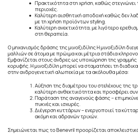
Πρακτικότητα στη χρήση, καθώς στεγνώνει τ
περιοχές.
Καλύτερη αισθητική αποδοχή καθώς δεν λαδ
με τη χρήση προϊόντων styling.
Καλύτερη ανεκτικότητα, με λιγότερο ερεθι
στη θεραπεία.
O μηχανισμός δράσης της μινοξιδίλης Η μινοξιδίλη διεγ
μαλλιών σε άτομα με πρώιμα και μέτρια στάδια κληρον
Εμφανίζεται στους άνδρες ως υποχώρηση της γραμμής 
κορυφής. Η μινοξιδίλη μπορεί να σταματήσει τη διαδικ
στην ανδρογενετική αλωπεκία με τα ακόλουθα μέσα:
Αύξηση της διαμέτρου του στελέχους της τρί
καλύτερη ανθεκτικότητα και προσφέρει συν
Παράταση της αναγενούς φάσης – επιμηκύνει
πυκνές και ισχυρές.
Διέγερση κυττάρων – ενεργοποιεί τα κύττα
ακόμη και αδρανών τριχών.
Σημειώνεται πως το Benevril προορίζεται αποκλειστικ