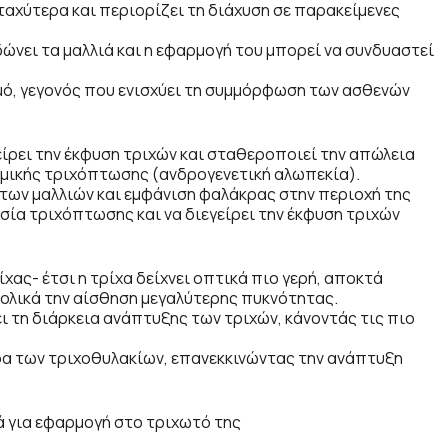
αχύτερα και περιορίζει τη διάχυση σε παρακείμενες
ώνει τα μαλλιά και η εφαρμογή του μπορεί να συνδυαστεί
σμό, γεγονός που ενισχύει τη συμμόρφωση των ασθενών
είρει την έκφυση τριχών και σταθεροποιεί την απώλεια
ομικής τριχόπτωσης (ανδρογενετική αλωπεκία).
των μαλλιών και εμφάνιση φαλάκρας στην περιοχή της
ασία τριχόπτωσης και να διεγείρει την έκφυση τριχών
χας- έτσι η τρίχα δείχνει οπτικά πιο γερή, αποκτά
ολικά την αίσθηση μεγαλύτερης πυκνότητας.
 τη διάρκεια ανάπτυξης των τριχών, κάνοντάς τις πιο
ρα των τριχοθυλακίων, επανεκκινώντας την ανάπτυξη
ά για εφαρμογή στο τριχωτό της