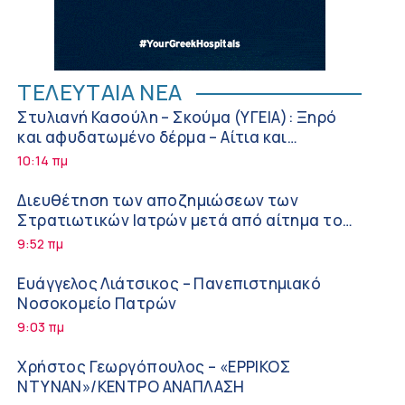
ΤΕΛΕΥΤΑΙΑ ΝΕΑ
Στυλιανή Κασούλη – Σκούμα (ΥΓΕΙΑ): Ξηρό
και αφυδατωμένο δέρμα – Αίτια και
αντιμετώπιση
10:14 πμ
Διευθέτηση των αποζημιώσεων των
Στρατιωτικών Ιατρών μετά από αίτημα του
ΙΣΑ
9:52 πμ
Ευάγγελος Λιάτσικος – Πανεπιστημιακό
Νοσοκομείο Πατρών
9:03 πμ
Χρήστος Γεωργόπουλος – «ΕΡΡΙΚΟΣ
ΝΤΥΝΑΝ»/ΚΕΝΤΡΟ ΑΝΑΠΛΑΣΗ