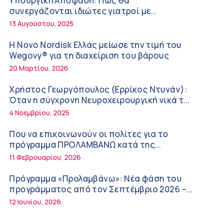
Υπουργική Απόφαση: Πως θα
Διακοπές με ασφάλεια
6:20 πμ
συνεργάζονται ιδιώτες γιατροί με
νοσοκομεία του δημοσίου συστήματος
13 Αυγούστου, 2025
Ειρήνη Ζίγκιρη (Ερρίκος Ντυνάν): H θερμική
υγείας
καταπόνηση στους ηλικιωμένους
Η Novo Nordisk Ελλάς μείωσε την τιμή του
εργαζόμενους
6:11 πμ
Wegovy® για τη διαχείριση του βάρους
20 Μαρτίου, 2026
Σύσκεψη στον ΕΟΦ για την ομαλή λειτουργία
της εφοδιαστικής αλυσίδας των φαρμάκων
Χρήστος Γεωργόπουλος (Ερρίκος Ντυνάν):
στη διάρκεια του καλοκαιριού
12:08 μμ
Όταν η σύγχρονη Νευροχειρουργική νικά το
φόβο!
4 Νοεμβρίου, 2025
Μιχάλης Τάτσης, Insurance & Healthcare
Analyst, διευθυντής Επιχειρηματικής
Που να επικοινωνούν οι πολίτες για το
Ανάπτυξης Ομίλου HHG
11:54 πμ
πρόγραμμα ΠΡΟΛΑΜΒΑΝΩ κατά της
παχυσαρκίας
11 Φεβρουαρίου, 2026
Kavita Patel: Ένα στα πέντε καινοτόμα
φάρμακα φτάνει τελικά στην Ελλάδα
Πρόγραμμα «Προλαμβάνω»: Νέα φάση του
9:21 πμ
προγράμματος από τον Σεπτέμβριο 2026 –
Δωρεάν προληπτικές εξετάσεις έως το 2030
12 Ιουνίου, 2026
Υπάρχει τελικά «δίαιτα θυρεοειδούς»; Τι