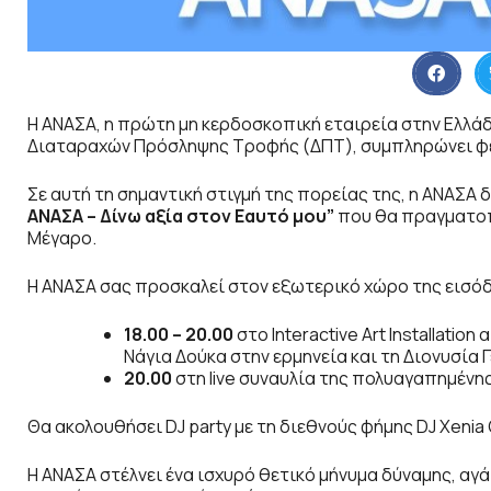
Η ΑΝΑΣΑ, η πρώτη μη κερδοσκοπική εταιρεία στην Ελλά
Διαταραχών Πρόσληψης Τροφής (ΔΠΤ), συμπληρώνει φέ
Σε αυτή τη σημαντική στιγμή της πορείας της, η ΑΝΑΣΑ
ΑΝΑΣΑ – Δίνω αξία στον Εαυτό μου”
που θα πραγματοπ
Μέγαρο.
Η ΑΝΑΣΑ σας προσκαλεί στον εξωτερικό χώρο της εισό
18.00 – 20.00
στο Interactive Art Installation
Νάγια Δούκα στην ερμηνεία και τη Διονυσία
20.00
στη live συναυλία της πολυαγαπημένη
Θα ακολουθήσει DJ party με τη διεθνούς φήμης DJ Xenia 
Η ΑΝΑΣΑ στέλνει ένα ισχυρό θετικό μήνυμα δύναμης, αγά