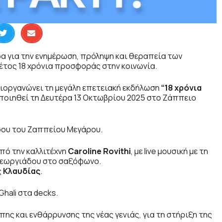
δα για την ενημέρωση, πρόληψη και θεραπεία των
τος 18 χρόνια προσφοράς στην κοινωνία.
 διοργανώνει τη μεγάλη επετειακή εκδήλωση
“18 χρόνια
οιηθεί τη Δευτέρα 13 Οκτωβρίου 2025 στο Ζάππειο
δου του Ζαππείου Μεγάρου.
 από την καλλιτέχνη
Caroline Rovithi
, με live μουσική με τη
 Γεωργιάδου στο σαξόφωνο.
ς
Κλαυδίας
.
Ghali στα decks.
πης και ενθάρρυνσης της νέας γενιάς, για τη στήριξη της