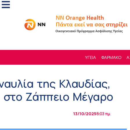
ΥΓΕΙΑ
ΦΑΡΜΑΚΟ
Α
υναυλία της Κλαυδίας,
υ στο Ζάππειο Μέγαρο
13/10/2025
8:03 πμ