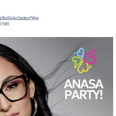
6eVBo5AAvOadpuPWw
hl=en