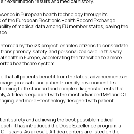
eir examination results and medical history.
presence in European health technology through its
ons of the European Electronic Health Record Exchange
erability of medical data among EU member states, paving the
ace.
inforced by the i2X project, enables citizens to consolidate
g transparency, safety, and personalized care. In this way,
ital health in Europe, accelerating the transition to a more
ported healthcare system.
e that all patients benefit from the latest advancements in
aging in a safe and patient-friendly environment. Its
forming both standard and complex diagnostic tests that
tably, Affidea is equipped with the most advanced MRI and CT
maging, and more—technology designed with patient
ent safety and achieving the best possible medical
proach, it has introduced the Dose Excellence program, a
 CT scans. As a result, Affidea centers are listed on the