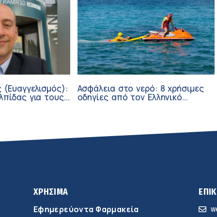
 (Ευαγγελισμός):
Ασφάλεια στο νερό: 8 χρήσιμες
λπίδας για τους
οδηγίες από τον Ελληνικό
σθενείς μέσω
Ερυθρό Σταυρό
ν
ΧΡΗΣΙΜΑ
ΕΠΙ
Εφημερεύοντα Φαρμακεία
w