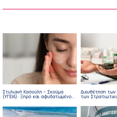
Στυλιανή Κασούλη – Σκούμα
Διευθέτηση των
(ΥΓΕΙΑ): Ξηρό και αφυδατωμένο
των Στρατιωτικ
δέρμα – Αίτια και αντιμετώπιση
από αίτημα του 