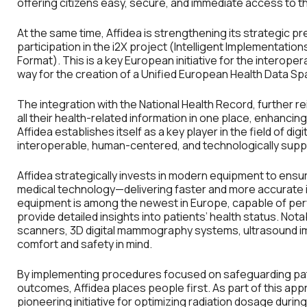
offering citizens easy, secure, and immediate access to th
At the same time, Affidea is strengthening its strategic 
participation in the i2X project (Intelligent Implementati
Format). This is a key European initiative for the interop
way for the creation of a Unified European Health Data Sp
The integration with the National Health Record, further re
all their health-related information in one place, enhancin
Affidea establishes itself as a key player in the field of dig
interoperable, human-centered, and technologically sup
Affidea strategically invests in modern equipment to ensur
medical technology—delivering faster and more accurate im
equipment is among the newest in Europe, capable of per
provide detailed insights into patients’ health status. No
scanners, 3D digital mammography systems, ultrasound i
comfort and safety in mind.
By implementing procedures focused on safeguarding pati
outcomes, Affidea places people first. As part of this ap
pioneering initiative for optimizing radiation dosage during