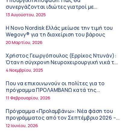
Υπουργική Απόφαση: Πως θα
Διακοπές με ασφάλεια
6:20 πμ
συνεργάζονται ιδιώτες γιατροί με
νοσοκομεία του δημοσίου συστήματος
13 Αυγούστου, 2025
Ειρήνη Ζίγκιρη (Ερρίκος Ντυνάν): H θερμική
υγείας
καταπόνηση στους ηλικιωμένους
Η Novo Nordisk Ελλάς μείωσε την τιμή του
εργαζόμενους
6:11 πμ
Wegovy® για τη διαχείριση του βάρους
20 Μαρτίου, 2026
Σύσκεψη στον ΕΟΦ για την ομαλή λειτουργία
της εφοδιαστικής αλυσίδας των φαρμάκων
Χρήστος Γεωργόπουλος (Ερρίκος Ντυνάν):
στη διάρκεια του καλοκαιριού
12:08 μμ
Όταν η σύγχρονη Νευροχειρουργική νικά το
φόβο!
4 Νοεμβρίου, 2025
Μιχάλης Τάτσης, Insurance & Healthcare
Analyst, διευθυντής Επιχειρηματικής
Που να επικοινωνούν οι πολίτες για το
Ανάπτυξης Ομίλου HHG
11:54 πμ
πρόγραμμα ΠΡΟΛΑΜΒΑΝΩ κατά της
παχυσαρκίας
11 Φεβρουαρίου, 2026
Kavita Patel: Ένα στα πέντε καινοτόμα
φάρμακα φτάνει τελικά στην Ελλάδα
Πρόγραμμα «Προλαμβάνω»: Νέα φάση του
9:21 πμ
προγράμματος από τον Σεπτέμβριο 2026 –
Δωρεάν προληπτικές εξετάσεις έως το 2030
12 Ιουνίου, 2026
Υπάρχει τελικά «δίαιτα θυρεοειδούς»; Τι