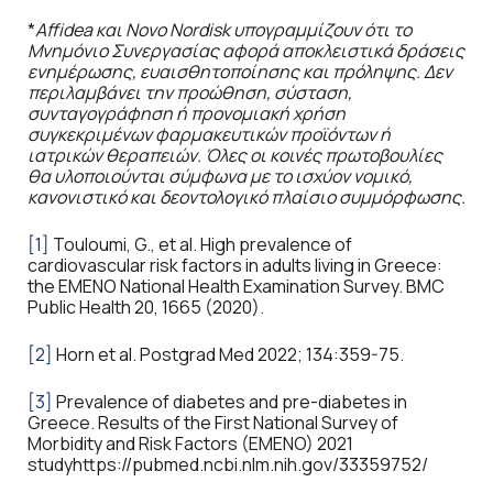
*
Affidea
και
Novo
Nordisk
υπογραμμίζουν ότι το
Μνημόνιο Συνεργασίας αφορά αποκλειστικά δράσεις
ενημέρωσης, ευαισθητοποίησης και πρόληψης. Δεν
περιλαμβάνει την προώθηση, σύσταση,
συνταγογράφηση ή προνομιακή χρήση
συγκεκριμένων φαρμακευτικών προϊόντων ή
ιατρικών θεραπειών. Όλες οι κοινές πρωτοβουλίες
θα υλοποιούνται σύμφωνα με το ισχύον νομικό,
κανονιστικό και δεοντολογικό πλαίσιο συμμόρφωσης.
[1]
Touloumi, G., et al. High prevalence of
cardiovascular risk factors in adults living in Greece:
the EMENO National Health Examination Survey. BMC
Public Health 20, 1665 (2020).
[2]
Horn et al. Postgrad Med 2022; 134:359-75.
[3]
Prevalence of diabetes and pre-diabetes in
Greece. Results of the First National Survey of
Morbidity and Risk Factors (EMENO) 2021
studyhttps://pubmed.ncbi.nlm.nih.gov/33359752/