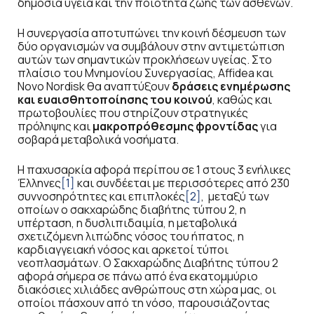
δημόσια υγεία και την ποιότητα ζωής των ασθενών.
Η συνεργασία αποτυπώνει την κοινή δέσμευση των
δύο οργανισμών να συμβάλουν στην αντιμετώπιση
αυτών των σημαντικών προκλήσεων υγείας. Στο
πλαίσιο του Μνημονίου Συνεργασίας, Affidea και
Novo Nordisk θα αναπτύξουν
δράσεις ενημέρωσης
και ευαισθητοποίησης του κοινού
, καθώς και
πρωτοβουλίες που στηρίζουν στρατηγικές
πρόληψης και
μακροπρόθεσμης φροντίδας
για
σοβαρά μεταβολικά νοσήματα.
Η παχυσαρκία αφορά περίπου σε 1 στους 3 ενήλικες
Έλληνες
[1]
και συνδέεται με περισσότερες από 230
συννοσηρότητες και επιπλοκές
[2]
, μεταξύ των
οποίων ο σακχαρώδης διαβήτης τύπου 2, η
υπέρταση, η δυσλιπιδαιμία, η μεταβολικά
σχετιζόμενη λιπώδης νόσος του ήπατος, η
καρδιαγγειακή νόσος και αρκετοί τύποι
νεοπλασμάτων. Ο Σακχαρώδης Διαβήτης τύπου 2
αφορά σήμερα σε πάνω από ένα εκατομμύριο
διακόσιες χιλιάδες ανθρώπους στη χώρα μας, οι
οποίοι πάσχουν από τη νόσο, παρουσιάζοντας