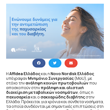
Η
Affidea Ελλάδος
και η
Novo Nordisk Ελλάδος
υπέγραψαν
Μνημόνιο Συνεργασίας
(MoU), με
στόχο την
ανάληψη κοινών πρωτοβουλιών
που
αποσκοπούν στην
πρόληψη και ολιστική
διαχείριση μεταβολικών νοσημάτων
, όπως η
παχυσαρκία
και ο
σακχαρώδης διαβήτης
στην
Ελλάδα. Πρόκειται για χρόνια και σύνθετα νοσήματα,
τα οποία συνδέονται με σημαντικές επιπτώσεις στη