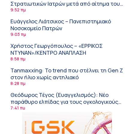
Στρατιωτικών Ιατρών μετά από αίτημα του
ΙΣΑ
9:52 πμ
Ευάγγελος Λιάτσικος – Πανεπιστημιακό
Νοσοκομείο Πατρών
9:03 πμ
Χρήστος Γεωργόπουλος – «ΕΡΡΙΚΟΣ
ΝΤΥΝΑΝ»/ΚΕΝΤΡΟ ΑΝΑΠΛΑΣΗ
8:58 πμ
Tanmaxxing: To trend που στέλνει τη Gen Z
στον ήλιο χωρίς αντηλιακό
8:28 πμ
Θεόδωρος Τέγος (Ευαγγελισμός): Νέο
παράθυρο ελπίδας για τους ογκολογικούς
ασθενείς μέσω κλινικών δοκιμών
7:41 πμ
Ασφάλεια στο νερό: 8 χρήσιμες οδηγίες
από τον Ελληνικό Ερυθρό Σταυρό
7:03 πμ