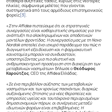
σταθερά αυξητικές τάσεις, κυρίως στις νεότερες
ηλικίες, σύμφωνα με μελέτες που γίνονται
συστηματικά από τους αρμόδιους επιστημονικούς
φορείς
[3]
.
«
Στην Affidea πιστεύουμε ότι οι στρατηγικές
συνεργασίες είναι καθοριστικής σημασίας για την
ανάπτυξη πιο ολοκληρωμένων και αποδοτικών
μοντέλων φροντίδας. Η συνεργασία μας με τη Novo
Nordisk αποτελεί ένα ισχυρό παράδειγμα του πώς η
διαγνωστική εξειδίκευση και η φαρμακευτική
καινοτομία μπορούν να συνδυαστούν,
υποστηρίζοντας μια πιο ολιστική και
ανθρωποκεντρική προσέγγιση στη διαχείριση των
μεταβολικών νοσημάτων
» δήλωσε ο
Θεόδωρος
Καρούτζος
, CEO της Affidea Ελλάδας.
«
Σε ένα περιβάλλον
αύξησης των μεταβολικών
νοσημάτων και των χρονίως πασχόντων, διαρκώς
αυξανόμενης ζήτησης για νέες θεραπείες και
υπηρεσίες υγείας και ταυτόχρονα περιορισμένων
δημοσιονομικών πόρων, οι συνέργειες μεταξύ
ιδιωτικών φορέων είναι επιβεβλημένες. Η