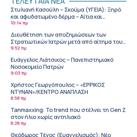
ΤΕΛΕΥΤΑΙΑ ΝΕΑ
Στυλιανή Κασούλη – Σκούμα (ΥΓΕΙΑ): Ξηρό
και αφυδατωμένο δέρμα – Αίτια και
αντιμετώπιση
10:14 πμ
Διευθέτηση των αποζημιώσεων των
Στρατιωτικών Ιατρών μετά από αίτημα του
ΙΣΑ
9:52 πμ
Ευάγγελος Λιάτσικος – Πανεπιστημιακό
Νοσοκομείο Πατρών
9:03 πμ
Χρήστος Γεωργόπουλος – «ΕΡΡΙΚΟΣ
ΝΤΥΝΑΝ»/ΚΕΝΤΡΟ ΑΝΑΠΛΑΣΗ
8:58 πμ
Tanmaxxing: To trend που στέλνει τη Gen Z
στον ήλιο χωρίς αντηλιακό
8:28 πμ
Θεόδωρος Τέγος (Ευαγγελισμός): Νέο