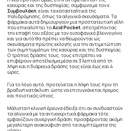
καούρας και της δυσπεψίας, σύμφωνα με τον κ.
Συμβουλάκη
, είναι τα κατασταλτικά της
παλιδρόμησης, όπως τα αλγινικά σκευάσματα. Τα
φάρμακα αυτά δημιουργούν μια προστατευτική γέλη
που επικαλύπτει το
Acid Pocket
, αποτρέποντας
την επαφή του οξέος με τον οισοφαγικό βλεννογόνο
και για αυτό θα πρέπει να θεωρούνται ως
σκευάσματα πρώτης εκλογής για την αντιμετώπιση
των συμπτωμάτων της καούρας και της δυσπεψίας.
Ο τρόπος δράσης τους, τους επιτρέπει να
επιφέρουν αποτέλεσμα μέσα σε 3 λεπτά από τη
λήψη και η διάρκεια δράσης τους είναι έως και 4
ώρες.
Για το λόγο αυτό, προτείνεται η λήψη τους πριν τη
βραδινή κατάκλιση, ώστε να επιτυγχάνεται ήρεμος
και ποιοτικός ύπνος.
Μάλιστα η κλινική έρευνα έδειξε ότι αν συνδυαστούν
τα αλγινικά με τα αντιεκκριτικά φάρμακα τότε
εμφανίζουν συνεργική δράση, προσφέροντας ακόμη
μεγαλύτερη ανακούφιση από τα συμπτώματα της
νόσου.