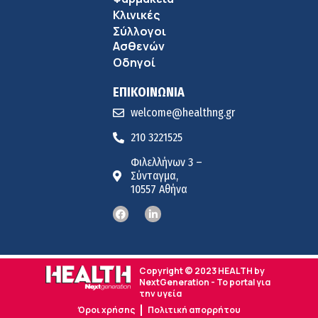
Κλινικές
Σύλλογοι
Ασθενών
Οδηγοί
ΕΠΙΚΟΙΝΩΝΙΑ
welcome@healthng.gr
210 3221525
Φιλελλήνων 3 –
Σύνταγμα,
10557 Αθήνα
Copyright © 2023 HEALTH by
NextGeneration - Το portal για
την υγεία
Όροι χρήσης
Πολιτική απορρήτου