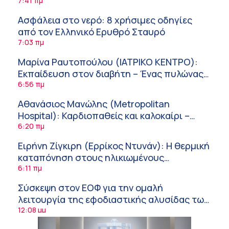
ασθενείς μέσω κλινικών δοκιμών
7:41 πμ
Ασφάλεια στο νερό: 8 χρήσιμες οδηγίες
από τον Ελληνικό Ερυθρό Σταυρό
7:03 πμ
Μαρίνα Ραυτοπούλου (ΙΑΤΡΙΚΟ ΚΕΝΤΡΟ):
Εκπαίδευση στον διαβήτη – Ένας πυλώνας
της σύγχρονης φροντίδας
6:56 πμ
Αθανάσιος Μανώλης (Metropolitan
Hospital): Καρδιοπαθείς και καλοκαίρι –
Διακοπές με ασφάλεια
6:20 πμ
Ειρήνη Ζίγκιρη (Ερρίκος Ντυνάν): H θερμική
καταπόνηση στους ηλικιωμένους
εργαζόμενους
6:11 πμ
Σύσκεψη στον ΕΟΦ για την ομαλή
λειτουργία της εφοδιαστικής αλυσίδας των
φαρμάκων στη διάρκεια του καλοκαιριού
12:08 μμ