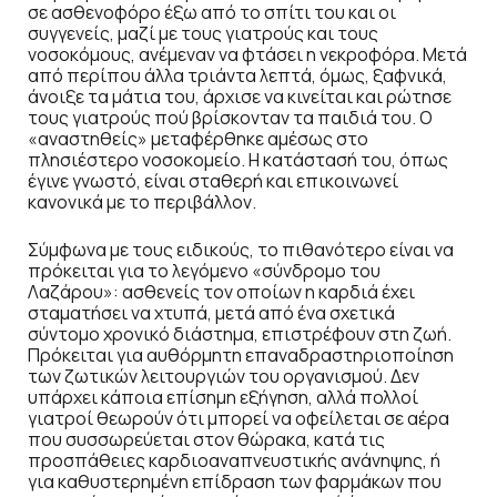
σε ασθενοφόρο έξω από το σπίτι του και οι
συγγενείς, μαζί με τους γιατρούς και τους
νοσοκόμους, ανέμεναν να φτάσει η νεκροφόρα. Μετά
από περίπου άλλα τριάντα λεπτά, όμως, ξαφνικά,
άνοιξε τα μάτια του, άρχισε να κινείται και ρώτησε
τους γιατρούς πού βρίσκονταν τα παιδιά του. Ο
«αναστηθείς» μεταφέρθηκε αμέσως στο
πλησιέστερο νοσοκομείο. Η κατάστασή του, όπως
έγινε γνωστό, είναι σταθερή και επικοινωνεί
κανονικά με το περιβάλλον.
Σύμφωνα με τους ειδικούς, το πιθανότερο είναι να
πρόκειται για το λεγόμενο «σύνδρομο του
Λαζάρου»: ασθενείς τον οποίων η καρδιά έχει
σταματήσει να χτυπά, μετά από ένα σχετικά
σύντομο χρονικό διάστημα, επιστρέφουν στη ζωή.
Πρόκειται για αυθόρμητη επαναδραστηριοποίηση
των ζωτικών λειτουργιών του οργανισμού. Δεν
υπάρχει κάποια επίσημη εξήγηση, αλλά πολλοί
γιατροί θεωρούν ότι μπορεί να οφείλεται σε αέρα
που συσσωρεύεται στον θώρακα, κατά τις
προσπάθειες καρδιοαναπνευστικής ανάνηψης, ή
για καθυστερημένη επίδραση των φαρμάκων που