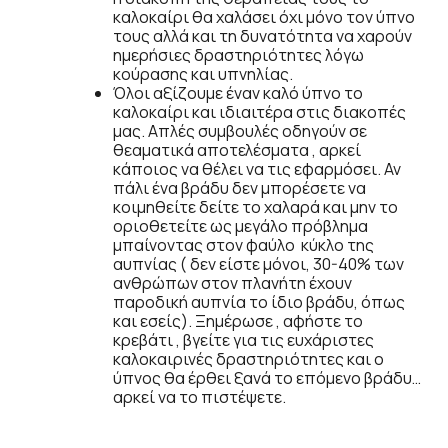
καλοκαίρι θα χαλάσει όχι μόνο τον ύπνο
τους αλλά και τη δυνατότητα να χαρούν
ημερήσιες δραστηριότητες λόγω
κούρασης και υπνηλίας.
Όλοι αξίζουμε έναν καλό ύπνο το
καλοκαίρι και ιδιαιτέρα στις διακοπές
μας. Απλές συμβουλές οδηγούν σε
θεαματικά αποτελέσματα , αρκεί
κάποιος να θέλει να τις εφαρμόσει. Αν
πάλι ένα βράδυ δεν μπορέσετε να
κοιμηθείτε δείτε το χαλαρά και μην το
οριοθετείτε ως μεγάλο πρόβλημα
μπαίνοντας στον φαύλο κύκλο της
αυπνίας ( δεν είστε μόνοι, 30-40% των
ανθρώπων στον πλανήτη έχουν
παροδική αυπνία το ίδιο βράδυ, όπως
και εσείς). Ξημέρωσε , αφήστε το
κρεβάτι , βγείτε για τις ευχάριστες
καλοκαιρινές δραστηριότητες και ο
ύπνος θα έρθει ξανά το επόμενο βράδυ…
αρκεί να το πιστέψετε.