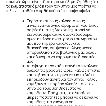
πρωινές ώρες είναι ιδιαίτερα ωφέλιμη. Ο μύθος ότι
τα κλιματιστικά βλάπτουν τον ύπνο μας πρέπει να
εκλείψει, καθότι η ορθή χρήση έχει σαφή οφέλη.
Τηρήστε και τους καλοκαιρινούς
μήνες ένα κανονικό ωράριο ύπνου. Είναι
σαφές ότι στις διακοπές μπορεί να
ξενυχτίσουμε και να διασκεδάσουμε,
όμως η πλήρη αναστροφή του ωραρίου
με ύπνο τη μέρα και ολονύχτια
διασκέδαση, επιφέρει σε λίγες μέρες
απορρύθμιση στο βιολογικό μας ρολόι
και αδυναμία να χαρούμε τις διακοπές
μας.
Αποφύγετε την καθημερινή κατανάλωση
αλκοόλ τις βραδινές ώρες, καθώς επίσης
και τα βαριά νυχτερινά γεύματα διότι
επηρεάζουν αρνητικά τον ύπνο. Πολλοί
νομίζουν ότι η χρήση αλκοόλ πριν τον
ύπνο θα τους βοηθήσει στο να
κοιμηθούν . Πράγματι, το αλκοόλ σε
μικρές ποσότητες μπορεί να σε κάνει να
κοιμηθείς πιο γρήγορα σε