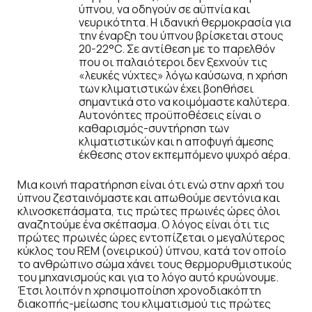
ύπνου, να οδηγούν σε αϋπνία και
νευρικότητα. Η ιδανική θερμοκρασία για
την έναρξη του ύπνου βρίσκεται στους
20-22°C. Σε αντίθεση με το παρελθόν
που οι παλαιότεροι δεν ξεχνούν τις
«λευκές νύχτες» λόγω καύσωνα, η χρήση
των κλιματιστικών έχει βοηθήσει
σημαντικά στο να κοιμόμαστε καλύτερα.
Αυτονόητες προϋποθέσεις είναι ο
καθαρισμός-συντήρηση των
κλιματιστικών και η αποφυγή άμεσης
έκθεσης στον εκπεμπόμενο ψυχρό αέρα.
Μια κοινή παρατήρηση είναι ότι ενώ στην αρχή του
ύπνου ζεσταινόμαστε και απωθούμε σεντόνια και
κλινοσκεπάσματα, τις πρώτες πρωινές ώρες όλοι
αναζητούμε ένα σκέπασμα. Ο λόγος είναι ότι τις
πρώτες πρωινές ώρες εντοπίζεται ο μεγαλύτερος
κύκλος του REM (ονειρικού) ύπνου, κατά τον οποίο
το ανθρώπινο σώμα χάνει τους θερμορυθμιστικούς
του μηχανισμούς και για το λόγο αυτό κρυώνουμε.
Έτσι λοιπόν η χρησιμοποίηση χρονοδιακόπτη
διακοπής-μείωσης του κλιματισμού τις πρώτες