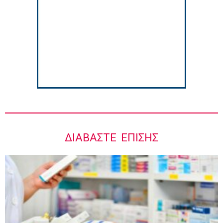
Στους Φούρνους η 230η Αποστολή των
Κινητών Ιατρικών Μονάδων (ΚΙΜ)
8:06 πμ
ΔΙΑΒΆΣΤΕ ΕΠΊΣΗΣ