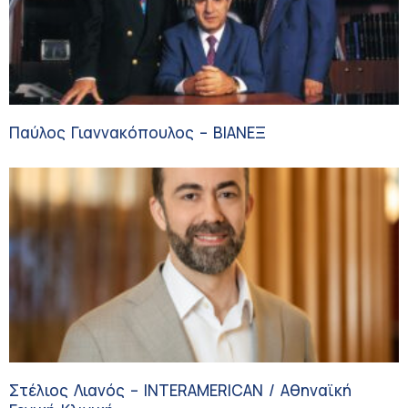
Παύλος Γιαννακόπουλος – ΒΙΑΝΕΞ
Στέλιος Λιανός – INTERAMERICAN / Αθηναϊκή