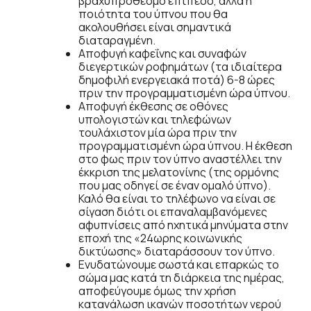
βραχυπρόθεσμο επίπεδο, αλλά η
ποιότητα του ύπνου που θα
ακολουθήσει είναι σημαντικά
διαταραγμένη.
Αποφυγή καφεΐνης και συναφών
διεγερτικών ροφημάτων (τα ιδιαίτερα
δημοφιλή ενεργειακά ποτά) 6-8 ώρες
πριν την προγραμματισμένη ώρα ύπνου.
Αποφυγή έκθεσης σε οθόνες
υπολογιστών και τηλεφώνων
τουλάχιστον μία ώρα πριν την
προγραμματισμένη ώρα ύπνου. Η έκθεση
στο φως πριν τον ύπνο αναστέλλει την
έκκριση της μελατονίνης (της ορμόνης
που μας οδηγεί σε έναν ομαλό ύπνο).
Καλό θα είναι το τηλέφωνο να είναι σε
σίγαση διότι οι επαναλαμβανόμενες
αφυπνίσεις από ηχητικά μηνύματα στην
εποχή της «24ωρης κοινωνικής
δικτύωσης» διαταράσσουν τον ύπνο.
Ενυδατώνουμε σωστά και επαρκώς το
σώμα μας κατά τη διάρκεια της ημέρας,
αποφεύγουμε όμως την χρήση
κατανάλωση ικανών ποσοτήτων νερού