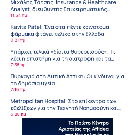
Μιχάλης Τάτσης, Insurance & Healthcare
Analyst, διευθυντής Επιχειρηματικής
Ανάπτυξης Ομίλου HHG
11:54 πμ
Kavita Patel: Ένα στα πέντε καινοτόμα
φάρμακα φτάνει τελικά στην Ελλάδα
9:21 πμ
Υπάρχει τελικά «δίαιτα θυρεοειδούς»; Τι
λέει η επιστήμη για τη διατροφή και τα
συμπληρώματα
7:38 πμ
Πυρκαγιά στη Δυτική Αττική: Οι κίνδυνοι για
τη δημόσια υγεία
7:16 πμ
Metropolitan Hospital: Στο επίκεντρο των
εξελίξεων για την Τεχνητή Νοημοσύνη και
την Ογκολογία
6:28 πμ
Παύλος Γιαννακόπουλος – ΒΙΑΝΕΞ
5:27 πμ