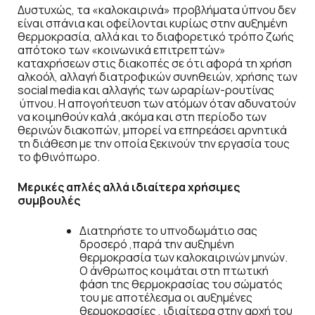
Δυστυχώς, τα «καλοκαιρινά» προβλήματα ύπνου δεν
είναι σπάνια και οφείλονται κυρίως στην αυξημένη
θερμοκρασία, αλλά και το διαφορετικό τρόπο ζωής
απότοκο των «κοινωνικά επιτρεπτών»
καταχρήσεων στις διακοπές σε ότι αφορά τη χρήση
αλκοόλ, αλλαγή διατροφικών συνηθειών, χρήσης των
social media και αλλαγής των ωραρίων-ρουτίνας
ύπνου. Η απογοήτευση των ατόμων όταν αδυνατούν
να κοιμηθούν καλά ,ακόμα και στη περίοδο των
θερινών διακοπών, μπορεί να επηρεάσει αρνητικά
τη διάθεση με την οποία ξεκινούν την εργασία τους
το φθινόπωρο.
Μερικές απλές αλλά ιδιαίτερα χρήσιμες
συμβουλές
Διατηρήστε το υπνοδωμάτιο σας
δροσερό ,παρά την αυξημένη
θερμοκρασία των καλοκαιρινών μηνών.
Ο άνθρωπος κοιμάται στη πτωτική
φάση της θερμοκρασίας του σώματός
του με αποτέλεσμα οι αυξημένες
θερμοκρασίες , ιδιαίτερα στην αρχή του