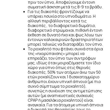
πριν τον ύπνο, Αποφεύγουμε έντονη
σωματική άσκηση μετά τις 8-9 το βράδυ.
Για τις διακοπές φροντίζουμε να
υπάρχει ησυχία στο υπνοδωμάτιο. Η
αλλαγή περιβάλλοντος κατά τις
διακοπές , το διαφορετικό δωμάτιο,
διαφορετικό στρώμα και πιθανή έντονη
έκθεση σε δυνατό ήχο και φως λόγω των
έντονων καλοκαιρινών δραστηριοτήτων
μπορεί τελικώς να διαταράξει τον ύπνο.
Το ροχαλητό που φτάνει συχνά στα όρια
της «ηχορύπανσης» μπορεί να
επηρεάζει τον ύπνο των συντρόφων
μας, ιδίως όταν μοιραζόμαστε τον ίδιο
χώρο για ύπνο όπως στις θερινές
διακοπές. 50% των ατόμων άνω των 50
ετών ροχαλίζουν και 1 δισεκατομμύριο
άνθρωποι έχουν υπνική άπνοια (με πιο
συχνό σύμπτωμα το ροχαλητό),
συνεπώς η συνέχιση της αντιμετώπισης
αυτών (με αναπνευστικές συσκευές
CPAP ή μασελάκια ροχαλητού) είναι
αναγκαία. Για τα άτομα με υπνική άπνοια
η διακοπή της θεραπείας τους το