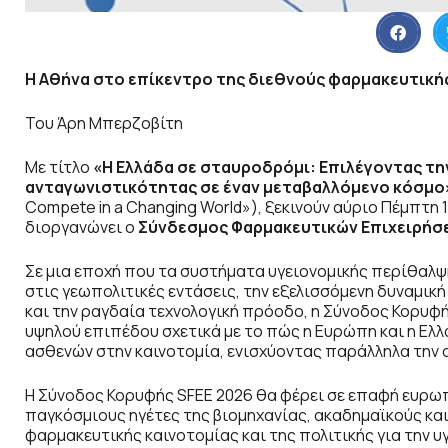
Η Αθήνα στο επίκεντρο της διεθνούς φαρμακευτική
Του Άρη Μπερζοβίτη
Με τίτλο
«Η Ελλάδα σε σταυροδρόμι: Επιλέγοντας την
ανταγωνιστικότητας σε έναν μεταβαλλόμενο κόσμο
Compete in a Changing World»), ξεκινούν αύριο Πέμπτη 
διοργανώνει ο
Σύνδεσμος Φαρμακευτικών Επιχειρήσ
Σε μια εποχή που τα συστήματα υγειονομικής περίθαλ
στις γεωπολιτικές εντάσεις, την εξελισσόμενη δυναμικ
και την ραγδαία τεχνολογική πρόοδο, η Σύνοδος Κορυφ
υψηλού επιπέδου σχετικά με το πώς η Ευρώπη και η Ε
ασθενών στην καινοτομία, ενισχύοντας παράλληλα την 
Η Σύνοδος Κορυφής SFEE 2026 θα φέρει σε επαφή ευρωπ
παγκόσμιους ηγέτες της βιομηχανίας, ακαδημαϊκούς κα
φαρμακευτικής καινοτομίας και της πολιτικής για την 