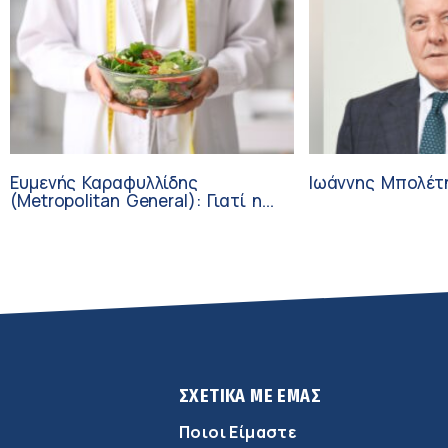
Ευμενής Καραφυλλίδης
Ιωάννης Μπολέτ
(Metropolitan General): Γιατί η
διατροφή πρέπει να
καθοδηγείται από κλινικό
διαιτολόγο;
ΣΧΕΤΙΚΑ ΜΕ ΕΜΑΣ
Ποιοι Είμαστε