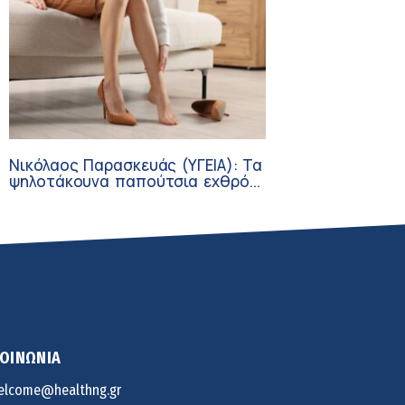
Νικόλαος Παρασκευάς (ΥΓΕΙΑ): Τα
ψηλοτάκουνα παπούτσια εχθρός
ή φίλος των γυναικών;
ΚΟΙΝΩΝΙΑ
elcome@healthng.gr