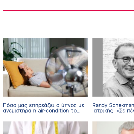
Πόσο μας επηρεάζει ο ύπνος με
Randy Schekman
ανεμιστήρα ή air-condition το
Ιατρικής: «Σε πέ
καλοκαίρι
μπορεί να έχουμ
αναστέλλει την 
Πάρκινσον»