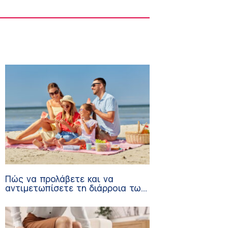
Δημήτριος Μουσιώλης (Metropolitan
General): Πολύποδες χοληδόχου κύστης –
Τύποι, αίτια, συμπτώματα και θεραπεία
7:06 πμ
Πώς να προλάβετε και να
αντιμετωπίσετε τη διάρροια των
ταξιδιωτών