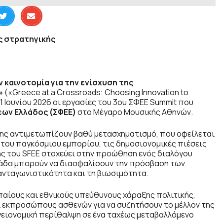
ς στρατηγικής
 καινοτομία για την ενίσχυση της
»
(«Greece at a Crossroads: Choosing Innovation to
11 Ιουνίου 2026 οι εργασίες του 3ου ΣΦΕΕ Summit που
εων Ελλάδος (ΣΦΕΕ)
στο Μέγαρο Μουσικής Αθηνών.
ψης αντιμετωπίζουν βαθύ μετασχηματισμό, που οφείλεται
ή του παγκόσμιου εμπορίου, τις δημοσιονομικές πιέσεις
ής του SFEE στοχεύει στην προώθηση ενός διαλόγου
λλάδα μπορούν να διασφαλίσουν την πρόσβαση των
ανταγωνιστικότητα και τη βιωσιμότητα.
αίους και εθνικούς υπεύθυνους χάραξης πολιτικής,
ι εκπροσώπους ασθενών για να συζητήσουν το μέλλον της
υγειονομική περίθαλψη σε ένα ταχέως μεταβαλλόμενο