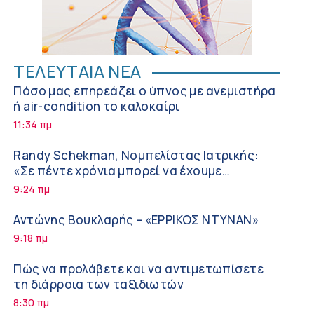
ΤΕΛΕΥΤΑΙΑ ΝΕΑ
Πόσο μας επηρεάζει ο ύπνος με ανεμιστήρα
ή air-condition το καλοκαίρι
11:34 πμ
Randy Schekman, Νομπελίστας Ιατρικής:
«Σε πέντε χρόνια μπορεί να έχουμε
θεραπεία που αναστέλλει την εξέλιξη του
9:24 πμ
Πάρκινσον»
Αντώνης Βουκλαρής – «ΕΡΡΙΚΟΣ ΝΤΥΝΑΝ»
9:18 πμ
Πώς να προλάβετε και να αντιμετωπίσετε
τη διάρροια των ταξιδιωτών
8:30 πμ