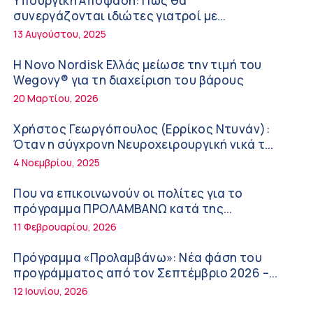
Υπουργική Απόφαση: Πως θα
Κωνσταντίνος Μηλεούνης (Metropolitan
συνεργάζονται ιδιώτες γιατροί με
Hospital): Καλοκαίρι με ασφάλεια – Πρόληψη,
νοσοκομεία του δημοσίου συστήματος
13 Αυγούστου, 2025
προστασία και κίνδυνοι
υγείας
10:11 πμ
Η Novo Nordisk Ελλάς μείωσε την τιμή του
Νέα δράση 850.000 ευρώ για τη Δημόσια
Wegovy® για τη διαχείριση του βάρους
Υγεία στην Κρήτη – Έμφαση στις
20 Μαρτίου, 2026
απομακρυσμένες, ορεινές και δυσπρόσιτες
9:21 πμ
περιοχές
Χρήστος Γεωργόπουλος (Ερρίκος Ντυνάν):
Τι να κάνετε για να προλάβετε και να
Όταν η σύγχρονη Νευροχειρουργική νικά το
αντιμετωπίσετε το ηλιακό έγκαυμα!
φόβο!
4 Νοεμβρίου, 2025
9:08 πμ
Που να επικοινωνούν οι πολίτες για το
Σπύρος Γεωργαράς – «ΥΓΕΙΑ» / Ερευνητικό
πρόγραμμα ΠΡΟΛΑΜΒΑΝΩ κατά της
και Θεραπευτικό Ινστιτούτο ΟΦΘΑΛΜΟΣ
παχυσαρκίας
11 Φεβρουαρίου, 2026
8:59 πμ
Πρόγραμμα «Προλαμβάνω»: Νέα φάση του
Ο Ελληνικός Ερυθρός Σταυρός προτείνει 10
προγράμματος από τον Σεπτέμβριο 2026 –
βασικές συμβουλές για προστασία μετά από
Δωρεάν προληπτικές εξετάσεις έως το 2030
12 Ιουνίου, 2026
πυρκαγιά
8:45 πμ