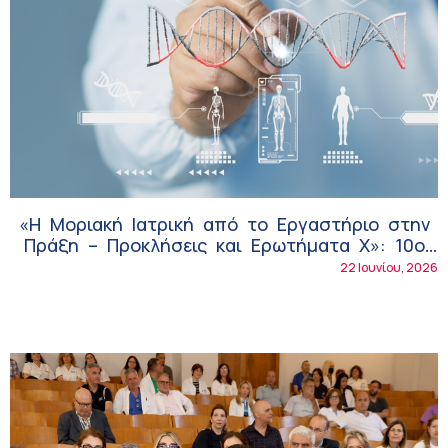
«Η Μοριακή Ιατρική από το Εργαστήριο στην
Πράξη – Προκλήσεις και Ερωτήματα Χ»: 10ο
Πανελλήνιο Συνέδριο από το Ινστιτούτο
22 Ιουνίου, 2026
Μοριακής Ιατρικής & Βιοϊατρικής Έρευνας