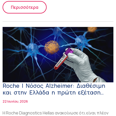
Περισσότερα
Roche | Νόσος Alzheimer: Διαθέσιμη
και στην Ελλάδα η πρώτη εξέταση
αίματος που μπορεί να συμβάλει στον
22 Ιουνίου, 2026
αποκλεισμό της νόσου
Η Roche Diagnostics Hellas ανακοίνωσε ότι είναι πλέον