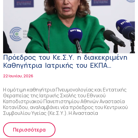
Πρόεδρος του Κε.Σ.Υ. η διακεκριμένη
Καθηγήτρια Ιατρικής του ΕΚΠΑ
Αναστασία Κοτανίδου
22 Ιουνίου, 2026
Η ομότιμη καθηγήτρια Πνευμονολογίας και Εντατικής
Θεραπείας της Ιατρικής Σχολής του Εθνικού
Καποδιστριακού Πανεπιστημίου Αθηνών Αναστασία
Κοτανίδου, αναλαμβάνει νέα πρόεδρος του Κεντρικού
Συμβουλίου Υγείας (Κε.Σ.Υ.). Η Αναστασία
Περισσότερα