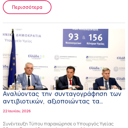
Περισσότερα
Αναλύοντας την συνταγογράφηση των
αντιβιοτικών, αξιοποιώντας τα
δεδομένα της ΗΔΥΚΑ
22 Ιουνίου, 2026
Συνέντευξη Τύπου παραχώρησε ο Υπουργός Υγείας