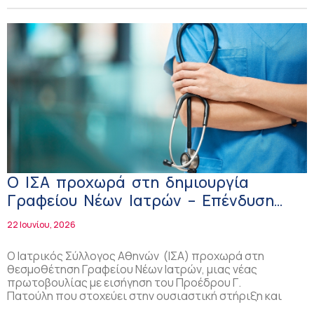
Ο ΙΣΑ προχωρά στη δημιουργία
Γραφείου Νέων Ιατρών – Επένδυση
στη νέα γενιά της ιατρικής κοινότητας
22 Ιουνίου, 2026
Ο Ιατρικός Σύλλογος Αθηνών (ΙΣΑ) προχωρά στη
θεσμοθέτηση Γραφείου Νέων Ιατρών, μιας νέας
πρωτοβουλίας με εισήγηση του Προέδρου Γ.
Πατούλη που στοχεύει στην ουσιαστική στήριξη και