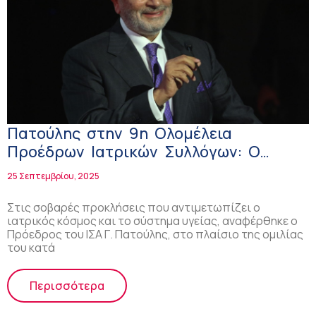
Πατούλης στην 9η Ολομέλεια
Προέδρων Ιατρικών Συλλόγων: Ο
ιατρικός κόσμος και το σύστημα
25 Σεπτεμβρίου, 2025
υγείας αντιμετωπίζουν σοβαρές
προκλήσεις
Στις σοβαρές προκλήσεις που αντιμετωπίζει ο
ιατρικός κόσμος και το σύστημα υγείας, αναφέρθηκε ο
Πρόεδρος του ΙΣΑ Γ. Πατούλης, στο πλαίσιο της ομιλίας
του κατά
Περισσότερα