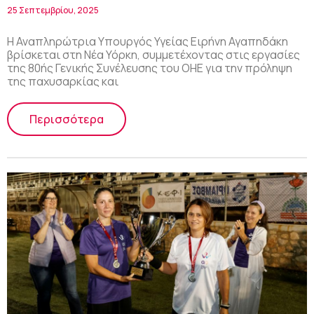
ελληνικά προγράμματα Πρόληψης στον
25 Σεπτεμβρίου, 2025
ΟΗΕ
Η Αναπληρώτρια Υπουργός Υγείας Ειρήνη Αγαπηδάκη
βρίσκεται στη Νέα Υόρκη, συμμετέχοντας στις εργασίες
της 80ής Γενικής Συνέλευσης του ΟΗΕ για την πρόληψη
της παχυσαρκίας και
Περισσότερα