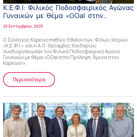
Κ.Ε.Φ.Ι: Φιλικός Ποδοσφαιρικός Αγώνας
Γυναικών με θέμα «GΟal στην
Πρόληψη, Άμυνα στον Καρκίνο!»
25 Σεπτεμβρίου, 2025
Ο Σύλλογος Καρκινοπαθών, Εθελοντών, Φίλων, Ιατρών
«Κ.Ε.Φ.Ι.» και η Α.Ο. Θρίαμβος Χαϊδαρίου
συνδιοργάνωσαν τον Φιλικό Ποδοσφαιρικό Αγώνα
Γυναικών με θέμα «GΟal στην Πρόληψη, Άμυνα στον
Καρκίνο!»,
Περισσότερα