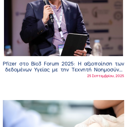
Pfizer στο Bio3 Forum 2025: Η αξιοποίηση των
δεδομένων Υγείας με την Τεχνητή Νοημοσύνη
καταλύτης για την προώθηση της Καινοτομίας
25 Σεπτεμβρίου, 2025
στη Βιοτεχνολογία και στις κλινικές μελέτες