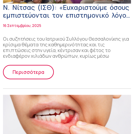
Ν. Νίτσας (ΙΣΘ): «Ευχαριστούμε όσους
εμπιστεύονται τον επιστημονικό λόγο
για τα ζητήματα της υγείας στη ΔΕΘ»
16 Σεπτεμβρίου, 2025
Οι συζητήσεις του Ιατρικού Συλλόγου Θεσσαλονίκης για
κρίσιμα θέματα της καθημερινότητας και τις
επιπτώσεις στην υγεία, κέντρισαν και φέτος το
ενδιαφέρον χιλιάδων ανθρώπων, κυρίως μέσω
Περισσότερα