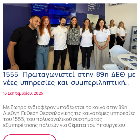
1555: Πρωταγωνιστεί στην 89η ΔΕΘ με
νέες υπηρεσίες και συμπεριληπτική
εξυπηρέτηση
16 Σεπτεμβρίου, 2025
Με ζωηρό ενδιαφέρον υποδέχεται το κοινό στην 89η
Διεθνή Έκθεση Θεσσαλονίκης τις καινοτόμες υπηρεσίες
του 1555, του πολυκαναλικού συστήματος
εξυπηρέτησης πολιτών για θέματα του Υπουργείου