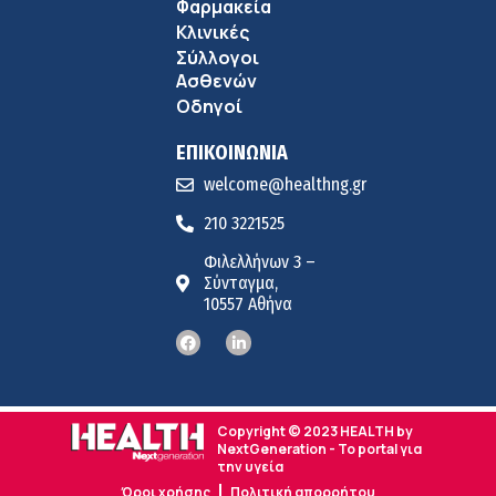
Φαρμακεία
Κλινικές
Σύλλογοι
Ασθενών
Οδηγοί
ΕΠΙΚΟΙΝΩΝΙΑ
welcome@healthng.gr
210 3221525
Φιλελλήνων 3 –
Σύνταγμα,
10557 Αθήνα
Copyright © 2023 HEALTH by
NextGeneration - Το portal για
την υγεία
Όροι χρήσης
Πολιτική απορρήτου