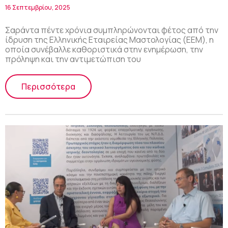
για τον προληπτικό μαστολογικό
16 Σεπτεμβρίου, 2025
έλεγχο
Σαράντα πέντε χρόνια συμπληρώνονται φέτος από την
ίδρυση της Ελληνικής Εταιρείας Μαστολογίας (ΕΕΜ), η
οποία συνέβαλλε καθοριστικά στην ενημέρωση, την
πρόληψη και την αντιμετώπιση του
Περισσότερα