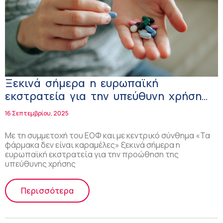
Ξεκινά σήμερα η ευρωπαϊκή
εκστρατεία για την υπεύθυνη χρήση
των μη συνταγογραφούμενων
16 Σεπτεμβρίου, 2025
φαρμάκων
Με τη συμμετοχή του ΕΟΦ και με κεντρικό σύνθημα «Τα
φάρμακα δεν είναι καραμέλες» ξεκινά σήμερα η
ευρωπαϊκή εκστρατεία για την προώθηση της
υπεύθυνης χρήσης
Περισσότερα