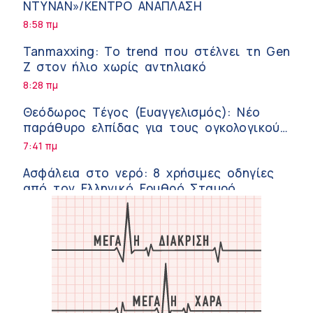
ΝΤΥΝΑΝ»/ΚΕΝΤΡΟ ΑΝΑΠΛΑΣΗ
8:58 πμ
Tanmaxxing: To trend που στέλνει τη Gen
Z στον ήλιο χωρίς αντηλιακό
8:28 πμ
Θεόδωρος Τέγος (Ευαγγελισμός): Νέο
παράθυρο ελπίδας για τους ογκολογικούς
ασθενείς μέσω κλινικών δοκιμών
7:41 πμ
Ασφάλεια στο νερό: 8 χρήσιμες οδηγίες
από τον Ελληνικό Ερυθρό Σταυρό
7:03 πμ
Μαρίνα Ραυτοπούλου (ΙΑΤΡΙΚΟ ΚΕΝΤΡΟ):
Εκπαίδευση στον διαβήτη – Ένας πυλώνας
της σύγχρονης φροντίδας
6:56 πμ
Αθανάσιος Μανώλης (Metropolitan
Hospital): Καρδιοπαθείς και καλοκαίρι –