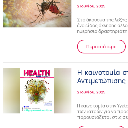
2 Ιουνίου, 2025
Στο άκουσμα της λέξης
ένα είδος όχλησης άλλο
ημερήσια δραστηριότη
Περισσότερα
Η καινοτομία σ
Αντιμετώπισης 
Generation που
2 Ιουνίου, 2025
Η καινοτομία στην Υγεί
των ιατρών για να προ
παρουσιάζεται στις σε