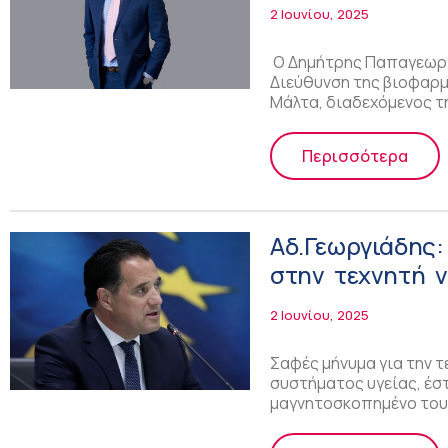
2 Ιουνίου, 2025
O Δημήτρης Παπαγεωργί
Διεύθυνση της βιοφαρμα
Μάλτα, διαδεχόμενος τ
Περισσότερα
Αδ.Γεωργιάδης:
στην τεχνητή ν
2 Ιουνίου, 2025
Σαφές μήνυμα για την τ
συστήματος υγείας, έστ
μαγνητοσκοπημένο του