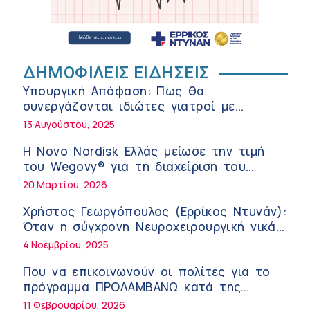
Διακοπές με ασφάλεια
6:20 πμ
Ειρήνη Ζίγκιρη (Ερρίκος Ντυνάν): H
θερμική καταπόνηση στους ηλικιωμένους
ΔΗΜΟΦΙΛΕΙΣ ΕΙΔΗΣΕΙΣ
εργαζόμενους
6:11 πμ
Υπουργική Απόφαση: Πως θα
Σύσκεψη στον ΕΟΦ για την ομαλή
συνεργάζονται ιδιώτες γιατροί με
λειτουργία της εφοδιαστικής αλυσίδας
νοσοκομεία του δημοσίου συστήματος
13 Αυγούστου, 2025
των φαρμάκων στη διάρκεια του
12:08 μμ
υγείας
καλοκαιριού
Η Novo Nordisk Ελλάς μείωσε την τιμή
Μιχάλης Τάτσης, Insurance & Healthcare
του Wegovy® για τη διαχείριση του
Analyst, διευθυντής Επιχειρηματικής
βάρους
20 Μαρτίου, 2026
Ανάπτυξης Ομίλου HHG
11:54 πμ
Χρήστος Γεωργόπουλος (Ερρίκος Ντυνάν):
Kavita Patel: Ένα στα πέντε καινοτόμα
Όταν η σύγχρονη Νευροχειρουργική νικά
φάρμακα φτάνει τελικά στην Ελλάδα
το φόβο!
4 Νοεμβρίου, 2025
9:21 πμ
Που να επικοινωνούν οι πολίτες για το
Υπάρχει τελικά «δίαιτα θυρεοειδούς»; Τι
πρόγραμμα ΠΡΟΛΑΜΒΑΝΩ κατά της
λέει η επιστήμη για τη διατροφή και τα
παχυσαρκίας
11 Φεβρουαρίου, 2026