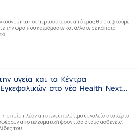
 «κουνούπια» οι περισσότεροι από εμάς θα σκεφτούμε
τε την ώρα που κοιμόμαστε και άλλοτε σε κάποια
τά
την υγεία και τα Κέντρα
Εγκεφαλικών στο νέο Health Next
 κυκλοφορεί!
α, η οποία πλέον αποτελεί πολύτιμο εργαλείο στα χέρια
σφέρουν αποτελεσματική φροντίδα στους ασθενείς,
λίδες του