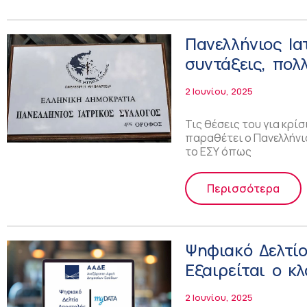
Πανελλήνιος Ια
συντάξεις, πολ
2 Ιουνίου, 2025
Τις θέσεις του για κρί
παραθέτει ο Πανελλήνιο
το ΕΣΥ όπως
Περισσότερα
Ψηφιακό Δελτί
Εξαιρείται ο κ
ιατροτεχνολογ
2 Ιουνίου, 2025