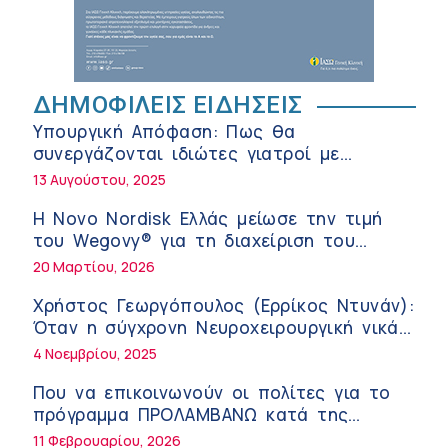
της σύγχρονης φροντίδας
6:56 πμ
Αθανάσιος Μανώλης (Metropolitan
Hospital): Καρδιοπαθείς και καλοκαίρι –
ΔΗΜΟΦΙΛΕΙΣ ΕΙΔΗΣΕΙΣ
Διακοπές με ασφάλεια
6:20 πμ
Υπουργική Απόφαση: Πως θα
Ειρήνη Ζίγκιρη (Ερρίκος Ντυνάν): H
συνεργάζονται ιδιώτες γιατροί με
θερμική καταπόνηση στους ηλικιωμένους
νοσοκομεία του δημοσίου συστήματος
13 Αυγούστου, 2025
εργαζόμενους
6:11 πμ
υγείας
Η Novo Nordisk Ελλάς μείωσε την τιμή
Σύσκεψη στον ΕΟΦ για την ομαλή
του Wegovy® για τη διαχείριση του
λειτουργία της εφοδιαστικής αλυσίδας
βάρους
20 Μαρτίου, 2026
των φαρμάκων στη διάρκεια του
12:08 μμ
καλοκαιριού
Χρήστος Γεωργόπουλος (Ερρίκος Ντυνάν):
Μιχάλης Τάτσης, Insurance & Healthcare
Όταν η σύγχρονη Νευροχειρουργική νικά
Analyst, διευθυντής Επιχειρηματικής
το φόβο!
4 Νοεμβρίου, 2025
Ανάπτυξης Ομίλου HHG
11:54 πμ
Που να επικοινωνούν οι πολίτες για το
Kavita Patel: Ένα στα πέντε καινοτόμα
πρόγραμμα ΠΡΟΛΑΜΒΑΝΩ κατά της
φάρμακα φτάνει τελικά στην Ελλάδα
παχυσαρκίας
11 Φεβρουαρίου, 2026