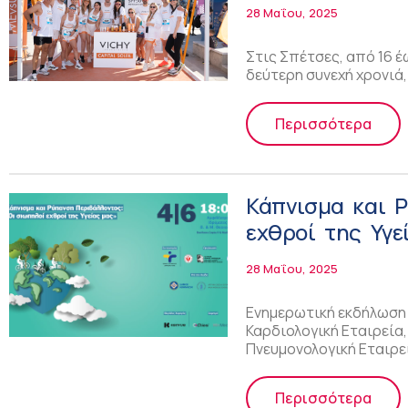
Spetsathlon 20
28 Μαΐου, 2025
Στις Σπέτσες, από 16 έω
δεύτερη συνεχή χρονιά,
Περισσότερα
Κάπνισμα και 
εχθροί της Υγε
28 Μαΐου, 2025
Ενημερωτική εκδήλωση – 
Καρδιολογική Εταιρεία,
Πνευμονολογική Εταιρε
Περισσότερα