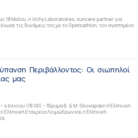
25
ς 18 Μαΐου, η Vichy Laboratoires, suncare partner για
 ένωσε τις δυνάμεις της με το Spetsathlon, τον αγαπημένο
Ρύπανση Περιβάλλοντος: Οι σιωπηλοί
ίας μας
4 Ιουνίου (18:00) – Ίδρυμα Β. & Μ. Θεοχαράκη Η Ελληνική
 η Ελληνική Εταιρεία Λοιμώξεων και η Ελληνική
ία,