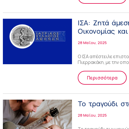
ΙΣΑ: Ζητά άμε
Οικονομίας και
πληρωμής του 
28 Μαΐου, 2025
O IΣΑ απέστειλε επιστο
Πιερρακάκη, με την οπο
Περισσότερα
Το τραγούδι στ
28 Μαΐου, 2025