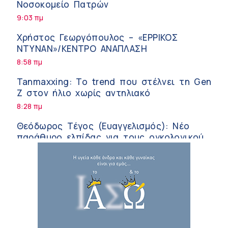
Νοσοκομείο Πατρών
9:03 πμ
Χρήστος Γεωργόπουλος – «ΕΡΡΙΚΟΣ
ΝΤΥΝΑΝ»/ΚΕΝΤΡΟ ΑΝΑΠΛΑΣΗ
8:58 πμ
Tanmaxxing: To trend που στέλνει τη Gen
Z στον ήλιο χωρίς αντηλιακό
8:28 πμ
Θεόδωρος Τέγος (Ευαγγελισμός): Νέο
παράθυρο ελπίδας για τους ογκολογικούς
ασθενείς μέσω κλινικών δοκιμών
7:41 πμ
Ασφάλεια στο νερό: 8 χρήσιμες οδηγίες
από τον Ελληνικό Ερυθρό Σταυρό
7:03 πμ
Μαρίνα Ραυτοπούλου (ΙΑΤΡΙΚΟ ΚΕΝΤΡΟ):
Εκπαίδευση στον διαβήτη – Ένας πυλώνας