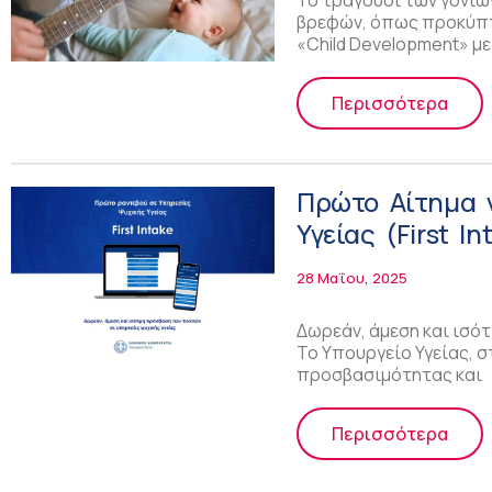
Το τραγούδι των γονιώ
βρεφών, όπως προκύπτ
«Child Development» μ
Περισσότερα
Πρώτο Αίτημα 
Υγείας (First In
28 Μαΐου, 2025
Δωρεάν, άμεση και ισό
Το Υπουργείο Υγείας, σ
προσβασιμότητας και
Περισσότερα