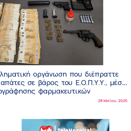
ληματική οργάνωση που διέπραττε
απάτες σε βάρος του Ε.Ο.Π.Υ.Υ., μέσω
γογράφησης φαρμακευτικών
συλλήψεις (βίντεο)
28 Μαΐου, 2025