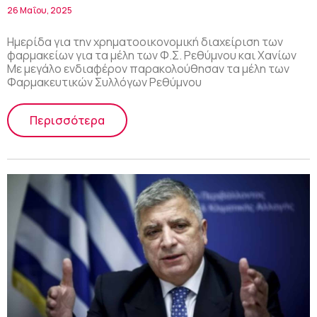
φαρμακείου και τον εμβολιασμό
26 Μαΐου, 2025
ενηλίκων
Ημερίδα για την χρηματοοικονομική διαχείριση των
φαρμακείων για τα μέλη των Φ.Σ. Ρεθύμνου και Χανίων
Με μεγάλο ενδιαφέρον παρακολούθησαν τα μέλη των
Φαρμακευτικών Συλλόγων Ρεθύμνου
Περισσότερα