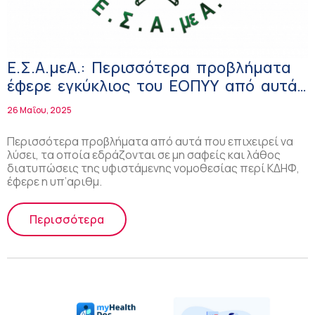
Ε.Σ.Α.μεΑ.: Περισσότερα προβλήματα
έφερε εγκύκλιος του ΕΟΠΥΥ από αυτά
που επιχειρεί να λύσει
26 Μαΐου, 2025
Περισσότερα προβλήματα από αυτά που επιχειρεί να
λύσει, τα οποία εδράζονται σε μη σαφείς και λάθος
διατυπώσεις της υφιστάμενης νομοθεσίας περί ΚΔΗΦ,
έφερε η υπ’αριθμ.
Περισσότερα