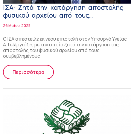
ΙΣΑ: Ζητά την κατάργηση αποστολής
φυσικού αρχείου από τους
συμβεβλημένους με τον ΕΟΠΥΥ
26 Μαΐου, 2025
ιατρούς για την πληρωμή τους
O IΣΑ απέστειλε εκ νέου επιστολή στον Υπουργό Υγείας
Α. Γεωργιάδη, με την οποία ζητά την κατάργηση της
αποστολής του φυσικού αρχείου από τους
συμβεβλημένους
Περισσότερα