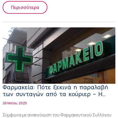
Περισσότερα
Φαρμακεία: Πότε ξεκινά η παραλαβή
των συνταγών από τα κούριερ – Η
διαδικασία
26 Μαΐου, 2025
Σύμφωνα με ανακοίνωση του Φαρμακευτικού Συλλόγου