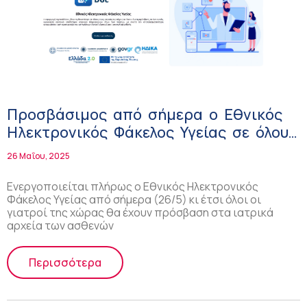
Προσβάσιμος από σήμερα ο Εθνικός
Ηλεκτρονικός Φάκελος Υγείας σε όλους
τους γιατρούς – Πώς λειτουργεί
26 Μαΐου, 2025
Ενεργοποιείται πλήρως ο Εθνικός Ηλεκτρονικός
Φάκελος Υγείας από σήμερα (26/5) κι έτσι όλοι οι
γιατροί της χώρας θα έχουν πρόσβαση στα ιατρικά
αρχεία των ασθενών
Περισσότερα