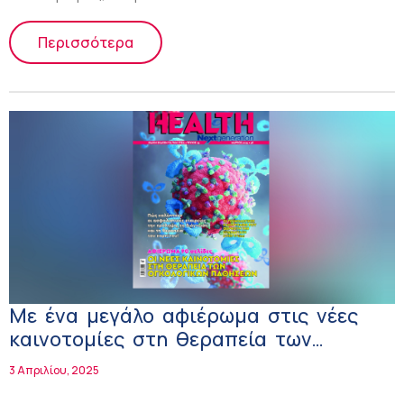
Περισσότερα
Με ένα μεγάλο αφιέρωμα στις νέες
καινοτομίες στη θεραπεία των
ογκολογικών παθήσεων κυκλοφορεί το
3 Απριλίου, 2025
νέο Health Next Generation και σε