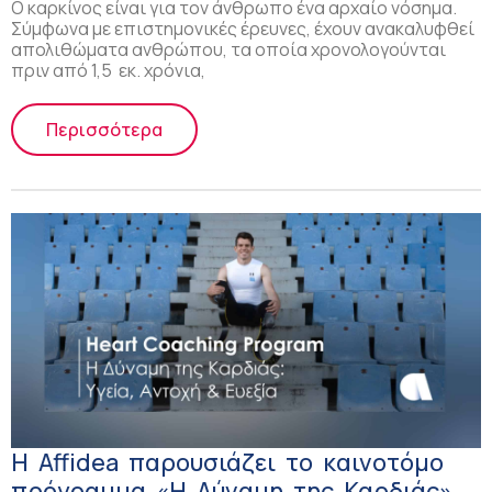
ηλεκτρονική μορφή!
Ο καρκίνος είναι για τον άνθρωπο ένα αρχαίο νόσημα.
Σύμφωνα με επιστημονικές έρευνες, έχουν ανακαλυφθεί
απολιθώματα ανθρώπου, τα οποία χρονολογούνται
πριν από 1,5 εκ. χρόνια,
Περισσότερα
Η Affidea παρουσιάζει το καινοτόμο
πρόγραμμα «Η Δύναμη της Καρδιάς»