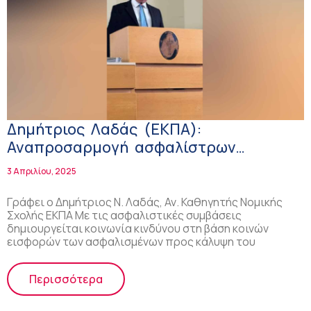
Δημήτριος Λαδάς (ΕΚΠΑ):
Αναπροσαρμογή ασφαλίστρων
μακροχρόνιων συμβολαίων υγείας –
3 Απριλίου, 2025
Χαμένη ευκαιρία ή επανεκκίνηση;
Γράφει ο Δημήτριος Ν. Λαδάς, Αν. Καθηγητής Νομικής
Σχολής ΕΚΠΑ Με τις ασφαλιστικές συμβάσεις
δημιουργείται κοινωνία κινδύνου στη βάση κοινών
εισφορών των ασφαλισμένων προς κάλυψη του
Περισσότερα