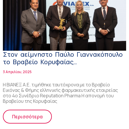
Στον αείμνηστο Παύλο Γιαννακόπουλο
το Βραβείο Κορυφαίας
Προσωπικότητας στον κλάδο της
3 Απριλίου, 2025
Ελληνικής Φαρμακοβιομηχανίας!
Η ΒΙΑΝΕΞ Α.Ε. τιμήθηκε ταυτόχρονα με το Βραβείο
Εικόνας & Φήμης ελληνικής φαρμακευτικής εταιρείας
στο 4ο Συνέδριο Reputation Pharma Η απονομή του
Βραβείου της Κορυφαίας
Περισσότερα