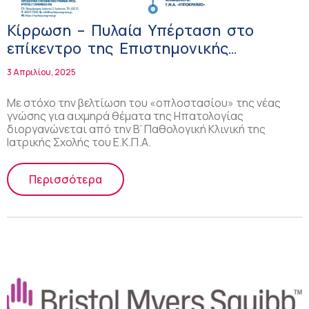
Κίρρωση – Πυλαία Υπέρταση στο
επίκεντρο της Επιστημονικής
Ημερίδας «Αιχμές στην Ηπατολογία»
3 Απριλίου, 2025
Με στόχο την βελτίωση του «οπλοστασίου» της νέας
γνώσης για αιχμηρά θέματα της Ηπατολογίας
διοργανώνεται από την B’ Παθολογική Κλινική της
Ιατρικής Σχολής του Ε.Κ.Π.Α.
Περισσότερα