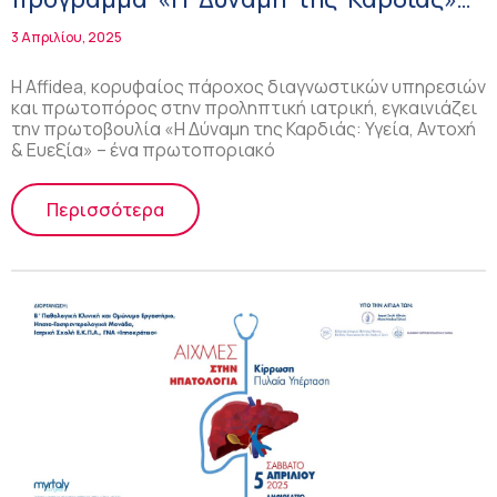
με τον Παραολυμπιονίκη Στέλιο
3 Απριλίου, 2025
Μαλακόπουλο
Η Affidea, κορυφαίος πάροχος διαγνωστικών υπηρεσιών
και πρωτοπόρος στην προληπτική ιατρική, εγκαινιάζει
την πρωτοβουλία «Η Δύναμη της Καρδιάς: Υγεία, Αντοχή
& Ευεξία» – ένα πρωτοποριακό
Περισσότερα