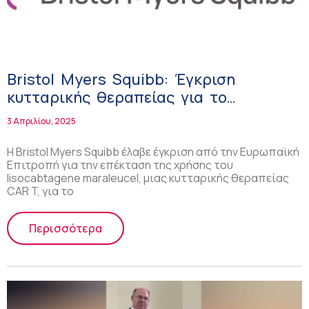
Bristol Myers Squibb: Έγκριση
κυτταρικής θεραπείας για το
λέμφωμα!
3 Απριλίου, 2025
Η Bristol Myers Squibb έλαβε έγκριση από την Ευρωπαϊκή
Επιτροπή για την επέκταση της χρήσης του
lisocabtagene maraleucel, μιας κυτταρικής θεραπείας
CAR T, για το
Περισσότερα