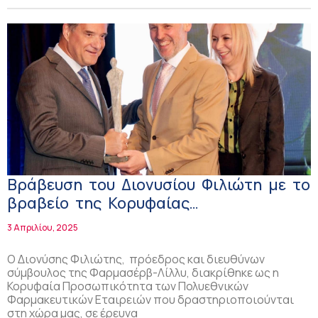
Βράβευση του Διονυσίου Φιλιώτη με το
βραβείο της Κορυφαίας
Προσωπικότητας στις Πολυεθνικές
3 Απριλίου, 2025
Φαρμακευτικές Εταιρείες στην Ελλάδα!
Ο Διονύσης Φιλιώτης, πρόεδρος και διευθύνων
σύμβουλος της Φαρμασέρβ-Λίλλυ, διακρίθηκε ως η
Κορυφαία Προσωπικότητα των Πολυεθνικών
Φαρμακευτικών Εταιρειών που δραστηριοποιούνται
στη χώρα μας, σε έρευνα