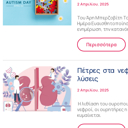
διαταραχές!
2 Απριλίου, 2025
Του Άρη Μπερζοβίτη Το 
Ημέρα Ευαισθητοποίηση
ενημέρωση, την κατανό
Περισσότερα
Πέτρες στα νεφ
λύσεις
2 Απριλίου, 2025
Η λιθίαση του ουροποι
νεφροί, οι ουρητήρες η
κυμαίνεται