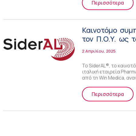
Περισσότερα
Καινοτόμο συμ
τον Π.Ο.Υ. ως 
θεραπεία της α
2 Απριλίου, 2025
Το SiderAL®, το καινο
ιταλική εταιρεία Pharm
από τη Win Medica, α
Περισσότερα