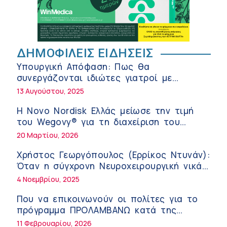
της σύγχρονης φροντίδας
6:56 πμ
Αθανάσιος Μανώλης (Metropolitan
Hospital): Καρδιοπαθείς και καλοκαίρι –
ΔΗΜΟΦΙΛΕΙΣ ΕΙΔΗΣΕΙΣ
Διακοπές με ασφάλεια
6:20 πμ
Υπουργική Απόφαση: Πως θα
Ειρήνη Ζίγκιρη (Ερρίκος Ντυνάν): H
συνεργάζονται ιδιώτες γιατροί με
θερμική καταπόνηση στους ηλικιωμένους
νοσοκομεία του δημοσίου συστήματος
13 Αυγούστου, 2025
εργαζόμενους
6:11 πμ
υγείας
Η Novo Nordisk Ελλάς μείωσε την τιμή
Σύσκεψη στον ΕΟΦ για την ομαλή
του Wegovy® για τη διαχείριση του
λειτουργία της εφοδιαστικής αλυσίδας
βάρους
20 Μαρτίου, 2026
των φαρμάκων στη διάρκεια του
12:08 μμ
καλοκαιριού
Χρήστος Γεωργόπουλος (Ερρίκος Ντυνάν):
Μιχάλης Τάτσης, Insurance & Healthcare
Όταν η σύγχρονη Νευροχειρουργική νικά
Analyst, διευθυντής Επιχειρηματικής
το φόβο!
4 Νοεμβρίου, 2025
Ανάπτυξης Ομίλου HHG
11:54 πμ
Που να επικοινωνούν οι πολίτες για το
Kavita Patel: Ένα στα πέντε καινοτόμα
πρόγραμμα ΠΡΟΛΑΜΒΑΝΩ κατά της
φάρμακα φτάνει τελικά στην Ελλάδα
παχυσαρκίας
11 Φεβρουαρίου, 2026