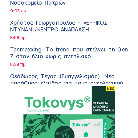
Νοσοκομείο Πατρών
9:03 πμ
Χρήστος Γεωργόπουλος – «ΕΡΡΙΚΟΣ
ΝΤΥΝΑΝ»/ΚΕΝΤΡΟ ΑΝΑΠΛΑΣΗ
8:58 πμ
Tanmaxxing: To trend που στέλνει τη Gen
Z στον ήλιο χωρίς αντηλιακό
8:28 πμ
Θεόδωρος Τέγος (Ευαγγελισμός): Νέο
παράθυρο ελπίδας για τους ογκολογικούς
ασθενείς μέσω κλινικών δοκιμών
7:41 πμ
Ασφάλεια στο νερό: 8 χρήσιμες οδηγίες
από τον Ελληνικό Ερυθρό Σταυρό
7:03 πμ
Μαρίνα Ραυτοπούλου (ΙΑΤΡΙΚΟ ΚΕΝΤΡΟ):
Εκπαίδευση στον διαβήτη – Ένας πυλώνας