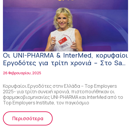
Οι UNI-PHARMA & InterMed, κορυφαίοι
Εργοδότες για τρίτη χρονιά – Στο Sao
Paolo της Βραζιλίας η απονομή της
26 Φεβρουαρίου, 2025
παγκόσμιας διάκρισης!
Κορυφαίοι Εργοδότες στην Ελλάδα – Top Employers
2025- για τρίτη συνεχή χρονιά, πιστοποιήθηκαν οι
φαρμακοβιομηχανίες UNI-PHARMA και InterMed από το
Top Employers Institute, τον παγκόσμιο
Περισσότερα