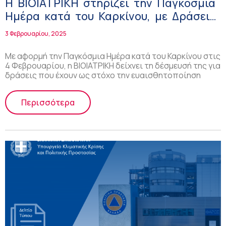
Η ΒΙΟΙΑΤΡΙΚΗ στηρίζει την Παγκόσμια
Ημέρα κατά του Καρκίνου, με Δράσεις
Ευαισθητοποίησης και Πρόληψης
3 Φεβρουαρίου, 2025
Με αφορμή την Παγκόσμια Ημέρα κατά του Καρκίνου στις
4 Φεβρουαρίου, η ΒΙΟΙΑΤΡΙΚΗ δείχνει τη δέσμευσή της για
δράσεις που έχουν ως στόχο την ευαισθητοποίηση
Περισσότερα