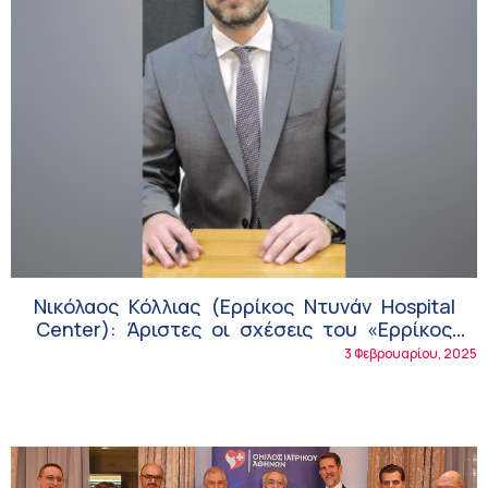
Νικόλαος Κόλλιας (Ερρίκος Ντυνάν Hospital
Center): Άριστες οι σχέσεις του «Ερρίκος
Ντυνάν» με τις ασφαλιστικές εταιρείες
3 Φεβρουαρίου, 2025