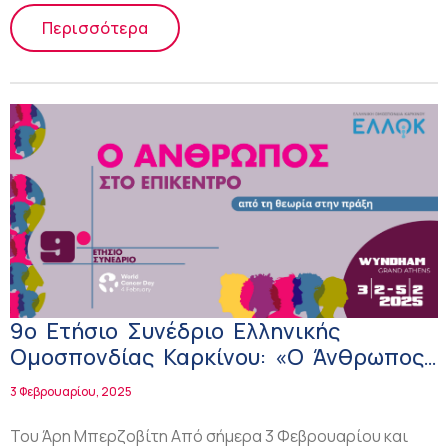
Περισσότερα
9ο Ετήσιο Συνέδριο Ελληνικής
Ομοσπονδίας Καρκίνου: «Ο Άνθρωπος
στο Επίκεντρο: από τη θεωρία στην
3 Φεβρουαρίου, 2025
πράξη»!
Του Άρη Μπερζοβίτη Από σήμερα 3 Φεβρουαρίου και