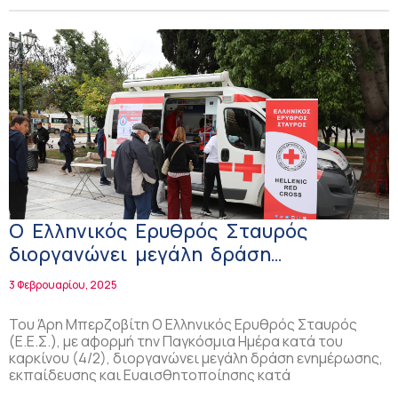
Ο Ελληνικός Ερυθρός Σταυρός
διοργανώνει μεγάλη δράση
ενημέρωσης και ευαισθητοποίησης για
3 Φεβρουαρίου, 2025
τον καρκίνο στην Πλατεία
Συντάγματος (4/2)
Του Άρη Μπερζοβίτη Ο Ελληνικός Ερυθρός Σταυρός
(Ε.Ε.Σ.), με αφορμή την Παγκόσμια Ημέρα κατά του
καρκίνου (4/2), διοργανώνει μεγάλη δράση ενημέρωσης,
εκπαίδευσης και Ευαισθητοποίησης κατά