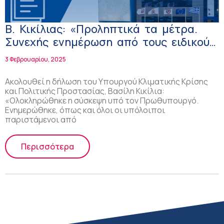
Β. Κικίλιας: «Προληπτικά τα μέτρα.
Συνεχής ενημέρωση από τους ειδικούς
και εγρήγορση»
3 Φεβρουαρίου, 2025
Ακολουθεί η δήλωση του Υπουργού Κλιματικής Κρίσης
και Πολιτικής Προστασίας, Βασίλη Κικίλια:
«Ολοκληρώθηκε η σύσκεψη υπό τον Πρωθυπουργό.
Ενημερώθηκε, όπως και όλοι οι υπόλοιποι
παριστάμενοι από
Περισσότερα