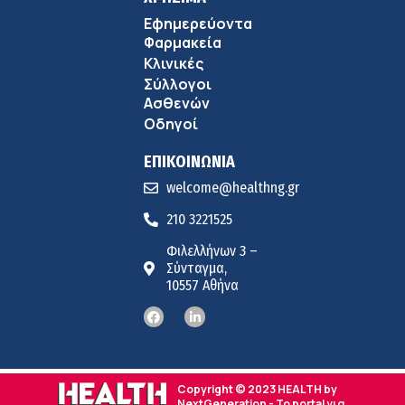
Εφημερεύοντα
Φαρμακεία
Κλινικές
Σύλλογοι
Ασθενών
Οδηγοί
ΕΠΙΚΟΙΝΩΝΙΑ
welcome@healthng.gr
210 3221525
Φιλελλήνων 3 –
Σύνταγμα,
10557 Αθήνα
Copyright © 2023 HEALTH by
NextGeneration - Το portal για