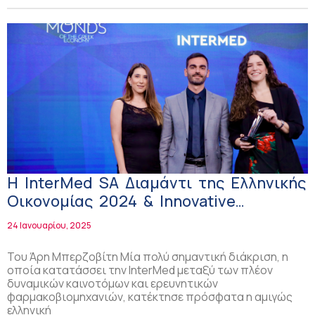
Η InterMed SA Διαμάντι της Ελληνικής
Οικονομίας 2024 & Innovative
company
24 Ιανουαρίου, 2025
Του Άρη Μπερζοβίτη Μία πολύ σημαντική διάκριση, η
οποία κατατάσσει την InterMed μεταξύ των πλέον
δυναμικών καινοτόμων και ερευνητικών
φαρμακοβιομηχανιών, κατέκτησε πρόσφατα η αμιγώς
ελληνική