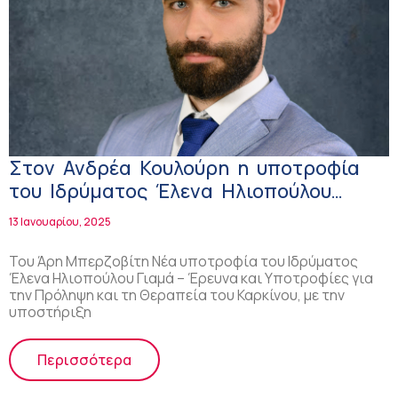
Στον Ανδρέα Κουλούρη η υποτροφία
του Ιδρύματος Έλενα Ηλιοπούλου
Γιαμά για τη θεραπεία του καρκίνου!
13 Ιανουαρίου, 2025
Του Άρη Μπερζοβίτη Νέα υποτροφία του Ιδρύματος
Έλενα Ηλιοπούλου Γιαμά – Έρευνα και Υποτροφίες για
την Πρόληψη και τη Θεραπεία του Καρκίνου, με την
υποστήριξη
Περισσότερα