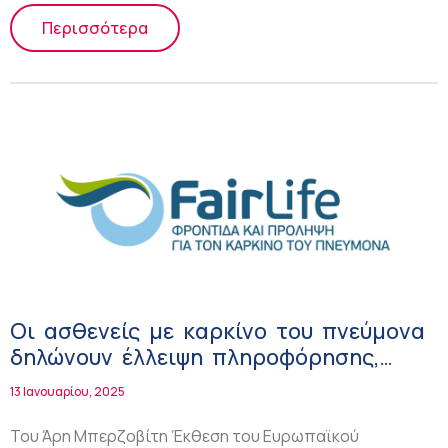
Περισσότερα
Οι ασθενείς με καρκίνο του πνεύμονα
δηλώνουν έλλειψη πληροφόρησης,
γνώσης και συμμετοχής στη λήψη
13 Ιανουαρίου, 2025
αποφάσεων!
Του Άρη Μπερζοβίτη Έκθεση του Ευρωπαϊκού