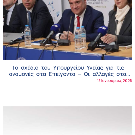
Το σχέδιο του Υπουργείου Υγείας για τις
αναμονές στα Επείγοντα – Οι αλλαγές στα
κέντρα Υγείας, το «βραχιολάκι» και το
13 Ιανουαρίου, 2025
«FindDoctors»