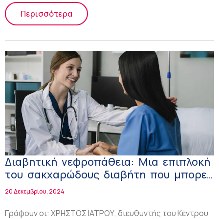
Περισσότερα
Διαβητική νεφροπάθεια: Μια επιπλοκή
του σακχαρώδoυς διαβήτη που μπορεί
να οδηγήσει σε νεφρική ανεπάρκεια!
20 Δεκεμβρίου, 2024
Γράφουν οι: ΧΡΗΣΤΟΣ ΙΑΤΡΟΥ, διευθυντής του Κέντρου