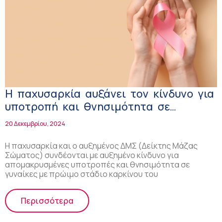
Η παχυσαρκία αυξάνει τον κίνδυνο για
υποτροπή και θνησιμότητα σε
ασθενείς με πρώιμο στάδιο καρκίνου
20 Δεκεμβρίου, 2024
του μαστού
Η παχυσαρκία και ο αυξημένος ΔΜΣ (Δείκτης Μάζας
Σώματος) συνδέονται με αυξημένο κίνδυνο για
απομακρυσμένες υποτροπές και θνησιμότητα σε
γυναίκες με πρώιμο στάδιο καρκίνου του
Περισσότερα