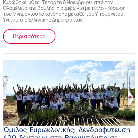
στον τομέα της υγείας και της
Κυρώθηκε, χθες, Τετάρτη 6 Νοεμβρίου, από την
Ολομέλεια της Βουλής, η συμφωνία με τίτλο «Κύρωση
φαρμακευτικής περίθαλψης
του Μνημονίου Κατανόησης μεταξύ του Υπουργείου
Υγείας της Ελληνικής Δημοκρατίας
Περισσότερα
Όμιλος Ευρωκλινικής: Δενδροφύτευση
400 δέντρων στη Βαρυμπόμπη σε