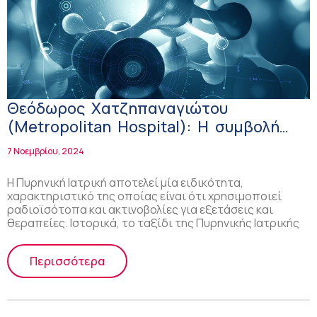
Θεόδωρος Χατζηπαναγιώτου
(Metropolitan Hospital): Η συμβολή
της Πυρηνικής Ιατρικής στην
7 Νοεμβρίου, 2024
αντιμετώπιση παθήσεων!
H Πυρηνική Ιατρική αποτελεί μία ειδικότητα,
χαρακτηριστικό της οποίας είναι ότι χρησιμοποιεί
ραδιοϊσότοπα και ακτινοβολίες για εξετάσεις και
θεραπείες. Ιστορικά, το ταξίδι της Πυρηνικής Ιατρικής
Περισσότερα