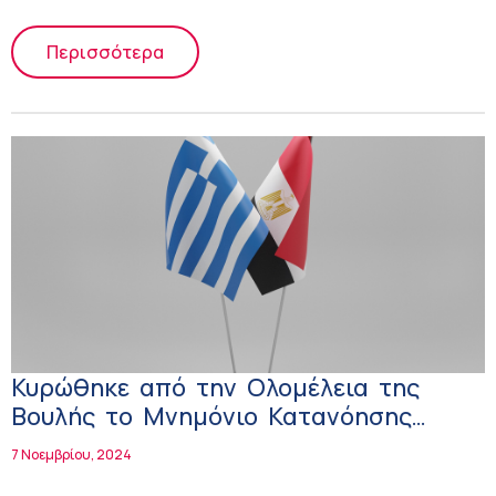
Περισσότερα
Κυρώθηκε από την Ολομέλεια της
Βουλής το Μνημόνιο Κατανόησης
μεταξύ των Υπουργείων Υγείας
7 Νοεμβρίου, 2024
Ελλάδας – Αιγύπτου για τη συνεργασία