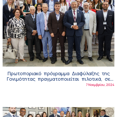
Πρωτοποριακό πρόγραμμα Διαφύλαξης της
Γονιμότητας πραγματοποιείται πιλοτικά, σε
Δήμους της Αττικής, από τον ΕΔΔΥΠΠΥ, υπό
7 Νοεμβρίου, 2024
την αιγίδα του ΙΣΑ