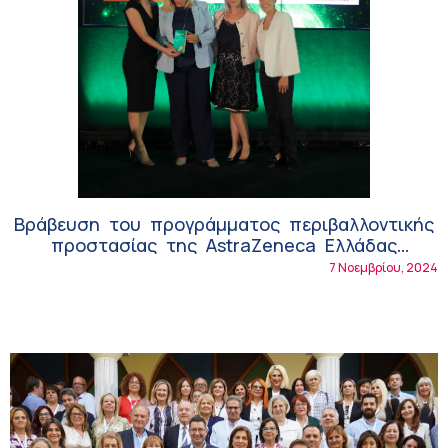
Βράβευση του προγράμματος περιβαλλοντικής
προστασίας της AstraZeneca Ελλάδας
«Προστατεύουμε το περιβάλλον… με πράξεις»
7 Νοεμβρίου, 2024