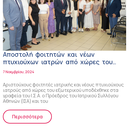
Αποστολή φοιτητών και νέων
πτυχιούχων ιατρών από χώρες του
εξωτερικού για την Ιπποκρατική
7 Νοεμβρίου, 2024
εβδομάδα και την ορκωμοσία των
Αρίστων Ιατρών στο Ασκληπιείο της
Αριστούχους φοιτητές ιατρικής και νέους πτυχιούχους
ιατρούς από χώρες του εξωτερικού υποδέχθηκε στα
Κω, υπό την αιγίδα του ΙΣΑ
γραφεία του Ι.Σ.Α. ο Πρόεδρος του Ιατρικού Συλλόγου
Αθηνών (ΙΣΑ) και του
Περισσότερα