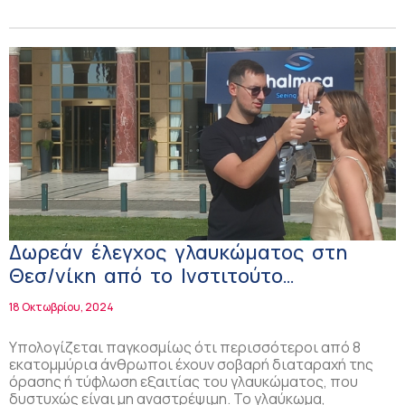
Δωρεάν έλεγχος γλαυκώματος στη
Θεσ/νίκη από το Ινστιτούτο
Οφθαλμολογίας & Μικροχειρουργικής
18 Οκτωβρίου, 2024
Ophthalmica!
Υπολογίζεται παγκοσμίως ότι περισσότεροι από 8
εκατομμύρια άνθρωποι έχουν σοβαρή διαταραχή της
όρασης ή τύφλωση εξαιτίας του γλαυκώματος, που
δυστυχώς είναι μη αναστρέψιμη. Το γλαύκωμα,