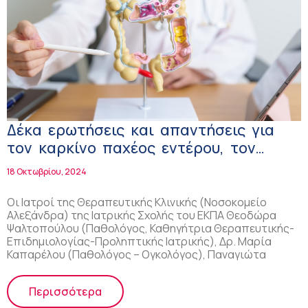
Δέκα ερωτήσεις και απαντήσεις για
τον καρκίνο παχέος εντέρου, τον
προσυμπτωματικό έλεγχο και το self-
18 Οκτωβρίου, 2024
test!
Οι Ιατροί της Θεραπευτικής Κλινικής (Νοσοκομείο
Αλεξάνδρα) της Ιατρικής Σχολής του ΕΚΠΑ Θεοδώρα
Ψαλτοπούλου (Παθολόγος, Καθηγήτρια Θεραπευτικής-
Επιδημιολογίας-Προληπτικής Ιατρικής), Δρ. Μαρία
Καπαρέλου (Παθολόγος – Ογκολόγος), Παναγιώτα
Περισσότερα