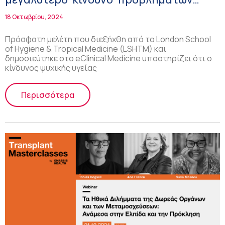
ψυχικής υγείας!
18 Οκτωβρίου, 2024
Πρόσφατη μελέτη που διεξήχθη από το London School
of Hygiene & Tropical Medicine (LSHTM) και
δημοσιεύτηκε στο eClinical Medicine υποστηρίζει ότι ο
κίνδυνος ψυχικής υγείας
Περισσότερα