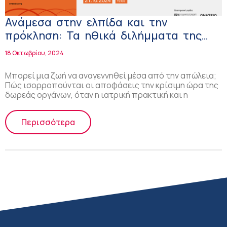
Ανάμεσα στην ελπίδα και την
πρόκληση: Τα ηθικά διλήμματα της
δωρεάς οργάνων και των
18 Οκτωβρίου, 2024
μεταμοσχεύσεων στο πέμπτο
Transplant masterclasses του
Μπορεί μια ζωή να αναγεννηθεί μέσα από την απώλεια;
Πώς ισορροπούνται οι αποφάσεις την κρίσιμη ώρα της
Ιδρύματος Ωνάση!
δωρεάς οργάνων, όταν η ιατρική πρακτική και η
Περισσότερα