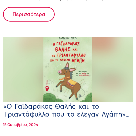
Περισσότερα
«Ο Γαϊδαράκος Θαλής και το
Τριαντάφυλλο που το έλεγαν Αγάπη»
στηρίζουν την Ογκολογική Κλινική του
18 Οκτωβρίου, 2024
Νοσοκομείου Ρόδου!