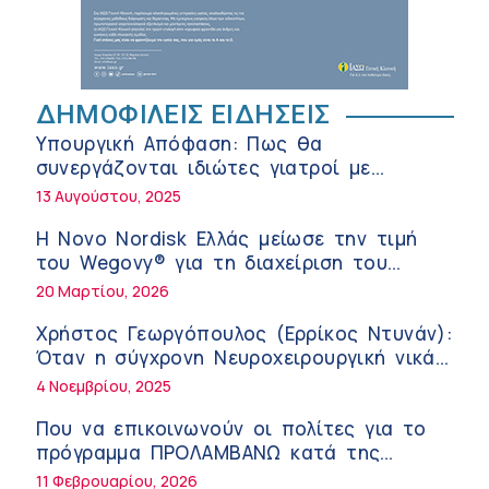
της σύγχρονης φροντίδας
6:56 πμ
Αθανάσιος Μανώλης (Metropolitan
Hospital): Καρδιοπαθείς και καλοκαίρι –
ΔΗΜΟΦΙΛΕΙΣ ΕΙΔΗΣΕΙΣ
Διακοπές με ασφάλεια
6:20 πμ
Υπουργική Απόφαση: Πως θα
Ειρήνη Ζίγκιρη (Ερρίκος Ντυνάν): H
συνεργάζονται ιδιώτες γιατροί με
θερμική καταπόνηση στους ηλικιωμένους
νοσοκομεία του δημοσίου συστήματος
13 Αυγούστου, 2025
εργαζόμενους
6:11 πμ
υγείας
Η Novo Nordisk Ελλάς μείωσε την τιμή
Σύσκεψη στον ΕΟΦ για την ομαλή
του Wegovy® για τη διαχείριση του
λειτουργία της εφοδιαστικής αλυσίδας
βάρους
20 Μαρτίου, 2026
των φαρμάκων στη διάρκεια του
12:08 μμ
καλοκαιριού
Χρήστος Γεωργόπουλος (Ερρίκος Ντυνάν):
Μιχάλης Τάτσης, Insurance & Healthcare
Όταν η σύγχρονη Νευροχειρουργική νικά
Analyst, διευθυντής Επιχειρηματικής
το φόβο!
4 Νοεμβρίου, 2025
Ανάπτυξης Ομίλου HHG
11:54 πμ
Που να επικοινωνούν οι πολίτες για το
Kavita Patel: Ένα στα πέντε καινοτόμα
πρόγραμμα ΠΡΟΛΑΜΒΑΝΩ κατά της
φάρμακα φτάνει τελικά στην Ελλάδα
παχυσαρκίας
11 Φεβρουαρίου, 2026