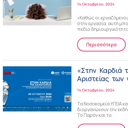
περιβάλλον!
14 Οκτωβρίου, 2024
«Καθώς οι εργαζόμενοι
στην εργασία, αυτή μπο
πεδίο δημιουργικότητα
Περισσότερα
«Στην Καρδιά 
Αριστείας των
βλέμμα στις εν
14 Οκτωβρίου, 2024
καρδιαγγειακώ
Τα Νοσοκομεία ΥΓΕΙΑ κα
διοργανώνουν την εκδή
Το Παρόν και το