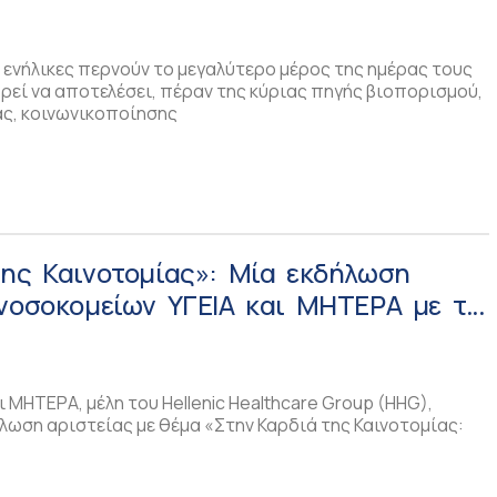
 ενήλικες περνούν το μεγαλύτερο μέρος της ημέρας τους
ρεί να αποτελέσει, πέραν της κύριας πηγής βιοπορισμού,
ς, κοινωνικοποίησης
της Καινοτομίας»: Mία εκδήλωση
 νοσοκομείων ΥΓΕΙΑ και ΜΗΤΕΡΑ με το
τυπωσιακές εξελίξεις των
ν επιστημών
ι ΜΗΤΕΡΑ, μέλη του Hellenic Healthcare Group (HHG),
λωση αριστείας με θέμα «Στην Καρδιά της Καινοτομίας: