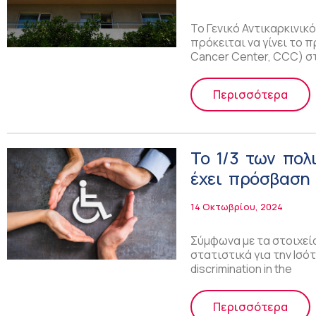
Το Γενικό Αντικαρκινι
πρόκειται να γίνει το
Cancer Center, CCC) σ
Περισσότερα
Το 1/3 των πολ
έχει πρόσβαση 
14 Οκτωβρίου, 2024
Σύμφωνα με τα στοιχεία
στατιστικά για την Ισότ
discrimination in the
Περισσότερα