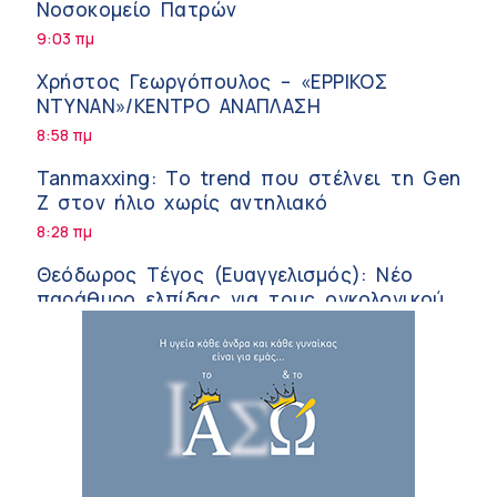
Νοσοκομείο Πατρών
9:03 πμ
Χρήστος Γεωργόπουλος – «ΕΡΡΙΚΟΣ
ΝΤΥΝΑΝ»/ΚΕΝΤΡΟ ΑΝΑΠΛΑΣΗ
8:58 πμ
Tanmaxxing: To trend που στέλνει τη Gen
Z στον ήλιο χωρίς αντηλιακό
8:28 πμ
Θεόδωρος Τέγος (Ευαγγελισμός): Νέο
παράθυρο ελπίδας για τους ογκολογικούς
ασθενείς μέσω κλινικών δοκιμών
7:41 πμ
Ασφάλεια στο νερό: 8 χρήσιμες οδηγίες
από τον Ελληνικό Ερυθρό Σταυρό
7:03 πμ
Μαρίνα Ραυτοπούλου (ΙΑΤΡΙΚΟ ΚΕΝΤΡΟ):
Εκπαίδευση στον διαβήτη – Ένας πυλώνας