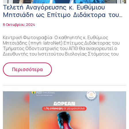
Τελετή Αναγόρευσης κ. Ευθύμιου
Μητσιάδη ως Επίτιμο Διδάκτορα του
Τμήματος Οδοντιατρικής ΑΠΘ
8 Οκτωβρίου, 2024
Κεντρική Φωτογραφία: Ο καθηγητής κ. Ευθύμιος
Μητσιάδης (πηγή: IatroNet) Επίτιμος Διδάκτορας του
Τμήματος Οδοντιατρικής του ΑΠΘ θα αναγορευτεί ο
Διευθυντής του Ινστιτούτου Βιολογίας Στόματος του
Περισσότερα