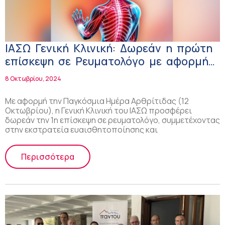
ΙΑΣΩ Γενική Κλινική: Δωρεάν η πρώτη
επίσκεψη σε Ρευματολόγο με αφορμή
την Παγκόσμια Ημέρα Αρθρίτιδας
8 Οκτωβρίου, 2024
Με αφορμή την Παγκόσμια Ημέρα Αρθρίτιδας (12
Οκτωβρίου), η Γενική Κλινική του ΙΑΣΩ προσφέρει
δωρεάν την 1η επίσκεψη σε ρευματολόγο, συμμετέχοντας
στην εκστρατεία ευαισθητοποίησης και
Περισσότερα