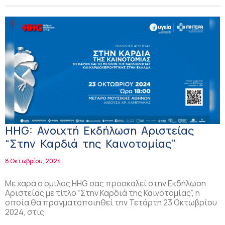
HHG: Ανοιχτή Εκδήλωση Αριστείας
“Στην Καρδιά της Καινοτομίας”
8 Οκτωβρίου, 2024
Με χαρά ο όμιλος HHG σας προσκαλεί στην Εκδήλωση
Αριστείας με τίτλο “Στην Καρδιά της Καινοτομίας”, η
οποία θα πραγματοποιηθεί την Τετάρτη 23 Οκτωβρίου
2024, στις