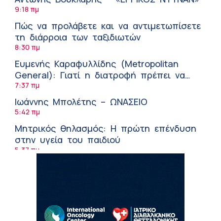
9:18 πμ
Πώς να προλάβετε και να αντιμετωπίσετε
τη διάρροια των ταξιδιωτών
8:30 πμ
Ευμενής Καραφυλλίδης (Metropolitan
General): Γιατί η διατροφή πρέπει να
καθοδηγείται από κλινικό διαιτολόγο;
7:37 πμ
Ιωάννης Μπολέτης – ΩΝΑΣΕΙΟ
5:42 πμ
Μητρικός θηλασμός: Η πρώτη επένδυση
στην υγεία του παιδιού
5:37 πμ
Νικόλαος Παρασκευάς (ΥΓΕΙΑ): Τα
ψηλοτάκουνα παπούτσια εχθρός ή φίλος
των γυναικών;
10:42 πμ
Θεόδωρος Ροκκάς (Ερρίκος Ντυνάν): Η
σημασία των προβιοτικών στη θεραπεία