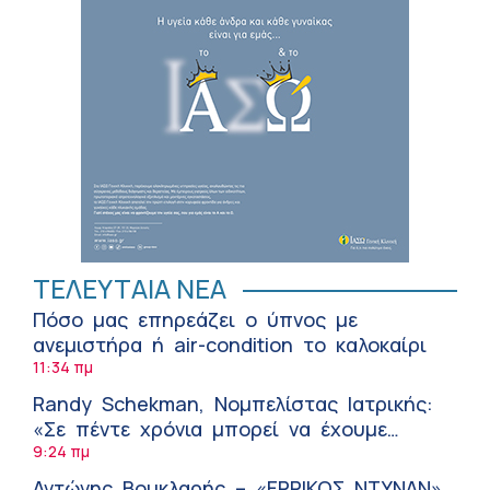
ΤΕΛΕΥΤΑΙΑ ΝΕΑ
Πόσο μας επηρεάζει ο ύπνος με
ανεμιστήρα ή air-condition το καλοκαίρι
11:34 πμ
Randy Schekman, Νομπελίστας Ιατρικής:
«Σε πέντε χρόνια μπορεί να έχουμε
θεραπεία που αναστέλλει την εξέλιξη του
9:24 πμ
Πάρκινσον»
Αντώνης Βουκλαρής – «ΕΡΡΙΚΟΣ ΝΤΥΝΑΝ»