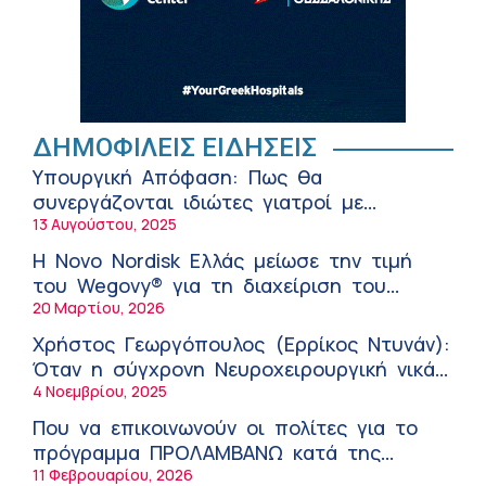
του συνδρόμου του ευερέθιστου εντέρου
10:21 πμ
Κωνσταντίνος Μηλεούνης (Metropolitan
Hospital): Καλοκαίρι με ασφάλεια –
Πρόληψη, προστασία και κίνδυνοι
10:11 πμ
Νέα δράση 850.000 ευρώ για τη Δημόσια
ΔΗΜΟΦΙΛΕΙΣ ΕΙΔΗΣΕΙΣ
Υγεία στην Κρήτη – Έμφαση στις
Υπουργική Απόφαση: Πως θα
απομακρυσμένες, ορεινές και δυσπρόσιτες
9:21 πμ
συνεργάζονται ιδιώτες γιατροί με
περιοχές
Τι να κάνετε για να προλάβετε και να
νοσοκομεία του δημοσίου συστήματος
13 Αυγούστου, 2025
αντιμετωπίσετε το ηλιακό έγκαυμα!
υγείας
Η Novo Nordisk Ελλάς μείωσε την τιμή
9:08 πμ
του Wegovy® για τη διαχείριση του
Σπύρος Γεωργαράς – «ΥΓΕΙΑ» / Ερευνητικό
βάρους
20 Μαρτίου, 2026
και Θεραπευτικό Ινστιτούτο ΟΦΘΑΛΜΟΣ
Χρήστος Γεωργόπουλος (Ερρίκος Ντυνάν):
8:59 πμ
Όταν η σύγχρονη Νευροχειρουργική νικά
Ο Ελληνικός Ερυθρός Σταυρός προτείνει
το φόβο!
4 Νοεμβρίου, 2025
10 βασικές συμβουλές για προστασία
Που να επικοινωνούν οι πολίτες για το
μετά από πυρκαγιά
8:45 πμ
πρόγραμμα ΠΡΟΛΑΜΒΑΝΩ κατά της
Γιάννης Καντώρος – Όμιλος
παχυσαρκίας
11 Φεβρουαρίου, 2026