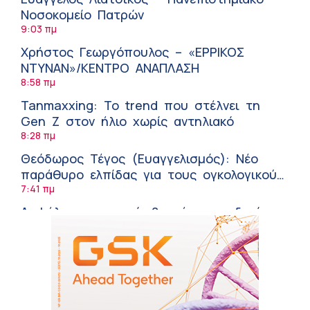
Νοσοκομείο Πατρών
9:03 πμ
Χρήστος Γεωργόπουλος – «ΕΡΡΙΚΟΣ
ΝΤΥΝΑΝ»/ΚΕΝΤΡΟ ΑΝΑΠΛΑΣΗ
8:58 πμ
Tanmaxxing: To trend που στέλνει τη
Gen Z στον ήλιο χωρίς αντηλιακό
8:28 πμ
Θεόδωρος Τέγος (Ευαγγελισμός): Νέο
παράθυρο ελπίδας για τους ογκολογικούς
ασθενείς μέσω κλινικών δοκιμών
7:41 πμ
Ασφάλεια στο νερό: 8 χρήσιμες οδηγίες
από τον Ελληνικό Ερυθρό Σταυρό
7:03 πμ
Μαρίνα Ραυτοπούλου (ΙΑΤΡΙΚΟ ΚΕΝΤΡΟ):
Εκπαίδευση στον διαβήτη – Ένας πυλώνας
της σύγχρονης φροντίδας
6:56 πμ