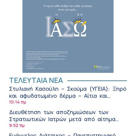
ΤΕΛΕΥΤΑΙΑ ΝΕΑ
Στυλιανή Κασούλη – Σκούμα (ΥΓΕΙΑ): Ξηρό
και αφυδατωμένο δέρμα – Αίτια και
αντιμετώπιση
10:14 πμ
Διευθέτηση των αποζημιώσεων των
Στρατιωτικών Ιατρών μετά από αίτημα
του ΙΣΑ
9:52 πμ
Ευάγγελος Λιάτσικος – Πανεπιστημιακό