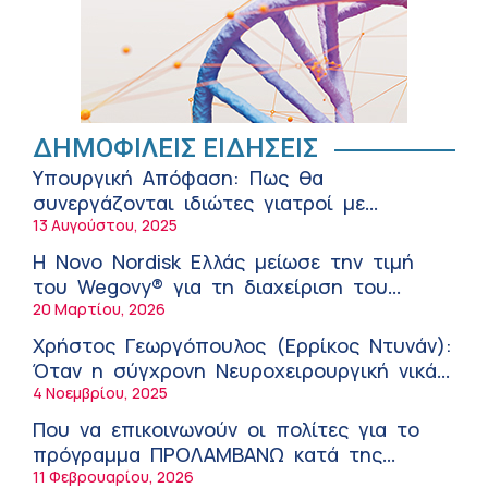
Αθανάσιος Μανώλης (Metropolitan
Hospital): Καρδιοπαθείς και καλοκαίρι –
Διακοπές με ασφάλεια
6:20 πμ
Ειρήνη Ζίγκιρη (Ερρίκος Ντυνάν): H
θερμική καταπόνηση στους ηλικιωμένους
ΔΗΜΟΦΙΛΕΙΣ ΕΙΔΗΣΕΙΣ
εργαζόμενους
6:11 πμ
Υπουργική Απόφαση: Πως θα
Σύσκεψη στον ΕΟΦ για την ομαλή
συνεργάζονται ιδιώτες γιατροί με
λειτουργία της εφοδιαστικής αλυσίδας
νοσοκομεία του δημοσίου συστήματος
13 Αυγούστου, 2025
των φαρμάκων στη διάρκεια του
12:08 μμ
υγείας
καλοκαιριού
Η Novo Nordisk Ελλάς μείωσε την τιμή
Μιχάλης Τάτσης, Insurance & Healthcare
του Wegovy® για τη διαχείριση του
Analyst, διευθυντής Επιχειρηματικής
βάρους
20 Μαρτίου, 2026
Ανάπτυξης Ομίλου HHG
11:54 πμ
Χρήστος Γεωργόπουλος (Ερρίκος Ντυνάν):
Kavita Patel: Ένα στα πέντε καινοτόμα
Όταν η σύγχρονη Νευροχειρουργική νικά
φάρμακα φτάνει τελικά στην Ελλάδα
το φόβο!
4 Νοεμβρίου, 2025
9:21 πμ
Που να επικοινωνούν οι πολίτες για το
Υπάρχει τελικά «δίαιτα θυρεοειδούς»; Τι
πρόγραμμα ΠΡΟΛΑΜΒΑΝΩ κατά της
λέει η επιστήμη για τη διατροφή και τα
παχυσαρκίας
11 Φεβρουαρίου, 2026
συμπληρώματα
7:38 πμ