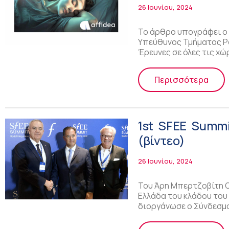
26 Ιουνίου, 2024
Το άρθρο υπογράφει ο 
Υπεύθυνος Τμήματος Ρο
Έρευνες σε όλες τις χώ
Περισσότερα
1st SFEE Summi
(βίντεο)
26 Ιουνίου, 2024
Του Άρη Μπερτζοβίτη Ο
Ελλάδα του κλάδου του
διοργάνωσε ο Σύνδεσμ