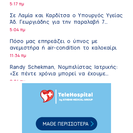
5:17 πμ
Σε Λαμία και Καρδίτσα ο Υπουργός Υγείας
Άδ. Γεωργιάδης για την παραλαβή 7
ασθενοφόρων του ΕΚΑΒ και τα εγκαίνια
5:04 πμ
του ΚΥ Σοφάδων
Πόσο μας επηρεάζει ο ύπνος με
ανεμιστήρα ή air-condition το καλοκαίρι
11:34 πμ
Randy Schekman, Νομπελίστας Ιατρικής:
«Σε πέντε χρόνια μπορεί να έχουμε
θεραπεία που αναστέλλει την εξέλιξη
9:24 πμ
του Πάρκινσον»
Αντώνης Βουκλαρής – «ΕΡΡΙΚΟΣ ΝΤΥΝΑΝ»
9:18 πμ
Πώς να προλάβετε και να αντιμετωπίσετε
τη διάρροια των ταξιδιωτών
8:30 πμ