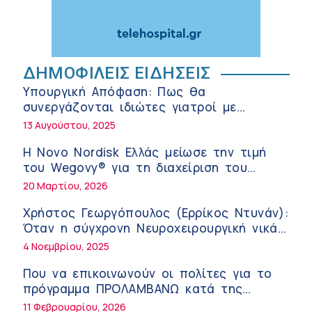
Ευμενής Καραφυλλίδης (Metropolitan
General): Γιατί η διατροφή πρέπει να
καθοδηγείται από κλινικό διαιτολόγο;
7:37 πμ
ΔΗΜΟΦΙΛΕΙΣ ΕΙΔΗΣΕΙΣ
Ιωάννης Μπολέτης – ΩΝΑΣΕΙΟ
5:42 πμ
Υπουργική Απόφαση: Πως θα
συνεργάζονται ιδιώτες γιατροί με
Μητρικός θηλασμός: Η πρώτη επένδυση
νοσοκομεία του δημοσίου συστήματος
13 Αυγούστου, 2025
στην υγεία του παιδιού
υγείας
5:37 πμ
Η Novo Nordisk Ελλάς μείωσε την τιμή
του Wegovy® για τη διαχείριση του
Νικόλαος Παρασκευάς (ΥΓΕΙΑ): Τα
βάρους
20 Μαρτίου, 2026
ψηλοτάκουνα παπούτσια εχθρός ή φίλος
των γυναικών;
10:42 πμ
Χρήστος Γεωργόπουλος (Ερρίκος Ντυνάν):
Όταν η σύγχρονη Νευροχειρουργική νικά
Θεόδωρος Ροκκάς (Ερρίκος Ντυνάν): Η
το φόβο!
4 Νοεμβρίου, 2025
σημασία των προβιοτικών στη θεραπεία
του συνδρόμου του ευερέθιστου εντέρου
10:21 πμ
Που να επικοινωνούν οι πολίτες για το
πρόγραμμα ΠΡΟΛΑΜΒΑΝΩ κατά της
Κωνσταντίνος Μηλεούνης (Metropolitan
παχυσαρκίας
11 Φεβρουαρίου, 2026