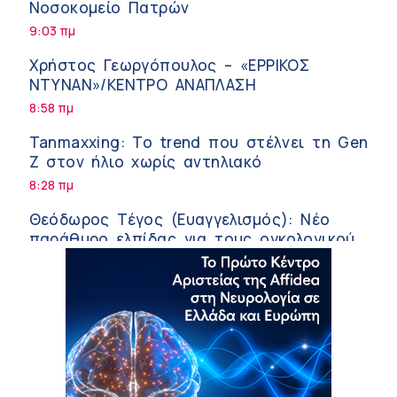
Νοσοκομείο Πατρών
9:03 πμ
Χρήστος Γεωργόπουλος – «ΕΡΡΙΚΟΣ
ΝΤΥΝΑΝ»/ΚΕΝΤΡΟ ΑΝΑΠΛΑΣΗ
8:58 πμ
Tanmaxxing: To trend που στέλνει τη Gen
Z στον ήλιο χωρίς αντηλιακό
8:28 πμ
Θεόδωρος Τέγος (Ευαγγελισμός): Νέο
παράθυρο ελπίδας για τους ογκολογικούς
ασθενείς μέσω κλινικών δοκιμών
7:41 πμ
Ασφάλεια στο νερό: 8 χρήσιμες οδηγίες
από τον Ελληνικό Ερυθρό Σταυρό
7:03 πμ
Μαρίνα Ραυτοπούλου (ΙΑΤΡΙΚΟ ΚΕΝΤΡΟ):
Εκπαίδευση στον διαβήτη – Ένας πυλώνας