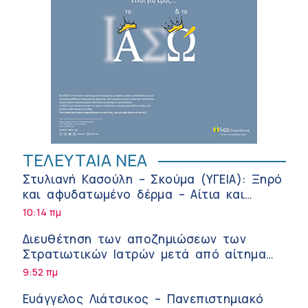
ΤΕΛΕΥΤΑΙΑ ΝΕΑ
Στυλιανή Κασούλη – Σκούμα (ΥΓΕΙΑ): Ξηρό
και αφυδατωμένο δέρμα – Αίτια και
αντιμετώπιση
10:14 πμ
Διευθέτηση των αποζημιώσεων των
Στρατιωτικών Ιατρών μετά από αίτημα
του ΙΣΑ
9:52 πμ
Ευάγγελος Λιάτσικος – Πανεπιστημιακό