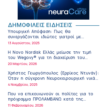
της σύγχρονης φροντίδας
6:56 πμ
Αθανάσιος Μανώλης (Metropolitan
Hospital): Καρδιοπαθείς και καλοκαίρι –
ΔΗΜΟΦΙΛΕΙΣ ΕΙΔΗΣΕΙΣ
Διακοπές με ασφάλεια
6:20 πμ
Υπουργική Απόφαση: Πως θα
Ειρήνη Ζίγκιρη (Ερρίκος Ντυνάν): H
συνεργάζονται ιδιώτες γιατροί με
θερμική καταπόνηση στους ηλικιωμένους
νοσοκομεία του δημοσίου συστήματος
13 Αυγούστου, 2025
εργαζόμενους
6:11 πμ
υγείας
Η Novo Nordisk Ελλάς μείωσε την τιμή
Σύσκεψη στον ΕΟΦ για την ομαλή
του Wegovy® για τη διαχείριση του
λειτουργία της εφοδιαστικής αλυσίδας
βάρους
20 Μαρτίου, 2026
των φαρμάκων στη διάρκεια του
12:08 μμ
καλοκαιριού
Χρήστος Γεωργόπουλος (Ερρίκος Ντυνάν):
Μιχάλης Τάτσης, Insurance & Healthcare
Όταν η σύγχρονη Νευροχειρουργική νικά
Analyst, διευθυντής Επιχειρηματικής
το φόβο!
4 Νοεμβρίου, 2025
Ανάπτυξης Ομίλου HHG
11:54 πμ
Που να επικοινωνούν οι πολίτες για το
Kavita Patel: Ένα στα πέντε καινοτόμα
πρόγραμμα ΠΡΟΛΑΜΒΑΝΩ κατά της
φάρμακα φτάνει τελικά στην Ελλάδα
παχυσαρκίας
11 Φεβρουαρίου, 2026