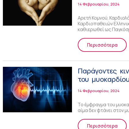
14 Φεβρουαρίου, 2024
Αρετή Κομνού, Καρδιο
Καρδιοπαθειών Ελληνικ
καθιερωθεί ως Παγκόσ
Περισσότερα
Παράγοντες κι
του μυοκαρδίου
14 Φεβρουαρίου, 2024
Το έμφραγμα του μυοκαρ
αίμα δεν φτάνει στον 
Περισσότερα