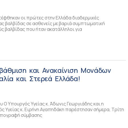
λβίδας!
τέφθηκαν οι πρώτες στην Ελλάδα διαδερμικές
ας βαλβίδας σε ασθενείς με βαριά συμπτωματική
ύς βαλβίδας που ήταν ακατάλληλοι για
αβάθμιση και Ανακαίνιση Μονάδων
αλία και Στερεά Ελλάδα!
 Ο Υπουργός Υγείας κ. Άδωνις Γεωργιάδης και η
 Υγείας κ. Ειρήνη Αγαπηδάκη παρέστησαν σήμερα, Τρίτη
 υπογραφή σύμβασης