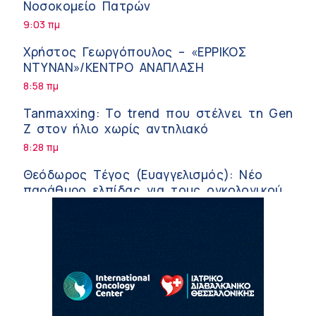
Νοσοκομείο Πατρών
9:03 πμ
Χρήστος Γεωργόπουλος – «ΕΡΡΙΚΟΣ
ΝΤΥΝΑΝ»/ΚΕΝΤΡΟ ΑΝΑΠΛΑΣΗ
8:58 πμ
Tanmaxxing: To trend που στέλνει τη Gen
Z στον ήλιο χωρίς αντηλιακό
8:28 πμ
Θεόδωρος Τέγος (Ευαγγελισμός): Νέο
παράθυρο ελπίδας για τους ογκολογικούς
ασθενείς μέσω κλινικών δοκιμών
7:41 πμ
Ασφάλεια στο νερό: 8 χρήσιμες οδηγίες
από τον Ελληνικό Ερυθρό Σταυρό
7:03 πμ
Μαρίνα Ραυτοπούλου (ΙΑΤΡΙΚΟ ΚΕΝΤΡΟ):
Εκπαίδευση στον διαβήτη – Ένας πυλώνας