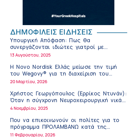
της σύγχρονης φροντίδας
6:56 πμ
Αθανάσιος Μανώλης (Metropolitan
Hospital): Καρδιοπαθείς και καλοκαίρι –
ΔΗΜΟΦΙΛΕΙΣ ΕΙΔΗΣΕΙΣ
Διακοπές με ασφάλεια
6:20 πμ
Υπουργική Απόφαση: Πως θα
Ειρήνη Ζίγκιρη (Ερρίκος Ντυνάν): H
συνεργάζονται ιδιώτες γιατροί με
θερμική καταπόνηση στους ηλικιωμένους
νοσοκομεία του δημοσίου συστήματος
13 Αυγούστου, 2025
εργαζόμενους
6:11 πμ
υγείας
Η Novo Nordisk Ελλάς μείωσε την τιμή
Σύσκεψη στον ΕΟΦ για την ομαλή
του Wegovy® για τη διαχείριση του
λειτουργία της εφοδιαστικής αλυσίδας
βάρους
20 Μαρτίου, 2026
των φαρμάκων στη διάρκεια του
12:08 μμ
καλοκαιριού
Χρήστος Γεωργόπουλος (Ερρίκος Ντυνάν):
Μιχάλης Τάτσης, Insurance & Healthcare
Όταν η σύγχρονη Νευροχειρουργική νικά
Analyst, διευθυντής Επιχειρηματικής
το φόβο!
4 Νοεμβρίου, 2025
Ανάπτυξης Ομίλου HHG
11:54 πμ
Που να επικοινωνούν οι πολίτες για το
Kavita Patel: Ένα στα πέντε καινοτόμα
πρόγραμμα ΠΡΟΛΑΜΒΑΝΩ κατά της
φάρμακα φτάνει τελικά στην Ελλάδα
παχυσαρκίας
11 Φεβρουαρίου, 2026