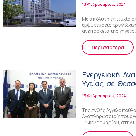
τριγλώχινας βα
13 Φεβρουαρίου, 2024
Με απόλυτη επιτυχία σ
εμφυτεύσεις τριγλώχιν
ανεπάρκεια της γηγενο
Περισσότερα
Ενεργειακή Αν
Υγείας σε Θεσσ
13 Φεβρουαρίου, 2024
Της Ανθής Αγγελοπούλου
Αναπληρώτρια Υπουργός
13 Φεβρουαρίου, στην