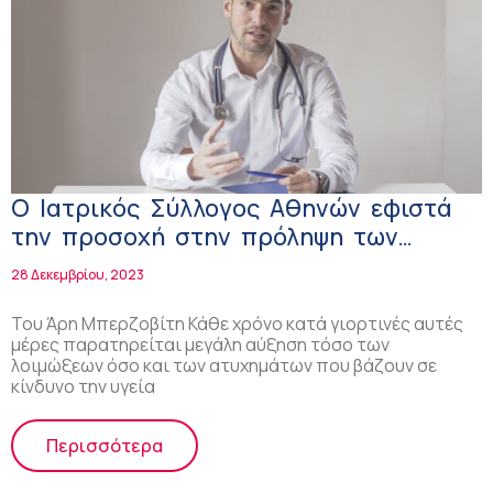
Ο Ιατρικός Σύλλογος Αθηνών εφιστά
την προσοχή στην πρόληψη των
αναπνευστικών λοιμώξεων και των
28 Δεκεμβρίου, 2023
ατυχημάτων!
Του Άρη Μπερζοβίτη Κάθε χρόνο κατά γιορτινές αυτές
μέρες παρατηρείται μεγάλη αύξηση τόσο των
λοιμώξεων όσο και των ατυχημάτων που βάζουν σε
κίνδυνο την υγεία
Περισσότερα