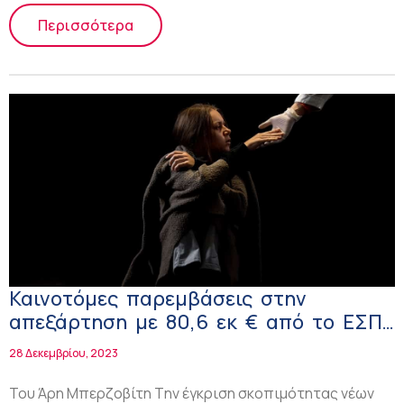
Περισσότερα
Καινοτόμες παρεμβάσεις στην
απεξάρτηση με 80,6 εκ € από το ΕΣΠΑ
μέχρι το 2027!
28 Δεκεμβρίου, 2023
Του Άρη Μπερζοβίτη Tην έγκριση σκοπιμότητας νέων