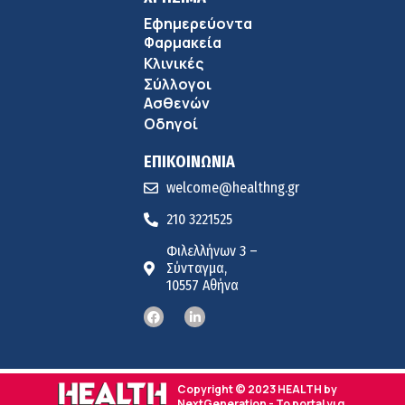
Εφημερεύοντα
Φαρμακεία
Κλινικές
Σύλλογοι
Ασθενών
Οδηγοί
ΕΠΙΚΟΙΝΩΝΙΑ
welcome@healthng.gr
210 3221525
Φιλελλήνων 3 –
Σύνταγμα,
10557 Αθήνα
Copyright © 2023 HEALTH by
NextGeneration - Το portal για