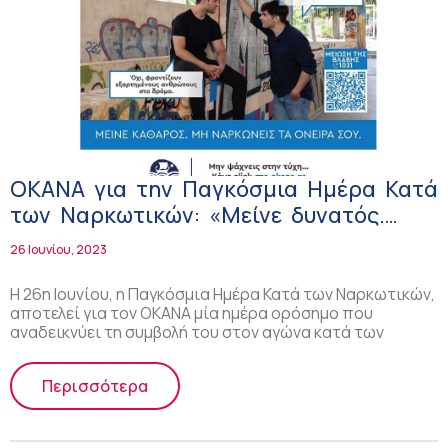
ΟΚΑΝΑ για την Παγκόσμια Ημέρα Κατά
των Ναρκωτικών: «Μείνε δυνατός.
Μείνε Καθαρός. Μη ναρκώνεις τα
26 Ιουνίου, 2023
όνειρά σου»!
Η 26η Ιουνίου, η Παγκόσμια Ημέρα Κατά των Ναρκωτικών,
αποτελεί για τον ΟΚΑΝΑ μία ημέρα ορόσημο που
αναδεικνύει τη συμβολή του στον αγώνα κατά των
Περισσότερα