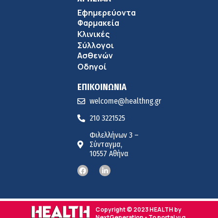
Εφημερεύοντα
Φαρμακεία
Κλινικές
Σύλλογοι
Ασθενών
Οδηγοί
ΕΠΙΚΟΙΝΩΝΙΑ
welcome@healthng.gr
210 3221525
Φιλελλήνων 3 –
Σύνταγμα,
10557 Αθήνα
Copyright © 2023 HEALTH by
NextGeneration - Το portal για