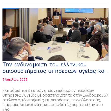
Την ενδυνάμωση του ελληνικού
οικοσυστήματος υπηρεσιών υγείας και
βιοεπιστημών στηρίζει ο ΣΕΒ!
3 Απριλίου, 2023
Εκπρόσωποι 4 εκ των σημαντικότερων παρόχων
υπηρεσιών υγείας με δραστηριότητα στην Ελλάδα και 37
στελέχη από νεοφυείς επιχειρήσεις, τεχνοβλαστούς,
φαρμακοβιομηχανίες, και επενδυτές συμμετείχαν στο
«4ο