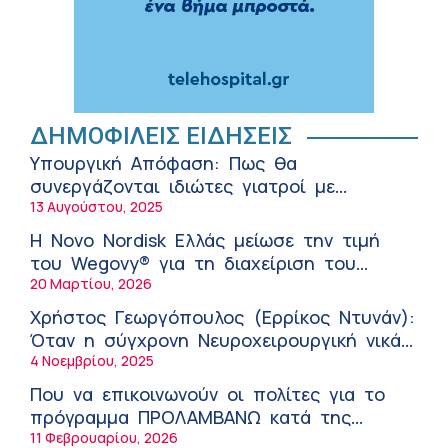
Αθανάσιος Μανώλης (Metropolitan
Hospital): Καρδιοπαθείς και καλοκαίρι –
Διακοπές με ασφάλεια
6:20 πμ
Ειρήνη Ζίγκιρη (Ερρίκος Ντυνάν): H
θερμική καταπόνηση στους ηλικιωμένους
ΔΗΜΟΦΙΛΕΙΣ ΕΙΔΗΣΕΙΣ
εργαζόμενους
6:11 πμ
Υπουργική Απόφαση: Πως θα
Σύσκεψη στον ΕΟΦ για την ομαλή
συνεργάζονται ιδιώτες γιατροί με
λειτουργία της εφοδιαστικής αλυσίδας
νοσοκομεία του δημοσίου συστήματος
13 Αυγούστου, 2025
των φαρμάκων στη διάρκεια του
12:08 μμ
υγείας
καλοκαιριού
Η Novo Nordisk Ελλάς μείωσε την τιμή
Μιχάλης Τάτσης, Insurance & Healthcare
του Wegovy® για τη διαχείριση του
Analyst, διευθυντής Επιχειρηματικής
βάρους
20 Μαρτίου, 2026
Ανάπτυξης Ομίλου HHG
11:54 πμ
Χρήστος Γεωργόπουλος (Ερρίκος Ντυνάν):
Kavita Patel: Ένα στα πέντε καινοτόμα
Όταν η σύγχρονη Νευροχειρουργική νικά
φάρμακα φτάνει τελικά στην Ελλάδα
το φόβο!
4 Νοεμβρίου, 2025
9:21 πμ
Που να επικοινωνούν οι πολίτες για το
Υπάρχει τελικά «δίαιτα θυρεοειδούς»; Τι
πρόγραμμα ΠΡΟΛΑΜΒΑΝΩ κατά της
λέει η επιστήμη για τη διατροφή και τα
παχυσαρκίας
11 Φεβρουαρίου, 2026
συμπληρώματα
7:38 πμ