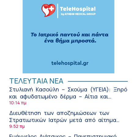
ΤΕΛΕΥΤΑΙΑ ΝΕΑ
Στυλιανή Κασούλη – Σκούμα (ΥΓΕΙΑ): Ξηρό
και αφυδατωμένο δέρμα – Αίτια και
αντιμετώπιση
10:14 πμ
Διευθέτηση των αποζημιώσεων των
Στρατιωτικών Ιατρών μετά από αίτημα
του ΙΣΑ
9:52 πμ
Ευάγγελος Λιάτσικος – Πανεπιστημιακό