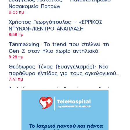
Νοσοκομείο Πατρών
9:03 πμ
Χρήστος Γεωργόπουλος – «ΕΡΡΙΚΟΣ
ΝΤΥΝΑΝ»/ΚΕΝΤΡΟ ΑΝΑΠΛΑΣΗ
8:58 πμ
Tanmaxxing: To trend που στέλνει τη
Gen Z στον ήλιο χωρίς αντηλιακό
8:28 πμ
Θεόδωρος Τέγος (Ευαγγελισμός): Νέο
παράθυρο ελπίδας για τους ογκολογικούς
ασθενείς μέσω κλινικών δοκιμών
7:41 πμ
Ασφάλεια στο νερό: 8 χρήσιμες οδηγίες
από τον Ελληνικό Ερυθρό Σταυρό
7:03 πμ
Μαρίνα Ραυτοπούλου (ΙΑΤΡΙΚΟ ΚΕΝΤΡΟ):
Εκπαίδευση στον διαβήτη – Ένας πυλώνας
της σύγχρονης φροντίδας
6:56 πμ