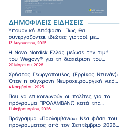
Διακοπές με ασφάλεια
Ειρήνη Ζίγκιρη (Ερρίκος Ντυνάν): H
θερμική καταπόνηση στους ηλικιωμένους
ΔΗΜΟΦΙΛΕΙΣ ΕΙΔΗΣΕΙΣ
εργαζόμενους
6:11 πμ
Υπουργική Απόφαση: Πως θα
Σύσκεψη στον ΕΟΦ για την ομαλή
συνεργάζονται ιδιώτες γιατροί με
λειτουργία της εφοδιαστικής αλυσίδας
νοσοκομεία του δημοσίου συστήματος
13 Αυγούστου, 2025
των φαρμάκων στη διάρκεια του
12:08 μμ
υγείας
καλοκαιριού
Η Novo Nordisk Ελλάς μείωσε την τιμή
Μιχάλης Τάτσης, Insurance & Healthcare
του Wegovy® για τη διαχείριση του
Analyst, διευθυντής Επιχειρηματικής
βάρους
20 Μαρτίου, 2026
Ανάπτυξης Ομίλου HHG
11:54 πμ
Χρήστος Γεωργόπουλος (Ερρίκος Ντυνάν):
Kavita Patel: Ένα στα πέντε καινοτόμα
Όταν η σύγχρονη Νευροχειρουργική νικά
φάρμακα φτάνει τελικά στην Ελλάδα
το φόβο!
4 Νοεμβρίου, 2025
9:21 πμ
Που να επικοινωνούν οι πολίτες για το
Υπάρχει τελικά «δίαιτα θυρεοειδούς»; Τι
πρόγραμμα ΠΡΟΛΑΜΒΑΝΩ κατά της
λέει η επιστήμη για τη διατροφή και τα
παχυσαρκίας
11 Φεβρουαρίου, 2026
συμπληρώματα
7:38 πμ
Πρόγραμμα «Προλαμβάνω»: Νέα φάση του
Πυρκαγιά στη Δυτική Αττική: Οι κίνδυνοι
προγράμματος από τον Σεπτέμβριο 2026
για τη δημόσια υγεία