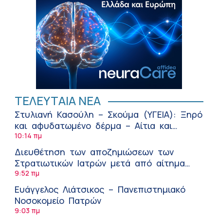
ΤΕΛΕΥΤΑΙΑ ΝΕΑ
Στυλιανή Κασούλη – Σκούμα (ΥΓΕΙΑ): Ξηρό
και αφυδατωμένο δέρμα – Αίτια και
αντιμετώπιση
10:14 πμ
Διευθέτηση των αποζημιώσεων των
Στρατιωτικών Ιατρών μετά από αίτημα
του ΙΣΑ
9:52 πμ
Ευάγγελος Λιάτσικος – Πανεπιστημιακό
Νοσοκομείο Πατρών
9:03 πμ