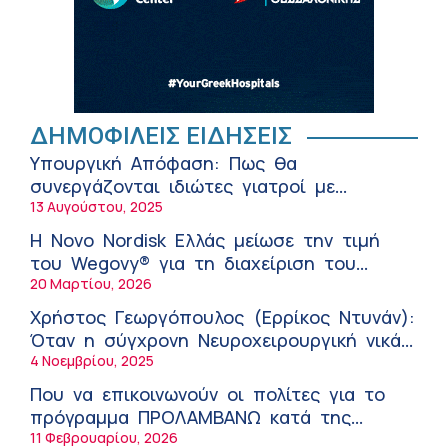
Άδ. Γεωργιάδης για την παραλαβή 7
ασθενοφόρων του ΕΚΑΒ και τα εγκαίνια
5:04 πμ
του ΚΥ Σοφάδων
Πόσο μας επηρεάζει ο ύπνος με
ανεμιστήρα ή air-condition το καλοκαίρι
11:34 πμ
ΔΗΜΟΦΙΛΕΙΣ ΕΙΔΗΣΕΙΣ
Randy Schekman, Νομπελίστας Ιατρικής:
Υπουργική Απόφαση: Πως θα
«Σε πέντε χρόνια μπορεί να έχουμε
συνεργάζονται ιδιώτες γιατροί με
θεραπεία που αναστέλλει την εξέλιξη του
9:24 πμ
νοσοκομεία του δημοσίου συστήματος
13 Αυγούστου, 2025
Πάρκινσον»
Αντώνης Βουκλαρής – «ΕΡΡΙΚΟΣ ΝΤΥΝΑΝ»
υγείας
Η Novo Nordisk Ελλάς μείωσε την τιμή
9:18 πμ
του Wegovy® για τη διαχείριση του
Πώς να προλάβετε και να αντιμετωπίσετε
βάρους
20 Μαρτίου, 2026
τη διάρροια των ταξιδιωτών
Χρήστος Γεωργόπουλος (Ερρίκος Ντυνάν):
8:30 πμ
Όταν η σύγχρονη Νευροχειρουργική νικά
Ευμενής Καραφυλλίδης (Metropolitan
το φόβο!
4 Νοεμβρίου, 2025
General): Γιατί η διατροφή πρέπει να
Που να επικοινωνούν οι πολίτες για το
καθοδηγείται από κλινικό διαιτολόγο;
7:37 πμ
πρόγραμμα ΠΡΟΛΑΜΒΑΝΩ κατά της
Ιωάννης Μπολέτης – ΩΝΑΣΕΙΟ
παχυσαρκίας
11 Φεβρουαρίου, 2026