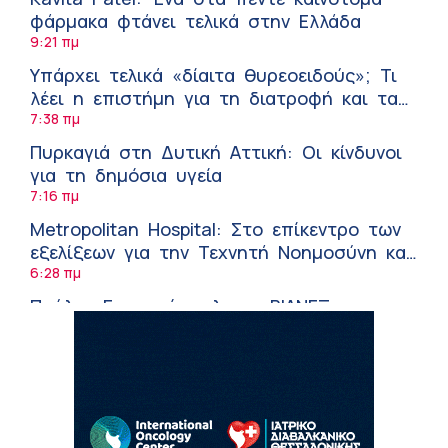
φάρμακα φτάνει τελικά στην Ελλάδα
9:21 πμ
Υπάρχει τελικά «δίαιτα θυρεοειδούς»; Τι
λέει η επιστήμη για τη διατροφή και τα
συμπληρώματα
7:38 πμ
Πυρκαγιά στη Δυτική Αττική: Οι κίνδυνοι
για τη δημόσια υγεία
7:16 πμ
Metropolitan Hospital: Στο επίκεντρο των
εξελίξεων για την Τεχνητή Νοημοσύνη και
την Ογκολογία
6:28 πμ
Παύλος Γιαννακόπουλος – ΒΙΑΝΕΞ
5:27 πμ
Στέλιος Λιανός – INTERAMERICAN /
Αθηναϊκή Γενική Κλινική
5:17 πμ
Σε Λαμία και Καρδίτσα ο Υπουργός Υγείας