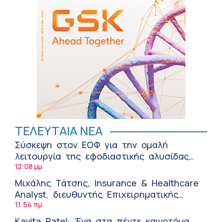
ΤΕΛΕΥΤΑΙΑ ΝΕΑ
Σύσκεψη στον ΕΟΦ για την ομαλή
λειτουργία της εφοδιαστικής αλυσίδας
των φαρμάκων στη διάρκεια του
12:08 μμ
καλοκαιριού
Μιχάλης Τάτσης, Insurance & Healthcare
Analyst, διευθυντής Επιχειρηματικής
Ανάπτυξης Ομίλου HHG
11:54 πμ
Kavita Patel: Ένα στα πέντε καινοτόμα