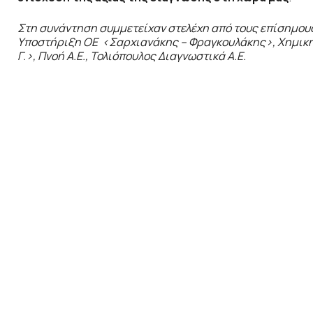
Στη συνάντηση συμμετείχαν στελέχη από τους επίσημους 
Υποστήριξη ΟΕ <Σαρχιανάκης – Φραγκουλάκης>, Χημική
Γ.>, Πνοή Α.Ε., Τολιόπουλος Διαγνωστικά Α.Ε.