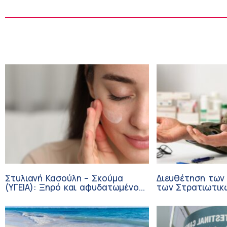
Στυλιανή Κασούλη – Σκούμα
Διευθέτηση των
(ΥΓΕΙΑ): Ξηρό και αφυδατωμένο
των Στρατιωτικ
δέρμα – Αίτια και αντιμετώπιση
από αίτημα του 