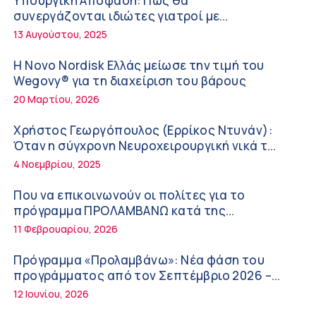
Υπουργική Απόφαση: Πως θα
Διακοπές με ασφάλεια
6:20 πμ
συνεργάζονται ιδιώτες γιατροί με
νοσοκομεία του δημοσίου συστήματος
13 Αυγούστου, 2025
Ειρήνη Ζίγκιρη (Ερρίκος Ντυνάν): H θερμική
υγείας
καταπόνηση στους ηλικιωμένους
Η Novo Nordisk Ελλάς μείωσε την τιμή του
εργαζόμενους
6:11 πμ
Wegovy® για τη διαχείριση του βάρους
20 Μαρτίου, 2026
Σύσκεψη στον ΕΟΦ για την ομαλή λειτουργία
της εφοδιαστικής αλυσίδας των φαρμάκων
Χρήστος Γεωργόπουλος (Ερρίκος Ντυνάν):
στη διάρκεια του καλοκαιριού
12:08 μμ
Όταν η σύγχρονη Νευροχειρουργική νικά το
φόβο!
4 Νοεμβρίου, 2025
Μιχάλης Τάτσης, Insurance & Healthcare
Analyst, διευθυντής Επιχειρηματικής
Που να επικοινωνούν οι πολίτες για το
Ανάπτυξης Ομίλου HHG
11:54 πμ
πρόγραμμα ΠΡΟΛΑΜΒΑΝΩ κατά της
παχυσαρκίας
11 Φεβρουαρίου, 2026
Kavita Patel: Ένα στα πέντε καινοτόμα
φάρμακα φτάνει τελικά στην Ελλάδα
Πρόγραμμα «Προλαμβάνω»: Νέα φάση του
9:21 πμ
προγράμματος από τον Σεπτέμβριο 2026 –
Δωρεάν προληπτικές εξετάσεις έως το 2030
12 Ιουνίου, 2026
Υπάρχει τελικά «δίαιτα θυρεοειδούς»; Τι