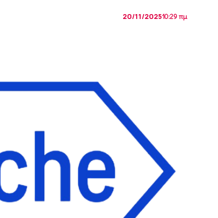
20/11/2025
10:29 πμ