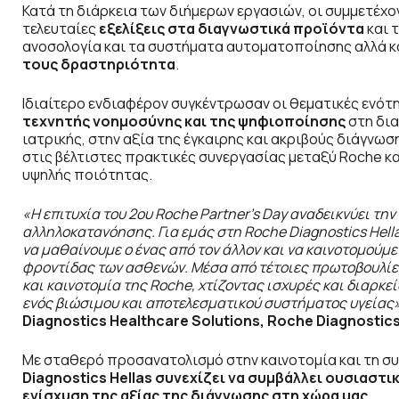
Κατά τη διάρκεια των διήμερων εργασιών, οι συμμετέχον
τελευταίες
εξελίξεις στα διαγνωστικά προϊόντα
και 
ανοσολογία και τα συστήματα αυτοματοποίησης αλλά κ
τους δραστηριότητα
.
Ιδιαίτερο ενδιαφέρον συγκέντρωσαν οι θεματικές ενό
τεχνητής νοημοσύνης και της ψηφιοποίησης
στη δια
ιατρικής, στην αξία της έγκαιρης και ακριβούς διάγνω
στις βέλτιστες πρακτικές συνεργασίας μεταξύ Roche 
υψηλής ποιότητας.
«Η επιτυχία του 2ου Roche Partner’s Day αναδεικνύει την
αλληλοκατανόησης. Για εμάς στη Roche Diagnostics Hella
να μαθαίνουμε ο ένας από τον άλλον και να καινοτομούμε 
φροντίδας των ασθενών. Μέσα από τέτοιες πρωτοβουλίε
και καινοτομία της Roche, χτίζοντας ισχυρές και διαρ
ενός βιώσιμου και αποτελεσματικού συστήματος υγείας»
Diagnostics Healthcare Solutions, Roche Diagnostics
Με σταθερό προσανατολισμό στην καινοτομία και τη σ
Diagnostics Hellas συνεχίζει να συμβάλλει ουσιαστ
ενίσχυση της αξίας της διάγνωσης στη χώρα μας
.