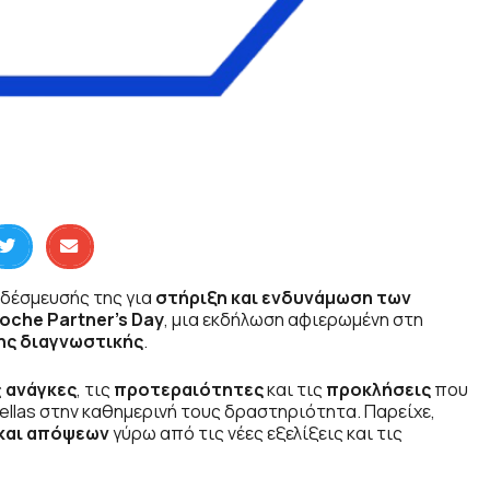
 δέσμευσής της για
στήριξη και ενδυνάμωση των
oche Partner’s Day
, μια εκδήλωση αφιερωμένη στη
ης διαγνωστικής
.
ς
ανάγκες
, τις
προτεραιότητες
και τις
προκλήσεις
που
ellas στην καθημερινή τους δραστηριότητα. Παρείχε,
 και απόψεων
γύρω από τις νέες εξελίξεις και τις