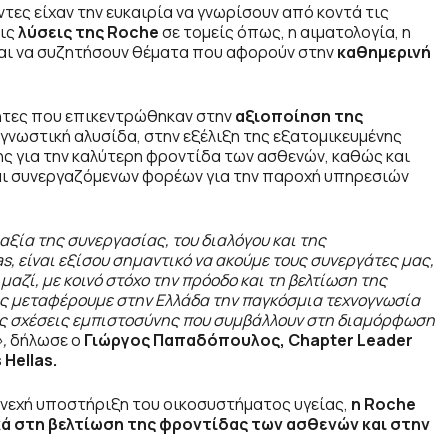
τες είχαν την ευκαιρία να γνωρίσουν από κοντά τις
τις
λύσεις της Roche
σε τομείς όπως, η αιματολογία, η
αι να συζητήσουν θέματα που αφορούν στην
καθημερινή
τητες που επικεντρώθηκαν στην
αξιοποίηση της
γνωστική αλυσίδα, στην εξέλιξη της εξατομικευμένης
σης για την καλύτερη φροντίδα των ασθενών, καθώς και
και συνεργαζόμενων φορέων για την παροχή υπηρεσιών
 αξία της συνεργασίας, του διαλόγου και της
s, είναι εξίσου σημαντικό να ακούμε τους συνεργάτες μας,
μαζί, με κοινό στόχο την πρόοδο και τη βελτίωση της
ς μεταφέρουμε στην Ελλάδα την παγκόσμια τεχνογνωσία
κείς σχέσεις εμπιστοσύνης που συμβάλλουν στη διαμόρφωση
,
δήλωσε ο
Γιώργος Παπαδόπουλος, Chapter Leader
 Hellas
.
υνεχή υποστήριξη του οικοσυστήματος υγείας,
η Roche
ικά στη βελτίωση της φροντίδας των ασθενών και στην