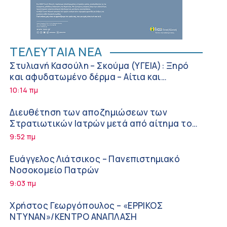
ΤΕΛΕΥΤΑΙΑ ΝΕΑ
Στυλιανή Κασούλη – Σκούμα (ΥΓΕΙΑ): Ξηρό
και αφυδατωμένο δέρμα – Αίτια και
αντιμετώπιση
10:14 πμ
Διευθέτηση των αποζημιώσεων των
Στρατιωτικών Ιατρών μετά από αίτημα του
ΙΣΑ
9:52 πμ
Ευάγγελος Λιάτσικος – Πανεπιστημιακό
Νοσοκομείο Πατρών
9:03 πμ
Χρήστος Γεωργόπουλος – «ΕΡΡΙΚΟΣ
ΝΤΥΝΑΝ»/ΚΕΝΤΡΟ ΑΝΑΠΛΑΣΗ