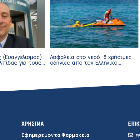
 (Ευαγγελισμός):
Ασφάλεια στο νερό: 8 χρήσιμες
λπίδας για τους
οδηγίες από τον Ελληνικό
σθενείς μέσω
Ερυθρό Σταυρό
ν
ΧΡΗΣΙΜΑ
ΕΠΙ
Εφημερεύοντα Φαρμακεία
w