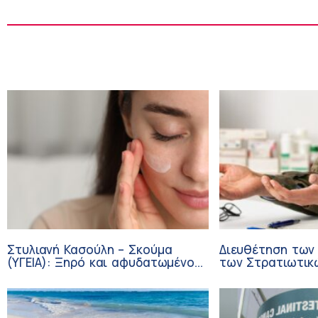
Στυλιανή Κασούλη – Σκούμα
Διευθέτηση των
(ΥΓΕΙΑ): Ξηρό και αφυδατωμένο
των Στρατιωτικ
δέρμα – Αίτια και αντιμετώπιση
από αίτημα του 