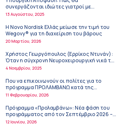
Υπουργική Απόφαση: Πως θα
Διακοπές με ασφάλεια
6:20 πμ
συνεργάζονται ιδιώτες γιατροί με
νοσοκομεία του δημοσίου συστήματος
13 Αυγούστου, 2025
Ειρήνη Ζίγκιρη (Ερρίκος Ντυνάν): H θερμική
υγείας
καταπόνηση στους ηλικιωμένους
Η Novo Nordisk Ελλάς μείωσε την τιμή του
εργαζόμενους
6:11 πμ
Wegovy® για τη διαχείριση του βάρους
20 Μαρτίου, 2026
Σύσκεψη στον ΕΟΦ για την ομαλή λειτουργία
της εφοδιαστικής αλυσίδας των φαρμάκων
Χρήστος Γεωργόπουλος (Ερρίκος Ντυνάν):
στη διάρκεια του καλοκαιριού
12:08 μμ
Όταν η σύγχρονη Νευροχειρουργική νικά το
φόβο!
4 Νοεμβρίου, 2025
Μιχάλης Τάτσης, Insurance & Healthcare
Analyst, διευθυντής Επιχειρηματικής
Που να επικοινωνούν οι πολίτες για το
Ανάπτυξης Ομίλου HHG
11:54 πμ
πρόγραμμα ΠΡΟΛΑΜΒΑΝΩ κατά της
παχυσαρκίας
11 Φεβρουαρίου, 2026
Kavita Patel: Ένα στα πέντε καινοτόμα
φάρμακα φτάνει τελικά στην Ελλάδα
Πρόγραμμα «Προλαμβάνω»: Νέα φάση του
9:21 πμ
προγράμματος από τον Σεπτέμβριο 2026 –
Δωρεάν προληπτικές εξετάσεις έως το 2030
12 Ιουνίου, 2026
Υπάρχει τελικά «δίαιτα θυρεοειδούς»; Τι