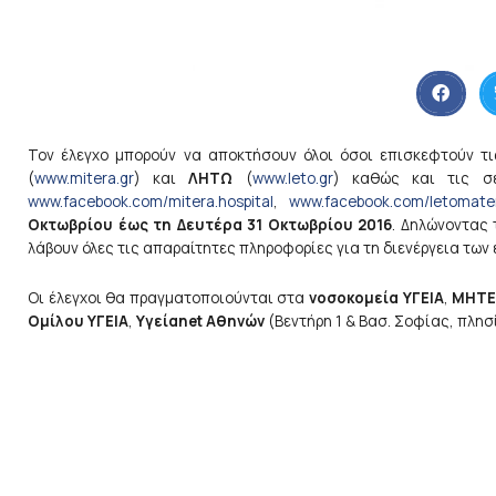
Τον έλεγχο μπορούν να αποκτήσουν όλοι όσοι επισκεφτούν τι
(
www.mitera.gr
) και
ΛΗΤΩ
(
www.leto.gr
) καθώς και τις σε
www.facebook.com/mitera.hospital
,
www.facebook.com/letomater
Οκτωβρίου έως τη Δευτέρα 31 Οκτωβρίου 2016
. Δηλώνοντας 
λάβουν όλες τις απαραίτητες πληροφορίες για τη διενέργεια των
Οι έλεγχοι θα πραγματοποιούνται στα
νοσοκομεία ΥΓΕΙΑ
,
ΜΗΤΕ
Ομίλου ΥΓΕΙΑ
,
Υγείαnet Αθηνών
(Βεντήρη 1 & Βασ. Σοφίας, πλησί