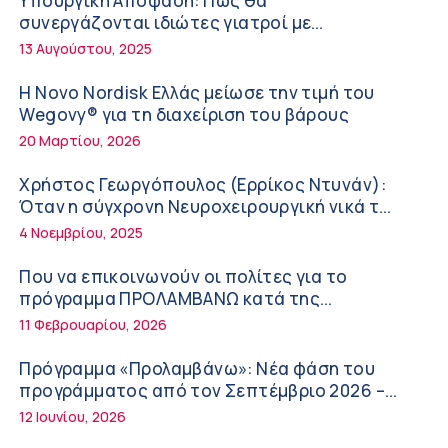
Υπουργική Απόφαση: Πως θα
ΚΥ Σοφάδων
συνεργάζονται ιδιώτες γιατροί με
Πόσο μας επηρεάζει ο ύπνος με ανεμιστήρα
νοσοκομεία του δημοσίου συστήματος
13 Αυγούστου, 2025
ή air-condition το καλοκαίρι
υγείας
11:34 πμ
Η Novo Nordisk Ελλάς μείωσε την τιμή του
Wegovy® για τη διαχείριση του βάρους
Randy Schekman, Νομπελίστας Ιατρικής:
20 Μαρτίου, 2026
«Σε πέντε χρόνια μπορεί να έχουμε
θεραπεία που αναστέλλει την εξέλιξη του
9:24 πμ
Χρήστος Γεωργόπουλος (Ερρίκος Ντυνάν):
Πάρκινσον»
Όταν η σύγχρονη Νευροχειρουργική νικά το
Αντώνης Βουκλαρής – «ΕΡΡΙΚΟΣ ΝΤΥΝΑΝ»
φόβο!
4 Νοεμβρίου, 2025
9:18 πμ
Που να επικοινωνούν οι πολίτες για το
Πώς να προλάβετε και να αντιμετωπίσετε
πρόγραμμα ΠΡΟΛΑΜΒΑΝΩ κατά της
τη διάρροια των ταξιδιωτών
παχυσαρκίας
11 Φεβρουαρίου, 2026
8:30 πμ
Πρόγραμμα «Προλαμβάνω»: Νέα φάση του
Ευμενής Καραφυλλίδης (Metropolitan
προγράμματος από τον Σεπτέμβριο 2026 –
General): Γιατί η διατροφή πρέπει να
Δωρεάν προληπτικές εξετάσεις έως το 2030
12 Ιουνίου, 2026
καθοδηγείται από κλινικό διαιτολόγο;
7:37 πμ