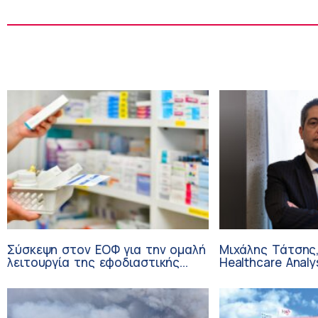
Σύσκεψη στον ΕΟΦ για την ομαλή
Μιχάλης Τάτσης,
λειτουργία της εφοδιαστικής
Healthcare Analy
αλυσίδας των φαρμάκων στη
Επιχειρηματικής
διάρκεια του καλοκαιριού
Ομίλου HHG