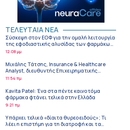
ΤΕΛΕΥΤΑΙΑ ΝΕΑ
Σύσκεψη στον ΕΟΦ για την ομαλή λειτουργία
της εφοδιαστικής αλυσίδας των φαρμάκων
στη διάρκεια του καλοκαιριού
12:08 μμ
Μιχάλης Τάτσης, Insurance & Healthcare
Analyst, διευθυντής Επιχειρηματικής
Ανάπτυξης Ομίλου HHG
11:54 πμ
Kavita Patel: Ένα στα πέντε καινοτόμα
φάρμακα φτάνει τελικά στην Ελλάδα
9:21 πμ
Υπάρχει τελικά «δίαιτα θυρεοειδούς»; Τι
λέει η επιστήμη για τη διατροφή και τα