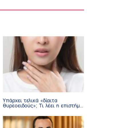
Στους Φούρνους η 230η Αποστολή των
Κινητών Ιατρικών Μονάδων (ΚΙΜ)
8:06 πμ
Υπάρχει τελικά «δίαιτα
θυρεοειδούς»; Τι λέει η επιστήμη
για τη διατροφή και τα
συμπληρώματα