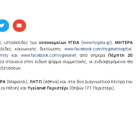
ς ιστοσελίδες των
νοσοκομείων ΥΓΕΙΑ
(
www.hygeia.gr
),
ΜΗΤΕΡΑ
λίδες κοινωνικής δικτύωσης
www.facebook.com/HygeiaHospital
,
nity
και
www.facebook.com/ygeianet
από σήμερα
Πέμπτη 20
τα στοιχεία στην ειδική φόρμα συμμετοχής, οι ενδιαφερόμενοι θα
 εξετάσεων.
ΡΑ
(Μαρούσι),
ΛΗΤΩ
(Αθήνα) και στα δύο Διαγνωστικά Κέντρα του
ον Hilton) και
Υγείαnet Περιστέρι
(Θηβών 177, Περιστέρι).